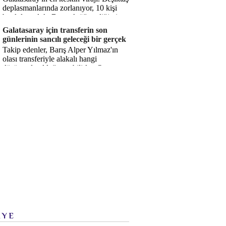
deplasmanlarında zorlanıyor, 10 kişi
bırakılıyorduk. Bu artık öğrendiğimiz
bir gerçek. Sane...
Galatasaray için transferin son
günlerinin sancılı geleceği bir gerçek
Takip edenler, Barış Alper Yılmaz'ın
olası transferiyle alakalı hangi
düşüncede olduğumu bilirler. O
düşüncem değişmiş değil. Hatta son ...
İYE