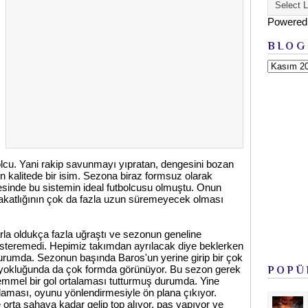
Powered
BLOG
lcu. Yani rakip savunmayı yıpratan, dengesini bozan
 kalitede bir isim. Sezona biraz formsuz olarak
esinde bu sistemin ideal futbolcusu olmuştu. Onun
akatlığının çok da fazla uzun süremeyecek olması
rla oldukça fazla uğraştı ve sezonun geneline
österemedi. Hepimiz takımdan ayrılacak diye beklerken
durumda. Sezonun başında Baros'un yerine girip bir çok
 yokluğunda da çok formda görünüyor. Bu sezon gerek
POPÜ
mmel bir gol ortalaması tutturmuş durumda. Yine
klaması, oyunu yönlendirmesiyle ön plana çıkıyor.
orta sahaya kadar gelip top alıyor, pas yapıyor ve