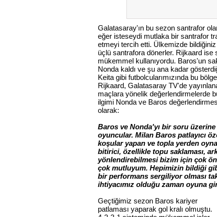
Galatasaray'ın bu sezon santrafor olara
eğer isteseydi mutlaka bir santrafor t
etmeyi tercih etti. Ülkemizde bildiğin
üçlü santrafora dönerler. Rijkaard i
mükemmel kullanıyordu. Baros'un sak
Nonda kaldı ve şu ana kadar gösterdiği
Keita gibi futbolcularımızında bu bölg
Rijkaard, Galatasaray TV'de yayınlan
maçlara yönelik değerlendirmelerde 
ilgimi Nonda ve Baros değerlendirmesi 
olarak:
Baros ve Nonda'yı bir soru üzerine k
oyuncular. Milan Baros patlayıcı öz
koşular yapan ve topla yerden oyn
bitirici, özellikle topu saklaması, 
yönlendirebilmesi bizim için çok 
çok mutluyum. Hepimizin bildiği gib
bir performans sergiliyor olması ta
ihtiyacımız olduğu zaman oyuna giri
Geçtiğimiz sezon Baros kariyer
patlaması yaparak gol kralı olmuştu.