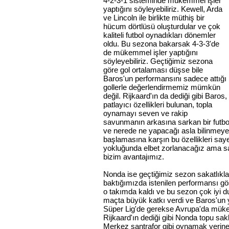
4-2-3-1 sisteminde mükemmel işler
yaptığını söyleyebiliriz. Kewell, Arda
ve Lincoln ile birlikte müthiş bir
hücum dörtlüsü oluşturdular ve çok
kaliteli futbol oynadıkları dönemler
oldu. Bu sezona bakarsak 4-3-3'de
de mükemmel işler yaptığını
söyleyebiliriz. Geçtiğimiz sezona
göre gol ortalaması düşse bile
Baros'un performansını sadece attığı
gollerle değerlendirmemiz mümkün
değil. Rijkaard'ın da dediği gibi Baros,
patlayıcı özellikleri bulunan, topla
oynamayı seven ve rakip
savunmanın arkasına sarkan bir futbo
ve nerede ne yapacağı asla bilinmeyen
başlamasına karşın bu özellikleri say
yokluğunda elbet zorlanacağız ama s
bizim avantajımız.
Nonda ise geçtiğimiz sezon sakatlıkla
baktığımızda istenilen performansı g
o takımda kaldı ve bu sezon çok iyi 
maçta büyük katkı verdi ve Baros'un
Süper Lig'de gerekse Avrupa'da müke
Rijkaard'ın dediği gibi Nonda topu sa
Merkez santrafor gibi oynamak yerine 