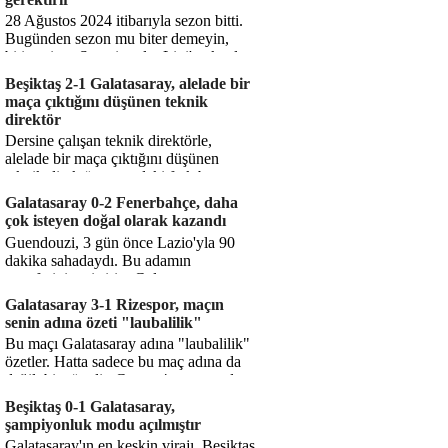
28 Ağustos 2024 itibarıyla sezon bitti.
Bugünden sezon mu biter demeyin,
bitiyor işte. Şampiyonlar Ligi'ne katılım
hakkı senin misyonun ...
Beşiktaş 2-1 Galatasaray, alelade bir
maça çıktığını düşünen teknik
direktör
Dersine çalışan teknik direktörle,
alelade bir maça çıktığını düşünen
teknik direktör arasındaki fark bu
işte. Solskjaer'in çalıştığı de...
Galatasaray 0-2 Fenerbahçe, daha
çok isteyen doğal olarak kazandı
Guendouzi, 3 gün önce Lazio'yla 90
dakika sahadaydı. Bu adamın
transferini yetiştirip, Galatasaray
karşısında 11 oynamasını sağlıyorsun....
Galatasaray 3-1 Rizespor, maçın
senin adına özeti "laubalilik"
Bu maçı Galatasaray adına "laubalilik"
özetler. Hatta sadece bu maç adına da
değil, bir süredir. Geçen 4 maçta sadece
1 gol yedin ...
Beşiktaş 0-1 Galatasaray,
şampiyonluk modu açılmıştır
Galatasaray'ın en keskin virajı. Beşiktaş