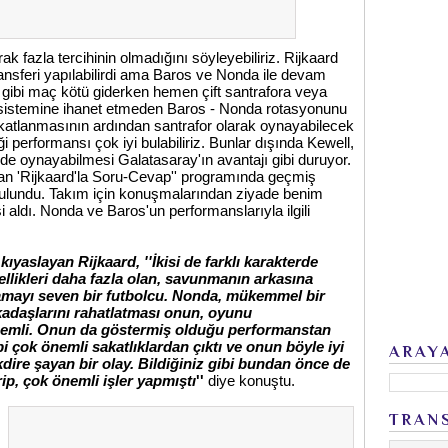
k fazla tercihinin olmadığını söyleyebiliriz. Rijkaard
ransferi yapılabilirdi ama Baros ve Nonda ile devam
iz gibi maç kötü giderken hemen çift santrafora veya
se sistemine ihanet etmeden Baros - Nonda rotasyonunu
atlanmasının ardından santrafor olarak oynayabilecek
 performansı çok iyi bulabiliriz. Bunlar dışında Kewell,
ede oynayabilmesi Galatasaray'ın avantajı gibi duruyor.
an 'Rijkaard'la Soru-Cevap'' programında geçmiş
bulundu. Takım için konuşmalarından ziyade benim
aldı. Nonda ve Baros'un performanslarıyla ilgili
ıyaslayan Rijkaard, ''İkisi de farklı karakterde
ellikleri daha fazla olan, savunmanın arkasına
amayı seven bir futbolcu. Nonda, mükemmel bir
arkadaşlarını rahatlatması onun, oyunu
önemli. Onun da göstermiş olduğu performanstan
i çok önemli sakatlıklardan çıktı ve onun böyle iyi
ARAY
kdire şayan bir olay. Bildiğiniz gibi bundan önce de
p, çok önemli işler yapmıştı
''
diye konuştu.
TRAN