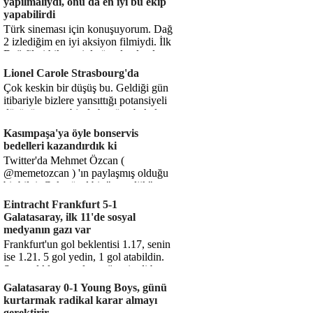
yapılmalıydı, onu da en iyi bu ekip
yapabilirdi
Türk sineması için konuşuyorum. Dağ
2 izlediğim en iyi aksiyon filmiydi. İlk
Dağ filmi hikayesiyle ön plandaydı,
Dağ 2 ise belki o hika...
Lionel Carole Strasbourg'da
Çok keskin bir düşüş bu. Geldiği gün
itibariyle bizlere yansıttığı potansiyeli
düşünüyorum, bir de bugüne bakalım.
1.5 milyon avro...
Kasımpaşa'ya öyle bonservis
bedelleri kazandırdık ki
Twitter'da Mehmet Özcan (
@memetozcan ) 'ın paylaşmış olduğu
bir bilgi. Çok güzel bir "nostaljik" pas
diyelim. Kasımpaşa...
Eintracht Frankfurt 5-1
Galatasaray, ilk 11'de sosyal
medyanın gazı var
Frankfurt'un gol beklentisi 1.17, senin
ise 1.21. 5 gol yedin, 1 gol atabildin.
Şanssızlıkla mı anlatacağız şimdi bu
durumu? Rakibin 5 ş...
Galatasaray 0-1 Young Boys, günü
kurtarmak radikal karar almayı
gerektirir