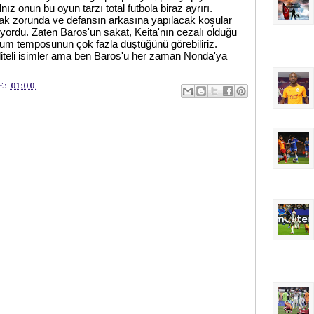
lnız onun bu oyun tarzı total futbola biraz ayrırı.
ak zorunda ve defansın arkasına yapılacak koşular
yordu. Zaten Baros'un sakat, Keita'nın cezalı olduğu
m temposunun çok fazla düştüğünü görebiliriz.
iteli isimler ama ben Baros'u her zaman Nonda'ya
E:
01:00