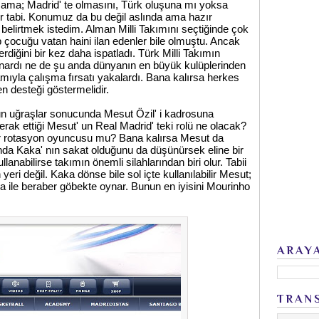
k ama; Madrid' te olmasını, Türk oluşuna mı yoksa
lır tabi. Konumuz da bu değil aslında ama hazır
belirtmek istedim. Alman Milli Takımını seçtiğinde çok
ıp çocuğu vatan haini ilan edenler bile olmuştu. Ancak
erdiğini bir kez daha ispatladı. Türk Milli Takımın
nardı ne de şu anda dünyanın en büyük kulüplerinden
mıyla çalışma fırsatı yakalardı. Bana kalırsa herkes
n desteği göstermelidir.
 uğraşlar sonucunda Mesut Özil' i kadrosuna
ak ettiği Mesut' un Real Madrid' teki rolü ne olacak?
bir rotasyon oyuncusu mu? Bana kalırsa Mesut da
nda Kaka' nın sakat olduğunu da düşünürsek eline bir
llanabilirse takımın önemli silahlarından biri olur. Tabii
yeri değil. Kaka dönse bile sol içte kullanılabilir Mesut;
a ile beraber göbekte oynar. Bunun en iyisini Mourinho
ARAY
TRAN