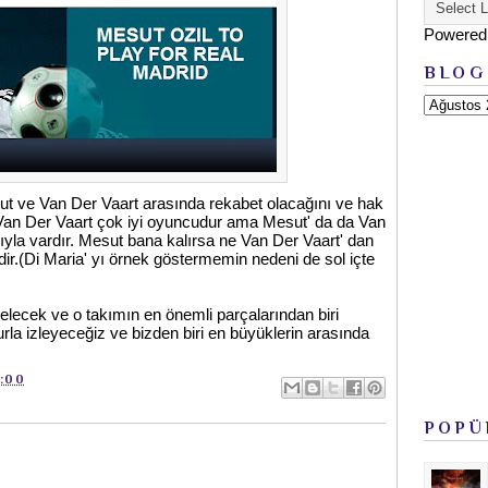
Powered
BLOG
t ve Van Der Vaart arasında rekabet olacağını ve hak
 Van Der Vaart çok iyi oyuncudur ama Mesut' da da Van
ıyla vardır. Mesut bana kalırsa ne Van Der Vaart' dan
dir.(Di Maria' yı örnek göstermemin nedeni de sol içte
lecek ve o takımın en önemli parçalarından biri
rla izleyeceğiz ve bizden biri en büyüklerin arasında
:00
POPÜ