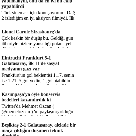
yapılmalıydı, onu da en iyi bu ekip
yapabilirdi
Türk sineması için konuşuyorum. Dağ
2 izlediğim en iyi aksiyon filmiydi. İlk
Dağ filmi hikayesiyle ön plandaydı,
Dağ 2 ise belki o hika...
Lionel Carole Strasbourg'da
Çok keskin bir düşüş bu. Geldiği gün
itibariyle bizlere yansıttığı potansiyeli
düşünüyorum, bir de bugüne bakalım.
1.5 milyon avro...
Eintracht Frankfurt 5-1
Galatasaray, ilk 11'de sosyal
medyanın gazı var
Frankfurt'un gol beklentisi 1.17, senin
ise 1.21. 5 gol yedin, 1 gol atabildin.
Şanssızlıkla mı anlatacağız şimdi bu
durumu? Rakibin 5 ş...
Kasımpaşa'ya öyle bonservis
bedelleri kazandırdık ki
Twitter'da Mehmet Özcan (
@memetozcan ) 'ın paylaşmış olduğu
bir bilgi. Çok güzel bir "nostaljik" pas
diyelim. Kasımpaşa...
Beşiktaş 2-1 Galatasaray, alelade bir
maça çıktığını düşünen teknik
direktör