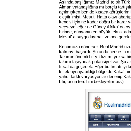
Aslında başlığımız Madrid' te bir Tür
Alman vatanaşlığına mı borçlu tartışı
açılmışken ben de kısaca görüşlerimi 
eleştirilmişti Mesut. Hatta olayı abart
kendisi için ne kadar doğru bir karar v
seçseydi eğer ne Güney Afrika' da oy
birinde, dünyanın en büyük teknik ada
Mesut' a saygı duymalı ve ona gereke
Konumuza dönersek Real Madrid uzun
katmayı başardı. Şu anda herkesin mer
Takımın önemli bir yıldızı mı yoksa 
takımı taşıyacak potansiyel var. Şu a
fırsat da geçecek. Eğer bu fırsatı iyi ku
ki tek oynayabildiği bölge de Kaka' nın 
yahut farklı varyasyonlar denenip Kak
bilir, onun tercihini bekleyelim biz:)