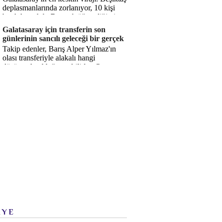
deplasmanlarında zorlanıyor, 10 kişi
bırakılıyorduk. Bu artık öğrendiğimiz
bir gerçek. Sane...
Galatasaray için transferin son
günlerinin sancılı geleceği bir gerçek
Takip edenler, Barış Alper Yılmaz'ın
olası transferiyle alakalı hangi
düşüncede olduğumu bilirler. O
düşüncem değişmiş değil. Hatta son ...
İYE