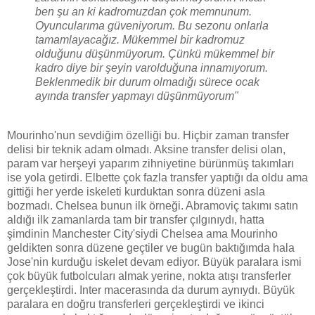
ben şu an ki kadromuzdan çok memnunum.
Oyuncularıma güveniyorum. Bu sezonu onlarla
tamamlayacağız. Mükemmel bir kadromuz
olduğunu düşünmüyorum. Çünkü mükemmel bir
kadro diye bir şeyin varolduğuna innamıyorum.
Beklenmedik bir durum olmadığı sürece ocak
ayında transfer yapmayı düşünmüyorum"
Mourinho'nun sevdiğim özelliği bu. Hiçbir zaman transfer
delisi bir teknik adam olmadı. Aksine transfer delisi olan,
param var herşeyi yaparım zihniyetine bürünmüş takımları
ise yola getirdi. Elbette çok fazla transfer yaptığı da oldu ama
gittiği her yerde iskeleti kurduktan sonra düzeni asla
bozmadı. Chelsea bunun ilk örneği. Abramoviç takımı satın
aldığı ilk zamanlarda tam bir transfer çılgınıydı, hatta
şimdinin Manchester City'siydi Chelsea ama Mourinho
geldikten sonra düzene geçtiler ve bugün baktığımda hala
Jose'nin kurduğu iskelet devam ediyor. Büyük paralara ismi
çok büyük futbolcuları almak yerine, nokta atışı transferler
gerçekleştirdi. Inter macerasında da durum aynıydı. Büyük
paralara en doğru transferleri gerçekleştirdi ve ikinci