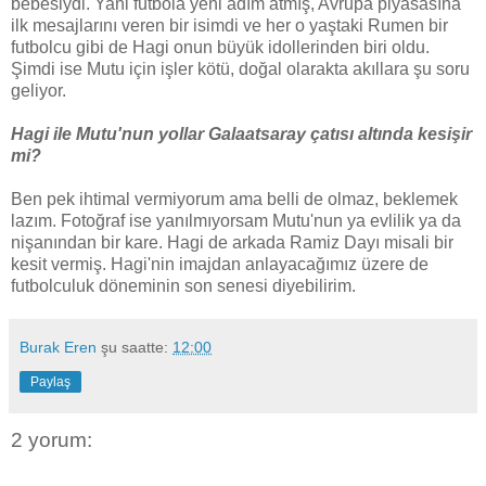
bebesiydi. Yani futbola yeni adım atmış, Avrupa piyasasına
ilk mesajlarını veren bir isimdi ve her o yaştaki Rumen bir
futbolcu gibi de Hagi onun büyük idollerinden biri oldu.
Şimdi ise Mutu için işler kötü, doğal olarakta akıllara şu soru
geliyor.
Hagi ile Mutu'nun yollar Galaatsaray çatısı altında kesişir
mi?
Ben pek ihtimal vermiyorum ama belli de olmaz, beklemek
lazım. Fotoğraf ise yanılmıyorsam Mutu'nun ya evlilik ya da
nişanından bir kare. Hagi de arkada Ramiz Dayı misali bir
kesit vermiş. Hagi'nin imajdan anlayacağımız üzere de
futbolculuk döneminin son senesi diyebilirim.
Burak Eren
şu saatte:
12:00
Paylaş
2 yorum: