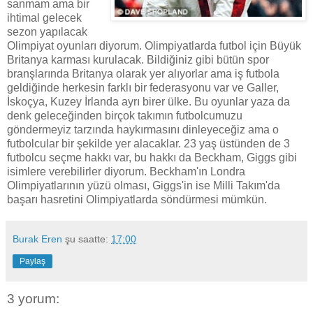
sanmam ama bir
ihtimal gelecek
sezon yapılacak
Olimpiyat oyunları diyorum. Olimpiyatlarda futbol için Büyük
Britanya karması kurulacak. Bildiğiniz gibi bütün spor
branşlarında Britanya olarak yer alıyorlar ama iş futbola
geldiğinde herkesin farklı bir federasyonu var ve Galler,
İskoçya, Kuzey İrlanda ayrı birer ülke. Bu oyunlar yaza da
denk geleceğinden birçok takımın futbolcumuzu
göndermeyiz tarzında haykırmasını dinleyeceğiz ama o
futbolcular bir şekilde yer alacaklar. 23 yaş üstünden de 3
futbolcu seçme hakkı var, bu hakkı da Beckham, Giggs gibi
isimlere verebilirler diyorum. Beckham'ın Londra
Olimpiyatlarının yüzü olması, Giggs'in ise Milli Takım'da
başarı hasretini Olimpiyatlarda söndürmesi mümkün.
Burak Eren
şu saatte:
17:00
Paylaş
3 yorum: