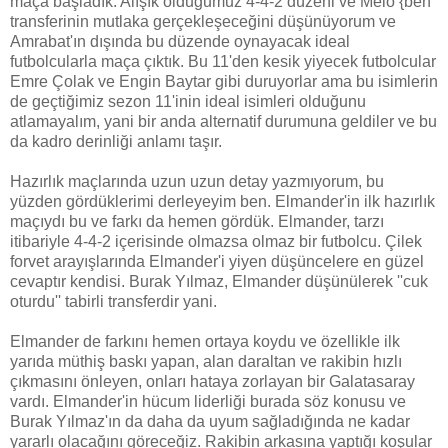
maça başladık. Alışık olduğumuz 4-4-2 düzeni ve Melo {ben
transferinin mutlaka gerçekleşeceğini düşünüyorum ve
Amrabat'ın dışında bu düzende oynayacak ideal
futbolcularla maça çıktık. Bu 11'den kesik yiyecek futbolcular
Emre Çolak ve Engin Baytar gibi duruyorlar ama bu isimlerin
de geçtiğimiz sezon 11'inin ideal isimleri olduğunu
atlamayalım, yani bir anda alternatif durumuna geldiler ve bu
da kadro derinliği anlamı taşır.
Hazırlık maçlarında uzun uzun detay yazmıyorum, bu
yüzden gördüklerimi derleyeyim ben. Elmander'in ilk hazırlık
maçıydı bu ve farkı da hemen gördük. Elmander, tarzı
itibariyle 4-4-2 içerisinde olmazsa olmaz bir futbolcu. Çilek
forvet arayışlarında Elmander'i yiyen düşüncelere en güzel
cevaptır kendisi. Burak Yılmaz, Elmander düşünülerek ''cuk
oturdu'' tabirli transferdir yani.
Elmander de farkını hemen ortaya koydu ve özellikle ilk
yarıda müthiş baskı yapan, alan daraltan ve rakibin hızlı
çıkmasını önleyen, onları hataya zorlayan bir Galatasaray
vardı. Elmander'in hücum liderliği burada söz konusu ve
Burak Yılmaz'ın da daha da uyum sağladığında ne kadar
yararlı olacağını göreceğiz. Rakibin arkasına yaptığı koşular