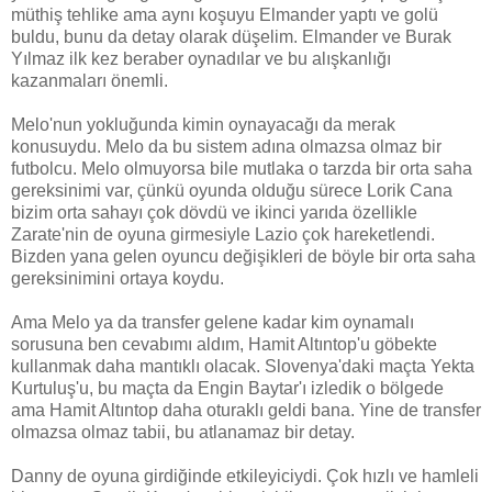
müthiş tehlike ama aynı koşuyu Elmander yaptı ve golü
buldu, bunu da detay olarak düşelim. Elmander ve Burak
Yılmaz ilk kez beraber oynadılar ve bu alışkanlığı
kazanmaları önemli.
Melo'nun yokluğunda kimin oynayacağı da merak
konusuydu. Melo da bu sistem adına olmazsa olmaz bir
futbolcu. Melo olmuyorsa bile mutlaka o tarzda bir orta saha
gereksinimi var, çünkü oyunda olduğu sürece Lorik Cana
bizim orta sahayı çok dövdü ve ikinci yarıda özellikle
Zarate'nin de oyuna girmesiyle Lazio çok hareketlendi.
Bizden yana gelen oyuncu değişikleri de böyle bir orta saha
gereksinimini ortaya koydu.
Ama Melo ya da transfer gelene kadar kim oynamalı
sorusuna ben cevabımı aldım, Hamit Altıntop'u göbekte
kullanmak daha mantıklı olacak. Slovenya'daki maçta Yekta
Kurtuluş'u, bu maçta da Engin Baytar'ı izledik o bölgede
ama Hamit Altıntop daha oturaklı geldi bana. Yine de transfer
olmazsa olmaz tabii, bu atlanamaz bir detay.
Danny de oyuna girdiğinde etkileyiciydi. Çok hızlı ve hamleli