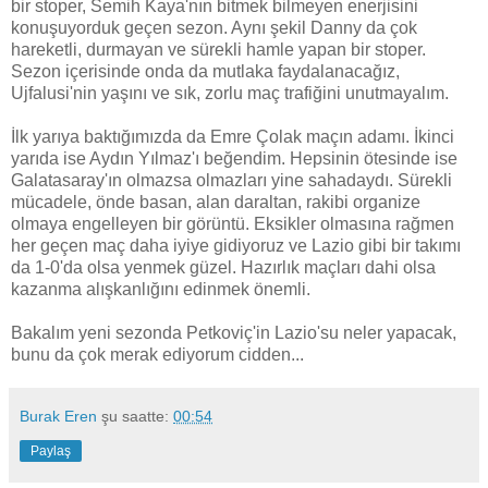
bir stoper, Semih Kaya'nın bitmek bilmeyen enerjisini
konuşuyorduk geçen sezon. Aynı şekil Danny da çok
hareketli, durmayan ve sürekli hamle yapan bir stoper.
Sezon içerisinde onda da mutlaka faydalanacağız,
Ujfalusi'nin yaşını ve sık, zorlu maç trafiğini unutmayalım.
İlk yarıya baktığımızda da Emre Çolak maçın adamı. İkinci
yarıda ise Aydın Yılmaz'ı beğendim. Hepsinin ötesinde ise
Galatasaray'ın olmazsa olmazları yine sahadaydı. Sürekli
mücadele, önde basan, alan daraltan, rakibi organize
olmaya engelleyen bir görüntü. Eksikler olmasına rağmen
her geçen maç daha iyiye gidiyoruz ve Lazio gibi bir takımı
da 1-0'da olsa yenmek güzel. Hazırlık maçları dahi olsa
kazanma alışkanlığını edinmek önemli.
Bakalım yeni sezonda Petkoviç'in Lazio'su neler yapacak,
bunu da çok merak ediyorum cidden...
Burak Eren
şu saatte:
00:54
Paylaş