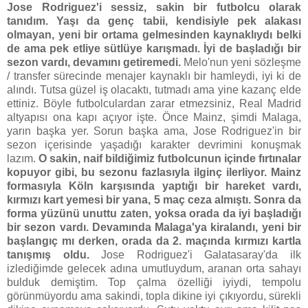
Jose Rodriguez'i sessiz, sakin bir futbolcu olarak
tanıdım. Yaşı da genç tabii, kendisiyle pek alakası
olmayan, yeni bir ortama gelmesinden kaynaklıydı belki
de ama pek etliye sütlüye karışmadı. İyi de başladığı bir
sezon vardı, devamını getiremedi.
Melo'nun yeni sözleşme
/ transfer sürecinde menajer kaynaklı bir hamleydi, iyi ki de
alındı. Tutsa güzel iş olacaktı, tutmadı ama yine kazanç elde
ettiniz. Böyle futbolculardan zarar etmezsiniz, Real Madrid
altyapısı ona kapı açıyor işte. Önce Mainz, şimdi Malaga,
yarın başka yer. Sorun başka ama, Jose Rodriguez'in bir
sezon içerisinde yaşadığı karakter devrimini konuşmak
lazım.
O sakin, naif bildiğimiz futbolcunun içinde fırtınalar
kopuyor gibi, bu sezonu fazlasıyla ilginç ilerliyor. Mainz
formasıyla Köln karşısında yaptığı bir hareket vardı,
kırmızı kart yemesi bir yana, 5 maç ceza almıştı. Sonra da
forma yüzünü unuttu zaten, yoksa orada da iyi başladığı
bir sezon vardı. Devamında Malaga'ya kiralandı, yeni bir
başlangıç mı derken, orada da 2. maçında kırmızı kartla
tanışmış oldu.
Jose Rodriguez'i Galatasaray'da ilk
izlediğimde gelecek adına umutluydum, aranan orta sahayı
bulduk demiştim. Top çalma özelliği iyiydi, tempolu
görünmüyordu ama sakindi, topla dikine iyi çıkıyordu, sürekli