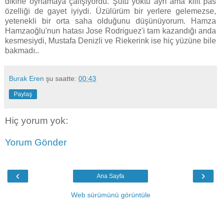
dikine oynamaya çalışıyordu. Şutu yoktu ayrı ama kilit pas
özelliği de gayet iyiydi. Üzülürüm bir yerlere gelemezse,
yetenekli bir orta saha olduğunu düşünüyorum. Hamza
Hamzaoğlu'nun hatası Jose Rodriguez'i tam kazandığı anda
kesmesiydi, Mustafa Denizli ve Riekerink ise hiç yüzüne bile
bakmadı..
Burak Eren
şu saatte:
00:43
Paylaş
Hiç yorum yok:
Yorum Gönder
‹
›
Ana Sayfa
Web sürümünü görüntüle