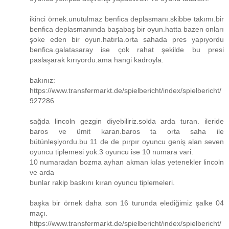
ikinci örnek.unutulmaz benfica deplasmanı.skibbe takımı.bir
benfica deplasmanında başabaş bir oyun.hatta bazen onları
şoke eden bir oyun.hatırla.orta sahada pres yapıyordu
benfica.galatasaray ise çok rahat şekilde bu presi
paslaşarak kırıyordu.ama hangi kadroyla.
bakınız:
https://www.transfermarkt.de/spielbericht/index/spielbericht/
927286
sağda lincoln gezgin diyebiliriz.solda arda turan. ileride
baros ve ümit karan.baros ta orta saha ile
bütünleşiyordu.bu 11 de de pırpır oyuncu geniş alan seven
oyuncu tiplemesi yok.3 oyuncu ise 10 numara vari.
10 numaradan bozma ayhan akman kılas yetenekler lincoln
ve arda
bunlar rakip baskını kıran oyuncu tiplemeleri.
başka bir örnek daha son 16 turunda elediğimiz şalke 04
maçı.
https://www.transfermarkt.de/spielbericht/index/spielbericht/