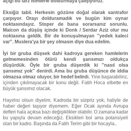
açığı bu tarz isimlerle doldurmaya çalışıyoruz.
Eksiğiz tabii. Herkesin gözüne doğal olarak santrafor
çarpıyor. Orayı dolduramadık ve bugün kim oynar
noktasındayız. Stoper de bana sorarsanız sorunlu.
Maicon da düşüş içinde ki Donk / Serdar Aziz olur mu
noktasına geldik. Bir de konuşulmayan "yedek kaleci
var". Muslera'ya bir şey olmasın diye dua edelim.
İyi bir gruba düşsek dahi kadroya gereken hamlelerin
gelmemesinden ötürü kendi şansımızı oldukça
düşürdük. Öyle bir gruba düşerdik ki "nasıl olsa
şansımız yok" denirdi. Ama bu gruba düşünce de iddia
olmazsa olmaz oluyor, bir hedef belirdi.
Yine başarabiliriz,
içinden çıkılmayacak bir konu değil. Fatih Hoca elbette en
büyük şansımız olacak.
Hayırlısı olsun diyelim. Kadroda bir sürpriz yok, haliyle de
haber değeri taşıyor diyemem. Eğer Ocak ayında Avrupa
defteri hala açıksa bazı değişiklikler olabilir. O zamana kadar
bu yapıyla devam edeceğiz. Eksikleri bol ama potansiyeli
olan bir kadro. Başında da Fatih Terim gibi bir hocayla..