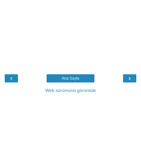
‹
›
Ana Sayfa
Web sürümünü görüntüle