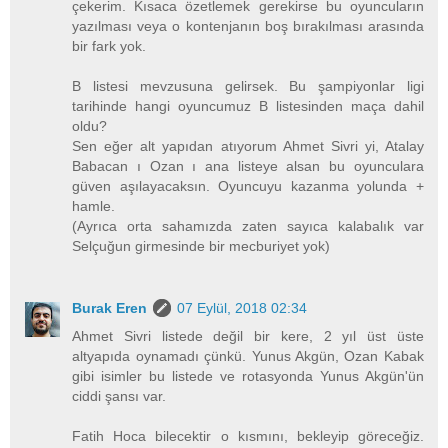
çekerim. Kısaca özetlemek gerekirse bu oyuncuların
yazılması veya o kontenjanın boş bırakılması arasında
bir fark yok.
B listesi mevzusuna gelirsek. Bu şampiyonlar ligi
tarihinde hangi oyuncumuz B listesinden maça dahil
oldu?
Sen eğer alt yapıdan atıyorum Ahmet Sivri yi, Atalay
Babacan ı Ozan ı ana listeye alsan bu oyunculara
güven aşılayacaksın. Oyuncuyu kazanma yolunda +
hamle.
(Ayrıca orta sahamızda zaten sayıca kalabalık var
Selçuğun girmesinde bir mecburiyet yok)
Burak Eren
07 Eylül, 2018 02:34
Ahmet Sivri listede değil bir kere, 2 yıl üst üste
altyapıda oynamadı çünkü. Yunus Akgün, Ozan Kabak
gibi isimler bu listede ve rotasyonda Yunus Akgün'ün
ciddi şansı var.
Fatih Hoca bilecektir o kısmını, bekleyip göreceğiz.