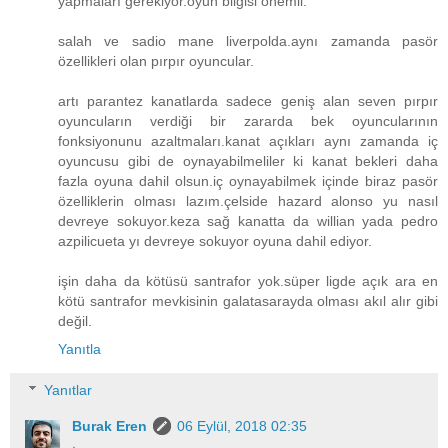
yapmaları gerekiyor.oyun bilgisi önemli.
salah ve sadio mane liverpolda.aynı zamanda pasör
özellikleri olan pırpır oyuncular.
artı parantez kanatlarda sadece geniş alan seven pırpır
oyuncuların verdiği bir zararda bek oyuncularının
fonksiyonunu azaltmaları.kanat açıkları aynı zamanda iç
oyuncusu gibi de oynayabilmeliler ki kanat bekleri daha
fazla oyuna dahil olsun.iç oynayabilmek içinde biraz pasör
özelliklerin olması lazım.çelside hazard alonso yu nasıl
devreye sokuyor.keza sağ kanatta da willian yada pedro
azpilicueta yı devreye sokuyor oyuna dahil ediyor.
işin daha da kötüsü santrafor yok.süper ligde açık ara en
kötü santrafor mevkisinin galatasarayda olması akıl alır gibi
değil.
Yanıtla
Yanıtlar
Burak Eren
06 Eylül, 2018 02:35