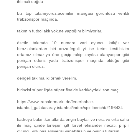
ihtimali doğdu.
biz top tutamıyoruz.acemiler mangası görüntüsü verildi
trabzonspor maçında.
takımın futbol aklı yok.ne yaptığını bilmiyorlar.
özetle takımda 10 numara vari oyuncu kıtlığı var
biraz.olanlardan biri arıza.feguli yi ise terim kesti.bizim
ortamız olmaz.ya öne geçip rakip zayıfsa alanyaspor gibi
perişan ederiz yada trabzonspor maçında olduğu gibi
perişan oluruz.
dengeli takıma iki örnek verelim.
birincisi süper ligde süper finalde kadıköydeki son maç
https://www.transfermarkt.de/fenerbahce-
istanbul_galatasaray-istanbul/index/spielbericht/2196434
kadroya bakın.kanatlarda engin baytar ve riera ve orta saha
ile maç içinde birleşen çift forvet elmander necati. pırpır
oyuncu yok.pas alışverişi yapabilirsin ve oyunu tutarsın.