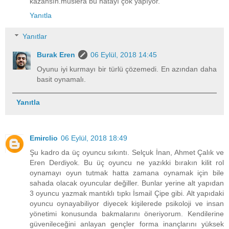
kazansın.muslera bu hatayı çok yapıyor.
Yanıtla
Yanıtlar
Burak Eren
06 Eylül, 2018 14:45
Oyunu iyi kurmayı bir türlü çözemedi. En azından daha
basit oynamalı.
Yanıtla
Emirclio
06 Eylül, 2018 18:49
Şu kadro da üç oyuncu sıkıntı. Selçuk İnan, Ahmet Çalık ve
Eren Derdiyok. Bu üç oyuncu ne yazıkki bırakın kilit rol
oynamayı oyun tutmak hatta zamana oynamak için bile
sahada olacak oyuncular değiller. Bunlar yerine alt yapıdan
3 oyuncu yazmak mantıklı tıpkı İsmail Çipe gibi. Alt yapıdaki
oyuncu oynayabiliyor diyecek kişilerede psikoloji ve insan
yönetimi konusunda bakmalarını öneriyorum. Kendilerine
güvenileceğini anlayan gençler forma inançlarını yüksek