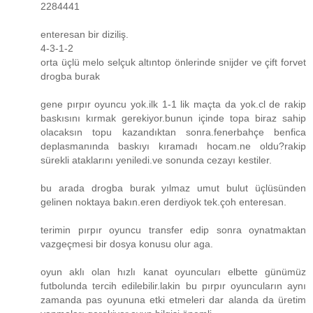
2284441
enteresan bir diziliş.
4-3-1-2
orta üçlü melo selçuk altıntop önlerinde snijder ve çift forvet
drogba burak
gene pırpır oyuncu yok.ilk 1-1 lik maçta da yok.cl de rakip
baskısını kırmak gerekiyor.bunun içinde topa biraz sahip
olacaksın topu kazandıktan sonra.fenerbahçe benfica
deplasmanında baskıyı kıramadı hocam.ne oldu?rakip
sürekli ataklarını yeniledi.ve sonunda cezayı kestiler.
bu arada drogba burak yılmaz umut bulut üçlüsünden
gelinen noktaya bakın.eren derdiyok tek.çoh enteresan.
terimin pırpır oyuncu transfer edip sonra oynatmaktan
vazgeçmesi bir dosya konusu olur aga.
oyun aklı olan hızlı kanat oyuncuları elbette günümüz
futbolunda tercih edilebilir.lakin bu pırpır oyuncuların aynı
zamanda pas oyununa etki etmeleri dar alanda da üretim