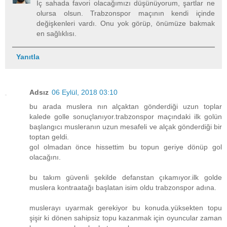
İç sahada favori olacağımızı düşünüyorum, şartlar ne
olursa olsun. Trabzonspor maçının kendi içinde
değişkenleri vardı. Onu yok görüp, önümüze bakmak
en sağlıklısı.
Yanıtla
Adsız
06 Eylül, 2018 03:10
bu arada muslera nın alçaktan gönderdiği uzun toplar
kalede golle sonuçlanıyor.trabzonspor maçındaki ilk golün
başlangıcı musleranın uzun mesafeli ve alçak gönderdiği bir
toptan geldi.
gol olmadan önce hissettim bu topun geriye dönüp gol
olacağını.
bu takım güvenli şekilde defanstan çıkamıyor.ilk golde
muslera kontraatağı başlatan isim oldu trabzonspor adına.
muslerayı uyarmak gerekiyor bu konuda.yüksekten topu
şişir ki dönen sahipsiz topu kazanmak için oyuncular zaman