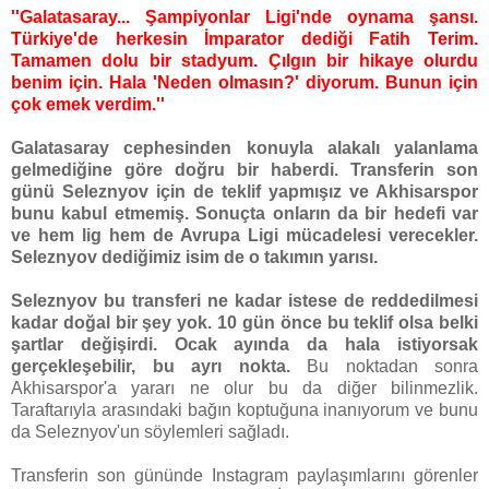
''Galatasaray... Şampiyonlar Ligi'nde oynama şansı.
Türkiye'de herkesin İmparator dediği Fatih Terim.
Tamamen dolu bir stadyum. Çılgın bir hikaye olurdu
benim için. Hala 'Neden olmasın?' diyorum. Bunun için
çok emek verdim.''
Galatasaray cephesinden konuyla alakalı yalanlama
gelmediğine göre doğru bir haberdi. Transferin son
günü Seleznyov için de teklif yapmışız ve Akhisarspor
bunu kabul etmemiş. Sonuçta onların da bir hedefi var
ve hem lig hem de Avrupa Ligi mücadelesi verecekler.
Seleznyov dediğimiz isim de o takımın yarısı.
Seleznyov bu transferi ne kadar istese de reddedilmesi
kadar doğal bir şey yok. 10 gün önce bu teklif olsa belki
şartlar değişirdi. Ocak ayında da hala istiyorsak
gerçekleşebilir, bu ayrı nokta.
Bu noktadan sonra
Akhisarspor'a yararı ne olur bu da diğer bilinmezlik.
Taraftarıyla arasındaki bağın koptuğuna inanıyorum ve bunu
da Seleznyov'un söylemleri sağladı.
Transferin son gününde Instagram paylaşımlarını görenler