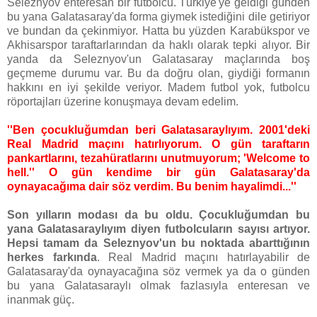
Seleznyov enteresan bir futbolcu. Türkiye'ye geldiği günden
bu yana Galatasaray'da forma giymek istediğini dile getiriyor
ve bundan da çekinmiyor. Hatta bu yüzden Karabükspor ve
Akhisarspor taraftarlarından da haklı olarak tepki alıyor. Bir
yanda da Seleznyov'un Galatasaray maçlarında boş
geçmeme durumu var. Bu da doğru olan, giydiği formanın
hakkını en iyi şekilde veriyor. Madem futbol yok, futbolcu
röportajları üzerine konuşmaya devam edelim.
''Ben çocukluğumdan beri Galatasaraylıyım. 2001'deki
Real Madrid maçını hatırlıyorum. O gün taraftarın
pankartlarını, tezahüratlarını unutmuyorum; 'Welcome to
hell.'' O gün kendime bir gün Galatasaray'da
oynayacağıma dair söz verdim. Bu benim hayalimdi...''
Son yılların modası da bu oldu. Çocukluğumdan bu
yana Galatasaraylıyım diyen futbolcuların sayısı artıyor.
Hepsi tamam da Seleznyov'un bu noktada abarttığının
herkes farkında
. Real Madrid maçını hatırlayabilir de
Galatasaray'da oynayacağına söz vermek ya da o günden
bu yana Galatasaraylı olmak fazlasıyla enteresan ve
inanmak güç.