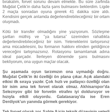
bırakalım, forvet sorunu devam etmekte. Bu süre zarfında
Muğdat Çelik'in daha fazla şans bulmasını beklerdim. Ligde
2 maçta sonradan oyuna girerek 41 dakika süre aldı.
Kendisini gerçek anlamda değerlendirebileceğimiz bir ortam
oluşmadı.
Kötü bir transfer olmadığını yine yazıyorum. Sözleşme
şartları müthiş ve "ya tutarsa" üzerinden rahatlıkla
değerlendirebileceğiniz bir isim. Yeteneklerini tartışırsınız
ama mücadelesini, bu formanın hakkını elinden geldiğince
vereceğini tartışmazsınız. Rotasyonu tamamlamak adına
ideal parçadır. İlerleyen dönemde şans bulmasını
bekliyorum, ona uygun maçlar olacak.
Şu aşamada oyun tarzımızın ona uymadığı doğru.
Muğdat Çelik'in iki özelliği ön plana çıkar. Açık alandaki
etkisi ilk sıraya yazılır. Çok hızlı ve patlayıcı özelliği olan
bir isim ama tek forvet olarak olmaz. Akhisarspor'da
Seleznyov gibi bir forvetin etrafını iyi dolduruyor ve
hızıyla etkili oluyordu. Galatasaray'da ise Eren
Derdiyok'un yanında görmek gerekiyor.
Tek forvet olarak zor. Sahte 9 için teknik düzeyinin yeterli