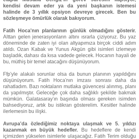
kendisi devam eder ya da yeni başkanın istemesi
halinde de 3 yıllık opsiyon devreye girecek. Ben bu
sözleşmeye ömürlük olarak bakıyorum.
Fatih Hoca'nın planlarının günlük olmadığını gösterir.
Alttan gelen jenerasyonların altını ısrarla çiziyoruz. Bu yaz
döneminde de zaten iyi olan altyapımıza birçok ciddi adım
atıldı. Ozan Kabak ve Yunus Akgün gibi isimleri izlemeye
başladık, dahası da kısa vadede gelecek. Hocanın hayali de
bu, müthiş bir temel atacağını düşünüyorum.
Ffp'yle alakalı sorunlar olsa da bunun planının yapıldığını
düşünüyorum. Fatih Hoca'nın imzası sonrası daha da
rahatladım. Bazı noktaların mutlaka güvencesi alınmış, planı
da yapılmıştır. Geleceğe çok daha sağlıklı şekilde bakmak
mümkün. Galatasaray'ın başında olması gereken isimden
bahsediyoruz, artık bu istikrarı gösterelim. Kesitler halinde
ilerlemesin bu ilişki.
Avrupa'da özlediğimiz noktaya ulaşmak ve 5. yıldızı
kazanmak en büyük hedefler.
Bu hedeflere de kendi
içimizden yükselen isimlerle ulaşacağız. Fatih Terim olduğu