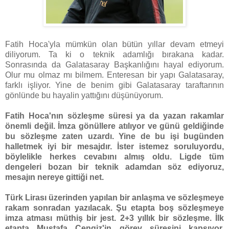
Fatih Hoca'yla mümkün olan bütün yıllar devam etmeyi
diliyorum. Ta ki o teknik adamlığı bırakana kadar.
Sonrasında da Galatasaray Başkanlığını hayal ediyorum.
Olur mu olmaz mı bilmem. Enteresan bir yapı Galatasaray,
farklı işliyor. Yine de benim gibi Galatasaray taraftarının
gönlünde bu hayalin yattığını düşünüyorum.
Fatih Hoca'nın sözleşme süresi ya da yazan rakamlar
önemli değil. İmza gönüllere atılıyor ve günü geldiğinde
bu sözleşme zaten uzardı. Yine de bu işi bugünden
halletmek iyi bir mesajdır. İster istemez soruluyordu,
böylelikle herkes cevabını almış oldu. Ligde tüm
dengeleri bozan bir teknik adamdan söz ediyoruz,
mesajın nereye gittiği net.
Türk Lirası üzerinden yapılan bir anlaşma ve sözleşmeye
rakam sonradan yazılacak. Şu etapta boş sözleşmeye
imza atması müthiş bir jest. 2+3 yıllık bir sözleşme. İlk
etapta Mustafa Cengiz'in görev süresini kapsıyor,