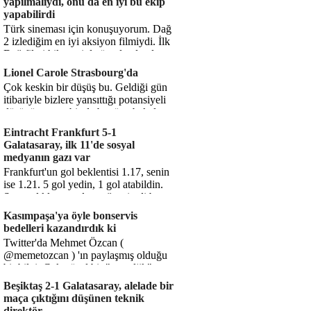
yapılmalıydı, onu da en iyi bu ekip
yapabilirdi
Türk sineması için konuşuyorum. Dağ
2 izlediğim en iyi aksiyon filmiydi. İlk
Dağ filmi hikayesiyle ön plandaydı,
Dağ 2 ise belki o hika...
Lionel Carole Strasbourg'da
Çok keskin bir düşüş bu. Geldiği gün
itibariyle bizlere yansıttığı potansiyeli
düşünüyorum, bir de bugüne bakalım.
1.5 milyon avro...
Eintracht Frankfurt 5-1
Galatasaray, ilk 11'de sosyal
medyanın gazı var
Frankfurt'un gol beklentisi 1.17, senin
ise 1.21. 5 gol yedin, 1 gol atabildin.
Şanssızlıkla mı anlatacağız şimdi bu
durumu? Rakibin 5 ş...
Kasımpaşa'ya öyle bonservis
bedelleri kazandırdık ki
Twitter'da Mehmet Özcan (
@memetozcan ) 'ın paylaşmış olduğu
bir bilgi. Çok güzel bir "nostaljik" pas
diyelim. Kasımpaşa...
Beşiktaş 2-1 Galatasaray, alelade bir
maça çıktığını düşünen teknik
direktör