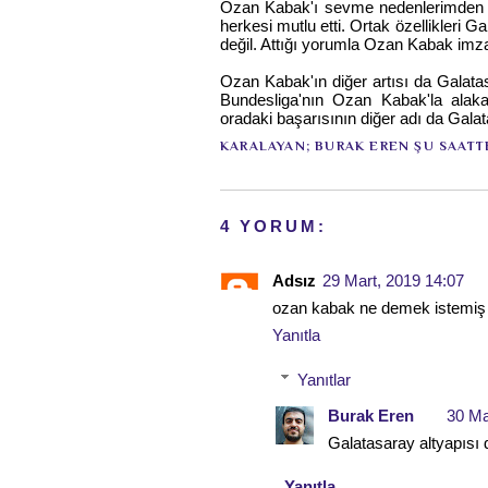
Ozan Kabak'ı sevme nedenlerimden bi
herkesi mutlu etti. Ortak özellikleri Ga
değil. Attığı yorumla Ozan Kabak imza
Ozan Kabak'ın diğer artısı da Galatas
Bundesliga'nın Ozan Kabak'la alakal
oradaki başarısının diğer adı da Galat
KARALAYAN;
BURAK EREN
ŞU SAATT
4 YORUM:
Adsız
29 Mart, 2019 14:07
ozan kabak ne demek istemiş
Yanıtla
Yanıtlar
Burak Eren
30 Ma
Galatasaray altyapısı 
Yanıtla