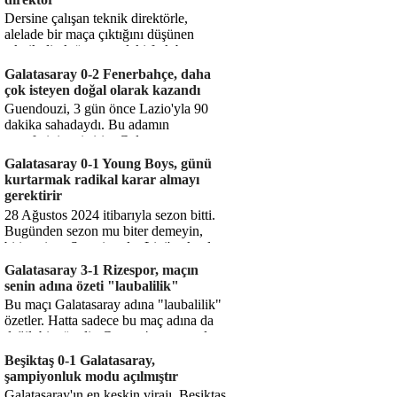
Dersine çalışan teknik direktörle,
alelade bir maça çıktığını düşünen
teknik direktör arasındaki fark bu
işte. Solskjaer'in çalıştığı de...
Galatasaray 0-2 Fenerbahçe, daha
çok isteyen doğal olarak kazandı
Guendouzi, 3 gün önce Lazio'yla 90
dakika sahadaydı. Bu adamın
transferini yetiştirip, Galatasaray
karşısında 11 oynamasını sağlıyorsun....
Galatasaray 0-1 Young Boys, günü
kurtarmak radikal karar almayı
gerektirir
28 Ağustos 2024 itibarıyla sezon bitti.
Bugünden sezon mu biter demeyin,
bitiyor işte. Şampiyonlar Ligi'ne katılım
hakkı senin misyonun ...
Galatasaray 3-1 Rizespor, maçın
senin adına özeti "laubalilik"
Bu maçı Galatasaray adına "laubalilik"
özetler. Hatta sadece bu maç adına da
değil, bir süredir. Geçen 4 maçta sadece
1 gol yedin ...
Beşiktaş 0-1 Galatasaray,
şampiyonluk modu açılmıştır
Galatasaray'ın en keskin virajı. Beşiktaş