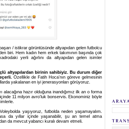
şarı / istikrar görüntüsünde altyapıdan gelen futbolcu
den biri. Hem kadın hem erkek takımının başında çok
kadrodaki yerli ağırlını da altyapıdan gelen isimler
lü altyapılardan birinin sahibiyiz. Bu durum diğer
eçerli.
Özellikle de Fatih Hoca'nın göreve gelmesinin
llarda yakalanan en iyi jenerasyonları görüyoruz.
yı alacağına hazır olduğuna inandığımız ilk an o forma
ay içinde 11 milyon avro'luk bonservis. Ekonominiz böyle
ARAY
simlerle.
. Voleybolda yaşıyoruz, futbolda neden yaşamayalım.
sa da yıllar içinde yaşanabilir, şu an temel atma
TRAN
andan da mevcut yabancı kuralı devam etmeli.