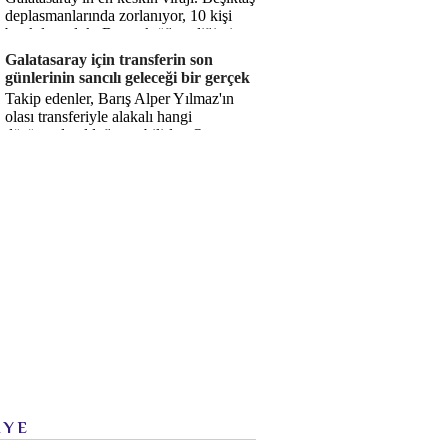
deplasmanlarında zorlanıyor, 10 kişi
bırakılıyorduk. Bu artık öğrendiğimiz
bir gerçek. Sane...
Galatasaray için transferin son
günlerinin sancılı geleceği bir gerçek
Takip edenler, Barış Alper Yılmaz'ın
olası transferiyle alakalı hangi
düşüncede olduğumu bilirler. O
düşüncem değişmiş değil. Hatta son ...
İYE