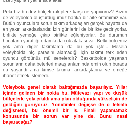
özeti yapılan yatırımla alakalı.
Peki biz bu dev bütçeli rakiplere karşı ne yapıyoruz? Bizim
de voleybolda oluşturduğumuz harika bir aile ortamımız var.
Bütün oyunculara sorun takım arkadaşları gerçek hayatta da
en yakın arkadaşlarıdır. İzin günlerini de birlikte geçiriyorlar,
birlikte yemeğe çıkıp birlikte eğleniyorlar. Bu durumun
hocaların yarattığı ortamla da çok alakası var. Belki bütçemiz
yok ama diğer takımlarda da bu yok işte... Mesela
voleybolda hiç parasını alamadığı için takımı terk eden
oyuncu gördünüz mü senelerdir? Basketbolda yaşanan
sorunların daha beterleri maaş anlamında emin olun burada
da yaşandı ama kimse takıma, arkadaşlarına ve emeğe
ihanet etmek istemedi.
Voleybola genel olarak baktığımızda başarılıyız. Yıllar
içinde gelinen bir nokta bu. Mütevazı yapı ve düşük
bütçelerle yola çıkıldı ama plan olduğunda yükselişin de
geldiğini görüyoruz. Yönetimler değişse de o felsefe
değişmedi, bu önemli bir iş. Finali yapamamak
konusunda bir sorun var yine de. Bunu nasıl
başaracağız?