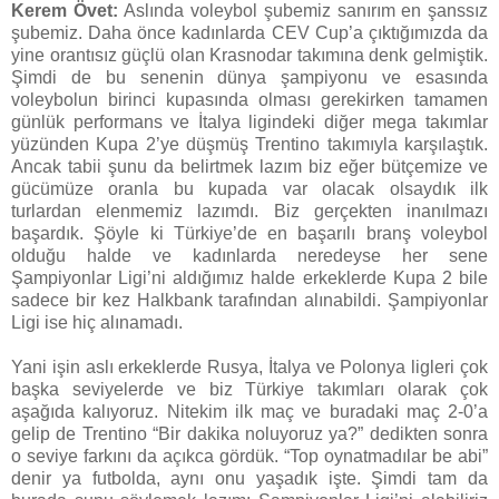
Kerem Övet:
Aslında voleybol şubemiz sanırım en şanssız
şubemiz. Daha önce kadınlarda CEV Cup’a çıktığımızda da
yine orantısız güçlü olan Krasnodar takımına denk gelmiştik.
Şimdi de bu senenin dünya şampiyonu ve esasında
voleybolun birinci kupasında olması gerekirken tamamen
günlük performans ve İtalya ligindeki diğer mega takımlar
yüzünden Kupa 2’ye düşmüş Trentino takımıyla karşılaştık.
Ancak tabii şunu da belirtmek lazım biz eğer bütçemize ve
gücümüze oranla bu kupada var olacak olsaydık ilk
turlardan elenmemiz lazımdı. Biz gerçekten inanılmazı
başardık. Şöyle ki Türkiye’de en başarılı branş voleybol
olduğu halde ve kadınlarda neredeyse her sene
Şampiyonlar Ligi’ni aldığımız halde erkeklerde Kupa 2 bile
sadece bir kez Halkbank tarafından alınabildi. Şampiyonlar
Ligi ise hiç alınamadı.
Yani işin aslı erkeklerde Rusya, İtalya ve Polonya ligleri çok
başka seviyelerde ve biz Türkiye takımları olarak çok
aşağıda kalıyoruz. Nitekim ilk maç ve buradaki maç 2-0’a
gelip de Trentino “Bir dakika noluyoruz ya?” dedikten sonra
o seviye farkını da açıkca gördük. “Top oynatmadılar be abi”
denir ya futbolda, aynı onu yaşadık işte. Şimdi tam da