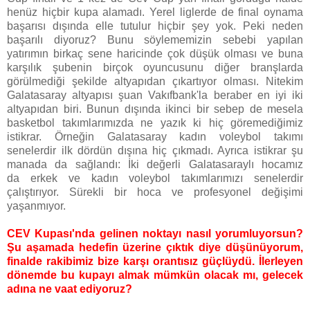
henüz hiçbir kupa alamadı. Yerel liglerde de final oynama
başarısı dışında elle tutulur hiçbir şey yok. Peki neden
başarılı diyoruz? Bunu söylememizin sebebi yapılan
yatırımın birkaç sene haricinde çok düşük olması ve buna
karşılık şubenin birçok oyuncusunu diğer branşlarda
görülmediği şekilde altyapıdan çıkartıyor olması. Nitekim
Galatasaray altyapısı şuan Vakıfbank'la beraber en iyi iki
altyapıdan biri. Bunun dışında ikinci bir sebep de mesela
basketbol takımlarımızda ne yazık ki hiç göremediğimiz
istikrar. Örneğin Galatasaray kadın voleybol takımı
senelerdir ilk dördün dışına hiç çıkmadı. Ayrıca istikrar şu
manada da sağlandı: İki değerli Galatasaraylı hocamız
da erkek ve kadın voleybol takımlarımızı senelerdir
çalıştırıyor. Sürekli bir hoca ve profesyonel değişimi
yaşanmıyor.
CEV Kupası'nda gelinen noktayı nasıl yorumluyorsun?
Şu aşamada hedefin üzerine çıktık diye düşünüyorum,
finalde rakibimiz bize karşı orantısız güçlüydü. İlerleyen
dönemde bu kupayı almak mümkün olacak mı, gelecek
adına ne vaat ediyoruz?