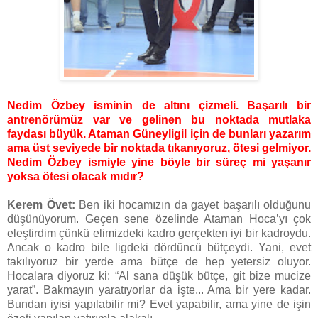
Nedim Özbey isminin de altını çizmeli. Başarılı bir
antrenörümüz var ve gelinen bu noktada mutlaka
faydası büyük. Ataman Güneyligil için de bunları yazarım
ama üst seviyede bir noktada tıkanıyoruz, ötesi gelmiyor.
Nedim Özbey ismiyle yine böyle bir süreç mi yaşanır
yoksa ötesi olacak mıdır?
Kerem Övet:
Ben iki hocamızın da gayet başarılı olduğunu
düşünüyorum. Geçen sene özelinde Ataman Hoca’yı çok
eleştirdim çünkü elimizdeki kadro gerçekten iyi bir kadroydu.
Ancak o kadro bile ligdeki dördüncü bütçeydi. Yani, evet
takılıyoruz bir yerde ama bütçe de hep yetersiz oluyor.
Hocalara diyoruz ki: “Al sana düşük bütçe, git bize mucize
yarat”. Bakmayın yaratıyorlar da işte... Ama bir yere kadar.
Bundan iyisi yapılabilir mi? Evet yapabilir, ama yine de işin