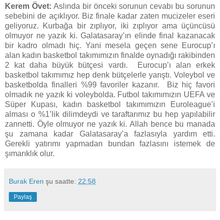
Kerem Övet:
Aslında bir önceki sorunun cevabı bu sorunun
sebebini de açıklıyor. Biz finale kadar zaten mucizeler eseri
geliyoruz. Kurbağa bir zıplıyor, iki zıplıyor ama üçüncüsü
olmuyor ne yazık ki. Galatasaray’ın elinde final kazanacak
bir kadro olmadı hiç. Yani mesela geçen sene Eurocup’ı
alan kadın basketbol takımımızın finalde oynadığı rakibinden
2 kat daha büyük bütçesi vardı. Eurocup’ı alan erkek
basketbol takımımız hep denk bütçelerle yarıştı. Voleybol ve
basketbolda finalleri %99 favoriler kazanır. Biz hiç favori
olmadık ne yazık ki voleybolda. Futbol takımımızın UEFA ve
Süper Kupası, kadın basketbol takımımızın Euroleague’i
alması o %1’lik dilimdeydi ve taraftarımız bu hep yapılabilir
zannetti. Öyle olmuyor ne yazık ki. Allah bence bu manada
şu zamana kadar Galatasaray’a fazlasıyla yardım etti.
Gerekli yatırımı yapmadan bundan fazlasını istemek de
şımarıklık olur.
Burak Eren
şu saatte:
22:58
Paylaş