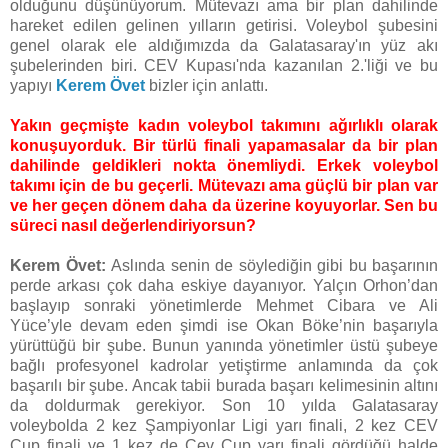
olduğunu düşünüyorum. Mütevazı ama bir plan dahilinde
hareket edilen gelinen yılların getirisi. Voleybol şubesini
genel olarak ele aldığımızda da Galatasaray'ın yüz akı
şubelerinden biri. CEV Kupası'nda kazanılan 2.'liği ve bu
yapıyı
Kerem Övet
bizler için anlattı.
Yakın geçmişte kadın voleybol takımını ağırlıklı olarak
konuşuyorduk. Bir türlü finali yapamasalar da bir plan
dahilinde geldikleri nokta önemliydi. Erkek voleybol
takımı için de bu geçerli. Mütevazı ama güçlü bir plan var
ve her geçen dönem daha da üzerine koyuyorlar. Sen bu
süreci nasıl değerlendiriyorsun?
Kerem Övet:
Aslında senin de söylediğin gibi bu başarının
perde arkası çok daha eskiye dayanıyor. Yalçın Orhon’dan
başlayıp sonraki yönetimlerde Mehmet Cibara ve Ali
Yüce’yle devam eden şimdi ise Okan Böke’nin başarıyla
yürüttüğü bir şube. Bunun yanında yönetimler üstü şubeye
bağlı profesyonel kadrolar yetiştirme anlamında da çok
başarılı bir şube. Ancak tabii burada başarı kelimesinin altını
da doldurmak gerekiyor. Son 10 yılda Galatasaray
voleybolda 2 kez Şampiyonlar Ligi yarı finali, 2 kez CEV
Cup finali ve 1 kez de Cev Cup yarı finali gördüğü halde