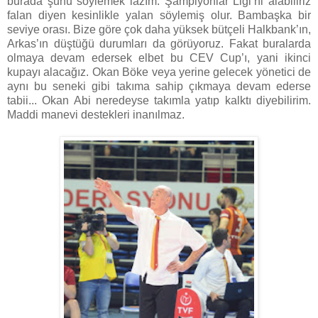
burada şunu söylemek lazım: Şampiyonlar Ligi’ni alabiliriz
falan diyen kesinlikle yalan söylemiş olur. Bambaşka bir
seviye orası. Bize göre çok daha yüksek bütçeli Halkbank’ın,
Arkas’ın düştüğü durumları da görüyoruz. Fakat buralarda
olmaya devam edersek elbet bu CEV Cup’ı, yani ikinci
kupayı alacağız. Okan Böke veya yerine gelecek yönetici de
aynı bu seneki gibi takıma sahip çıkmaya devam ederse
tabii... Okan Abi neredeyse takımla yatıp kalktı diyebilirim.
Maddi manevi destekleri inanılmaz.