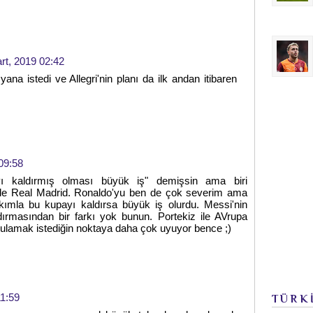
rt, 2019 02:42
ana istedi ve Allegri'nin planı da ilk andan itibaren
09:58
yı kaldırmış olması büyük iş" demişsin ama biri
de Real Madrid. Ronaldo'yu ben de çok severim ama
akımla bu kupayı kaldırsa büyük iş olurdu. Messi'nin
ırmasından bir farkı yok bunun. Portekiz ile AVrupa
ulamak istediğin noktaya daha çok uyuyor bence ;)
11:59
TÜRK