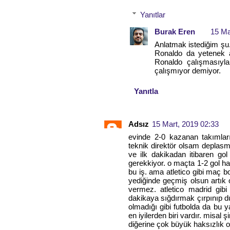
Yanıtlar
Burak Eren
15 Ma
Anlatmak istediğim şu.
Ronaldo da yetenek 
Ronaldo çalışmasıyla
çalışmıyor demiyor.
Yanıtla
Adsız
15 Mart, 2019 02:33
evinde 2-0 kazanan takımları
teknik direktör olsam deplasm
ve ilk dakikadan itibaren gol
gerekkiyor. o maçta 1-2 gol ha
bu iş. ama atletico gibi maç 
yediğinde geçmiş olsun artık 
vermez. atletico madrid gib
dakikaya sığdırmak çırpınıp dur
olmadığı gibi futbolda da bu y
en iyilerden biri vardır. misal 
diğerine çok büyük haksızlık 