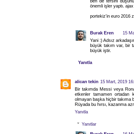
ben de tersini düşün
önemli işler yaptı. ajax 
portekiz'in euro 2016 
Burak Eren
15 Ma
Yani :) Adsız arkadaşın
büyük takım var, bir 
büyük iştir.
Yanıtla
alican tekin
15 Mart, 2019 16
Bir takımda Messi veya Ronal
etkenler tamamen ortadan ka
olmayan başka hiçbir takıma b
Rüyada bu hırsı, kazanma azmi 
Yanıtla
Yanıtlar
Burak Eren
16 Ma