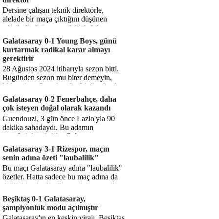
Dersine çalışan teknik direktörle,
alelade bir maça çıktığını düşünen
teknik direktör arasındaki fark bu
işte. Solskjaer'in çalıştığı de...
Galatasaray 0-1 Young Boys, günü
kurtarmak radikal karar almayı
gerektirir
28 Ağustos 2024 itibarıyla sezon bitti.
Bugünden sezon mu biter demeyin,
bitiyor işte. Şampiyonlar Ligi'ne katılım
hakkı senin misyonun ...
Galatasaray 0-2 Fenerbahçe, daha
çok isteyen doğal olarak kazandı
Guendouzi, 3 gün önce Lazio'yla 90
dakika sahadaydı. Bu adamın
transferini yetiştirip, Galatasaray
karşısında 11 oynamasını sağlıyorsun....
Galatasaray 3-1 Rizespor, maçın
senin adına özeti "laubalilik"
Bu maçı Galatasaray adına "laubalilik"
özetler. Hatta sadece bu maç adına da
değil, bir süredir. Geçen 4 maçta sadece
1 gol yedin ...
Beşiktaş 0-1 Galatasaray,
şampiyonluk modu açılmıştır
Galatasaray'ın en keskin virajı. Beşiktaş