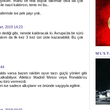
üyorum. manu ve real büyük takımlar olsa da çok
ile nasıl kaldırsın, tenis mi bu..
zaferinde ise pek payı yok.
rt, 2019 14:23
 dediği gibi, nerede kaldıracak ki. Avrupa'da bir sürü
takım da ilk kez 3 kez üst üste kazanabildi. Bu çok
MUST
:44
do varsa bazen rakibin oyun tarzı güçlü yönleri gibi
lkabiliyor. Atletico Madrid Messi veya Ronaldo'su
u türü vermezdi.
ise sadece alkışlanır ve önünde saygıyla egilinir.
rt, 2019 03:01