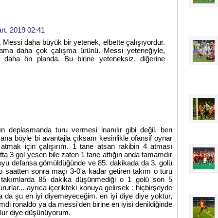
rt, 2019 02:41
 Messi daha büyük bir yetenek, elbette çalışıyordur.
ama daha çok çalışma ürünü. Messi yeteneğiyle,
 daha ön planda. Bu birine yeteneksiz, diğerine
n deplasmanda turu vermesi inanılır gibi değil. ben
ana böyle bi avantajla çıksam kesinlikle ofansif oynar
 atmak için çalışırım. 1 tane atsan rakibin 4 atması
tta 3 gol yesen bile zaten 1 tane attığın anda tamamdır
boyu defansa gömüldüğünde ve 85. dakikada da 3. golü
o saatten sonra maçı 3-0'a kadar getiren takım o turu
i takımlarda 85 dakika düşünmediği o 1 golü son 5
urlar... ayrıca içerikteki konuya gelirsek ; hiçbirşeyde
a da şu en iyi diyemeyeceğim. en iyi diye diye yoktur,
şimdi ronaldo ya da messi'den birine en iyisi denildiğinde
olur diye düşünüyorum.