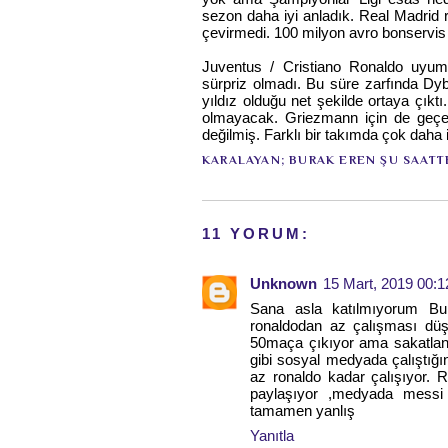
sezon daha iyi anladık. Real Madrid 
çevirmedi. 100 milyon avro bonservis
Juventus / Cristiano Ronaldo uyum
sürpriz olmadı. Bu süre zarfında Dyba
yıldız olduğu net şekilde ortaya çıktı
olmayacak. Griezmann için de geçer
değilmiş. Farklı bir takımda çok daha 
KARALAYAN;
BURAK EREN
ŞU SAATT
11 YORUM:
Unknown
15 Mart, 2019 00:1
Sana asla katılmıyorum Bur
ronaldodan az çalışması d
50maça çıkıyor ama sakatlan
gibi sosyal medyada çalıştığ
az ronaldo kadar çalışıyor. R
paylaşıyor ,medyada messi 
tamamen yanlış
Yanıtla