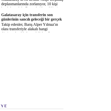
deplasmanlarında zorlanıyor, 10 kişi
bırakılıyorduk. Bu artık öğrendiğimiz
bir gerçek. Sane...
Galatasaray için transferin son
günlerinin sancılı geleceği bir gerçek
Takip edenler, Barış Alper Yılmaz'ın
olası transferiyle alakalı hangi
düşüncede olduğumu bilirler. O
düşüncem değişmiş değil. Hatta son ...
İYE