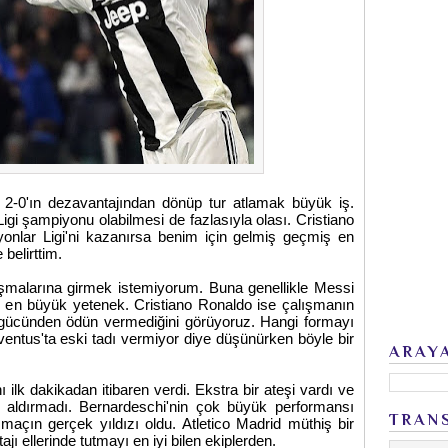
ı 2-0'ın dezavantajından dönüp tur atlamak büyük iş.
igi şampiyonu olabilmesi de fazlasıyla olası. Cristiano
onlar Ligi'ni kazanırsa benim için gelmiş geçmiş en
belirttim.
şmalarına girmek istemiyorum. Buna genellikle Messi
üm en büyük yetenek. Cristiano Ronaldo ise çalışmanın
gücünden ödün vermediğini görüyoruz. Hangi formayı
ventus'ta eski tadı vermiyor diye düşünürken böyle bir
ARAY
ilk dakikadan itibaren verdi. Ekstra bir ateşi vardı ve
s aldırmadı. Bernardeschi'nin çok büyük performansı
TRAN
açın gerçek yıldızı oldu. Atletico Madrid müthiş bir
ı ellerinde tutmayı en iyi bilen ekiplerden.