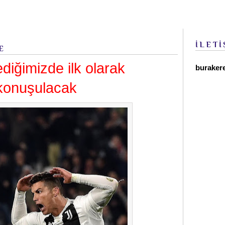
İLETİ
E
diğimizde ilk olarak
buraker
 konuşulacak