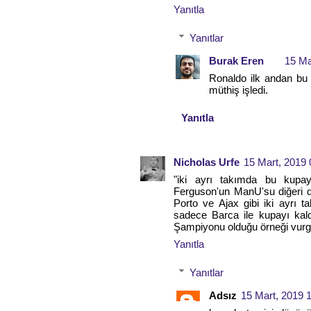
Yanıtla
Yanıtlar
Burak Eren
15 Ma
Ronaldo ilk andan bu y
müthiş işledi.
Yanıtla
Nicholas Urfe
15 Mart, 2019 
"iki ayrı takımda bu kupa
Ferguson'un ManU'su diğeri 
Porto ve Ajax gibi iki ayrı t
sadece Barca ile kupayı kald
Şampiyonu olduğu örneği vurg
Yanıtla
Yanıtlar
Adsız
15 Mart, 2019 