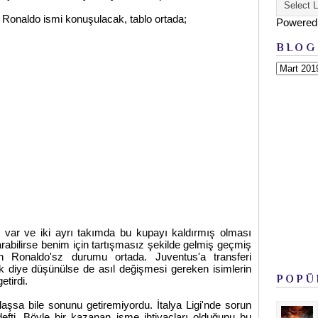
 Ronaldo ismi konuşulacak, tablo ortada;
Powered
BLOG
adı var ve iki ayrı takımda bu kupayı kaldırmış olması
rabilirse benim için tartışmasız şekilde gelmiş geçmiş
n Ronaldo'sz durumu ortada. Juventus'a transferi
k diye düşünülse de asıl değişmesi gereken isimlerin
POPÜ
tirdi.
laşsa bile sonunu getiremiyordu. İtalya Ligi'nde sorun
fti. Böyle bir kazanan isme ihtiyaçları olduğunu bu