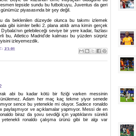
resmen tepside sundu bu futbolcuyu, Juventus da geri
 günümüz piyasasında bir şey değil.
u da beklenilen düzeyde olunca bu takımı izlemek
la gibi isimler belki 2. plana atıldı ama kimin gerçek
. Dybala'nın gelebileceği seviye bir yere kadar, fazlası
li bu, Atletico Madrid'de kalması bu yüzden sürpriz
iyisini izleyemezdik.
E:
23:01
2
ak abi bu kadar kötü bir fiziği varken messinin
üşünülemez. Adam her maç kaç tekme yiyor senede
mıyor sence bu yetenekle mi oluyor. Sadece ronaldo
ını paylaşmıyor ve açıklamalar yapmıyor. Messi de en
onaldo biraz da şovu sevdiği için yaptıklarını sürekli
yetenekli ronaldo çalışma ürünü gibi bir algı var