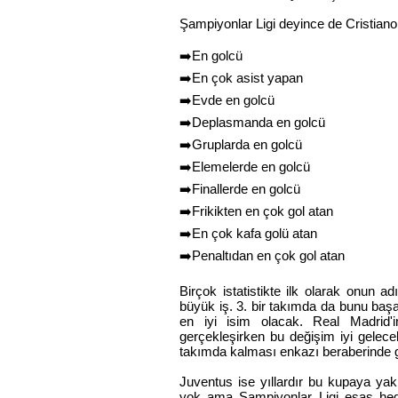
Şampiyonlar Ligi deyince de Cristiano
➡️En golcü
➡️En çok asist yapan
➡️Evde en golcü
➡️Deplasmanda en golcü
➡️Gruplarda en golcü
➡️Elemelerde en golcü
➡️Finallerde en golcü
➡️Frikikten en çok gol atan
➡️En çok kafa golü atan
➡️Penaltıdan en çok gol atan
Birçok istatistikte ilk olarak onun 
büyük iş. 3. bir takımda da bunu başa
en iyi isim olacak. Real Madrid'i
gerçekleşirken bu değişim iyi gelece
takımda kalması enkazı beraberinde ge
Juventus ise yıllardır bu kupaya yak
yok ama Şampiyonlar Ligi esas hede