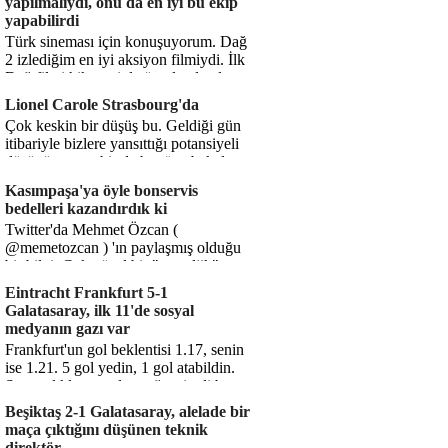
yapılmalıydı, onu da en iyi bu ekip
yapabilirdi
Türk sineması için konuşuyorum. Dağ
2 izlediğim en iyi aksiyon filmiydi. İlk
Dağ filmi hikayesiyle ön plandaydı,
Dağ 2 ise belki o hika...
Lionel Carole Strasbourg'da
Çok keskin bir düşüş bu. Geldiği gün
itibariyle bizlere yansıttığı potansiyeli
düşünüyorum, bir de bugüne bakalım.
1.5 milyon avro...
Kasımpaşa'ya öyle bonservis
bedelleri kazandırdık ki
Twitter'da Mehmet Özcan (
@memetozcan ) 'ın paylaşmış olduğu
bir bilgi. Çok güzel bir "nostaljik" pas
diyelim. Kasımpaşa...
Eintracht Frankfurt 5-1
Galatasaray, ilk 11'de sosyal
medyanın gazı var
Frankfurt'un gol beklentisi 1.17, senin
ise 1.21. 5 gol yedin, 1 gol atabildin.
Şanssızlıkla mı anlatacağız şimdi bu
durumu? Rakibin 5 ş...
Beşiktaş 2-1 Galatasaray, alelade bir
maça çıktığını düşünen teknik
direktör