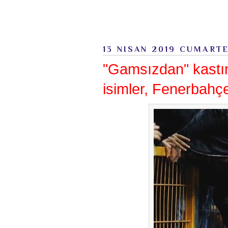
13 NISAN 2019 CUMART
"Gamsızdan" kastı
isimler, Fenerbahç