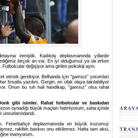
detayına inmiştik. Kadıköy deplasmanında yıllardır
diğimiz birçok an var. En iyi olduğumuz ya da erken
Futbolcular değişiyor ama girilen psikoloji aynı.
et etmek gerekiyor. Belhanda için "gamsız" yorumları
r fırsatta yazdım. Gergin, en ufak olaya takılabiliyor
yor. Onun bu ruh hali handikap, "gamsız" olsa rahat
nk gibi isimler. Rahat futbolcular ve baskıdan
ezon oynadığı büyük maçları hatırlıyorum, saha içinde
ARAY
k unsurlarındandı.
ak. Fenerbahçe deplasmanında en büyük kozumuz
mez, rakibin baskısı onu etkilemez. Hatta tam aksi,
TRAN
ceğine inanıyorum.