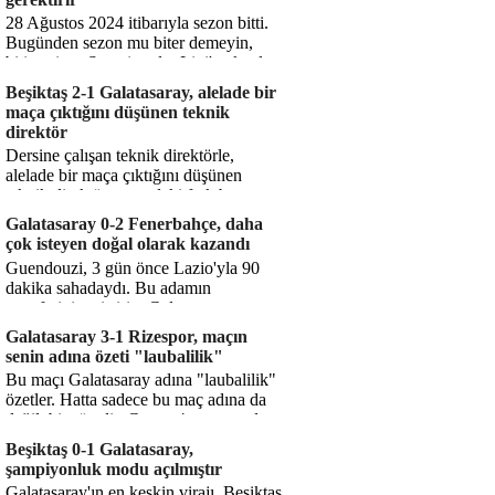
28 Ağustos 2024 itibarıyla sezon bitti.
Bugünden sezon mu biter demeyin,
bitiyor işte. Şampiyonlar Ligi'ne katılım
hakkı senin misyonun ...
Beşiktaş 2-1 Galatasaray, alelade bir
maça çıktığını düşünen teknik
direktör
Dersine çalışan teknik direktörle,
alelade bir maça çıktığını düşünen
teknik direktör arasındaki fark bu
işte. Solskjaer'in çalıştığı de...
Galatasaray 0-2 Fenerbahçe, daha
çok isteyen doğal olarak kazandı
Guendouzi, 3 gün önce Lazio'yla 90
dakika sahadaydı. Bu adamın
transferini yetiştirip, Galatasaray
karşısında 11 oynamasını sağlıyorsun....
Galatasaray 3-1 Rizespor, maçın
senin adına özeti "laubalilik"
Bu maçı Galatasaray adına "laubalilik"
özetler. Hatta sadece bu maç adına da
değil, bir süredir. Geçen 4 maçta sadece
1 gol yedin ...
Beşiktaş 0-1 Galatasaray,
şampiyonluk modu açılmıştır
Galatasaray'ın en keskin virajı. Beşiktaş