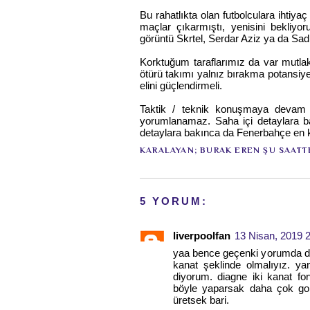
Bu rahatlıkta olan futbolculara ihtiy
maçlar çıkarmıştı, yenisini bekliyor
görüntü Skrtel, Serdar Aziz ya da Sadı
Korktuğum taraflarımız da var mutla
ötürü takımı yalnız bırakma potansiy
elini güçlendirmeli.
Taktik / teknik konuşmaya devam
yorumlanamaz. Saha içi detaylara ba
detaylara bakınca da Fenerbahçe en 
KARALAYAN;
BURAK EREN
ŞU SAATT
5 YORUM:
liverpoolfan
13 Nisan, 2019 
yaa bence geçenki yorumda ded
kanat şeklinde olmalıyız. yan
diyorum. diagne iki kanat for
böyle yaparsak daha çok go
üretsek bari.