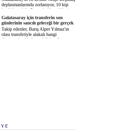
deplasmanlarında zorlanıyor, 10 kişi
bırakılıyorduk. Bu artık öğrendiğimiz
bir gerçek. Sane...
Galatasaray için transferin son
günlerinin sancılı geleceği bir gerçek
Takip edenler, Barış Alper Yılmaz'ın
olası transferiyle alakalı hangi
düşüncede olduğumu bilirler. O
düşüncem değişmiş değil. Hatta son ...
İYE