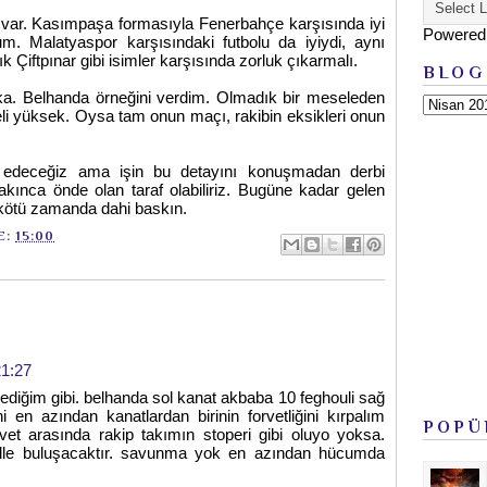
aç var. Kasımpaşa formasıyla Fenerbahçe karşısında iyi
Powered
um. Malatyaspor karşısındaki futbolu da iyiydi, aynı
k Çiftpınar gibi isimler karşısında zorluk çıkarmalı.
BLOG
ka. Belhanda örneğini verdim. Olmadık bir meseleden
eli yüksek. Oysa tam onun maçı, rakibin eksikleri onun
 edeceğiz ama işin bu detayını konuşmadan derbi
kınca önde olan taraf olabiliriz. Bugüne kadar gelen
kötü zamanda dahi baskın.
E:
15:00
21:27
iğim gibi. belhanda sol kanat akbaba 10 feghouli sağ
i en azından kanatlardan birinin forvetliğini kırpalım
POPÜ
vet arasında rakip takımın stoperi gibi oluyo yoksa.
lle buluşacaktır. savunma yok en azından hücumda