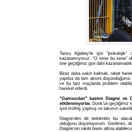
Tansu Ağabey'le işin "psikolojik" 
kazanamıyoruz. "O sene bu sene" de
öne geçtiğimiz gün dahi kazanamadık. 
Biraz daha sakin kalmak, rahat harek
yapılsa da tam aksini düşündüğümü he
ve bu tarz maçlarda problem olabili
hareket ederdi.
"Gamsızdan" kastım Diagne ve Do
etkilenmiyorlar.
Donk'un geçtiğimiz s
işini müthiş yapmış ve takımın sakinli
Diagne'den de beklentim bu olac
olduğunu düşünüyorum. Gerilmez, düş
Diagne'nin rakibi baskı altına alabile