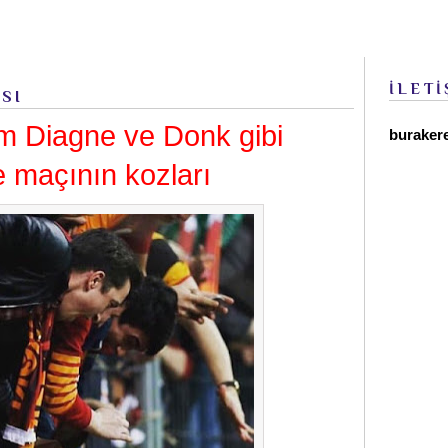
İLETİ
ESI
m Diagne ve Donk gibi
buraker
e maçının kozları