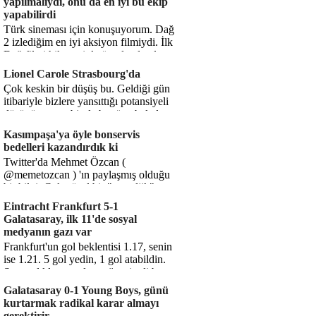
yapılmalıydı, onu da en iyi bu ekip
yapabilirdi
Türk sineması için konuşuyorum. Dağ
2 izlediğim en iyi aksiyon filmiydi. İlk
Dağ filmi hikayesiyle ön plandaydı,
Dağ 2 ise belki o hika...
Lionel Carole Strasbourg'da
Çok keskin bir düşüş bu. Geldiği gün
itibariyle bizlere yansıttığı potansiyeli
düşünüyorum, bir de bugüne bakalım.
1.5 milyon avro...
Kasımpaşa'ya öyle bonservis
bedelleri kazandırdık ki
Twitter'da Mehmet Özcan (
@memetozcan ) 'ın paylaşmış olduğu
bir bilgi. Çok güzel bir "nostaljik" pas
diyelim. Kasımpaşa...
Eintracht Frankfurt 5-1
Galatasaray, ilk 11'de sosyal
medyanın gazı var
Frankfurt'un gol beklentisi 1.17, senin
ise 1.21. 5 gol yedin, 1 gol atabildin.
Şanssızlıkla mı anlatacağız şimdi bu
durumu? Rakibin 5 ş...
Galatasaray 0-1 Young Boys, günü
kurtarmak radikal karar almayı
gerektirir