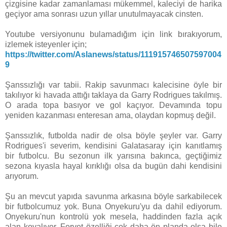
çizgisine kadar zamanlaması mükemmel, kaleciyi de harika
geçiyor ama sonrası uzun yıllar unutulmayacak cinsten.
Youtube versiyonunu bulamadığım için link bırakıyorum,
izlemek isteyenler için;
https://twitter.com/Aslanews/status/111915746507597004
9
Şanssızlığı var tabii. Rakip savunmacı kalecisine öyle bir
takılıyor ki havada attığı taklaya da Garry Rodrigues takılmış.
O arada topa basıyor ve gol kaçıyor. Devamında topu
yeniden kazanması enteresan ama, olaydan kopmuş değil.
Şanssızlık, futbolda nadir de olsa böyle şeyler var. Garry
Rodrigues'i severim, kendisini Galatasaray için kanıtlamış
bir futbolcu. Bu sezonun ilk yarısına bakınca, geçtiğimiz
sezona kıyasla hayal kırıklığı olsa da bugün dahi kendisini
arıyorum.
Şu an mevcut yapıda savunma arkasına böyle sarkabilecek
bir futbolcumuz yok. Buna Onyekuru'yu da dahil ediyorum.
Onyekuru'nun kontrolü yok mesela, haddinden fazla açık
alan kovalıyor. Forvet özelliği çok daha ön planda olsa bile