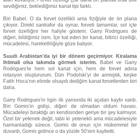
sevdiğimiz, beklediğimiz kanat tipi farklı.
Biri Babel. O da forvet özellikli ama fiziğiyle de ön plana
çıkıyor. Direkt santrafor da oynar, forveti tamamlar, sol içte
forvet özelliğini her haliyle gösterir. Garry Rodrigues de
diğeri, bildiğimiz isim. İçe kat eden bir kanat, bitirici özelliği,
mücadelesi, hareketliliğiyle göze batıyor.
Suudi Arabistan'da iyi bir dönem geçirmiyor. Kiralama
ihtimali olsa takımda görmek isterim.
Babel ve Garry
Rodrigues'le hem sol kanat için, hem de forvet adına
rotasyon oluştururum. Dün Podolski'yi de anmıştık, keşke
Fatih Hoca'nın elinde olsaydı dediğim kanat forvetlerden biri
daha.
Garry Rodrigues'in ligin ilk yarısında iki açıdan kaybı vardı.
Biri Gomis'in gidişi, diğeri de olmadan oldum havası.
Mücadeleyi bıraktığı an kendisinden geriye bir şey kalmıyor.
Özel bir yetenek değil, tabii ki yetenekli ama mücadelesiyle
harmanladığı sürece. Gomis de onun için mükemmel bir
duvardı, Gomis gidince o da yüzde 50'sini kaybetti.