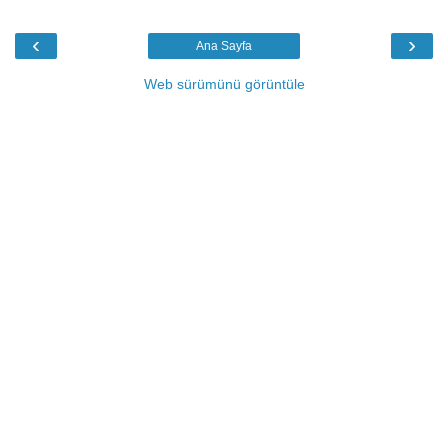
‹
›
Ana Sayfa
Web sürümünü görüntüle