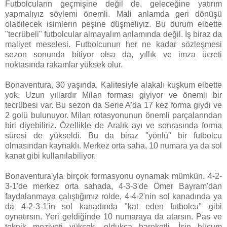
Futbolcuların geçmişine değil de, geleceğine yatırım
yapmalıyız söylemi önemli. Mali anlamda geri dönüşü
olabilecek isimlerin peşine düşmeliyiz. Bu durum elbette
"tecrübeli" futbolcular almayalım anlamında değil. İş biraz da
maliyet meselesi. Futbolcunun her ne kadar sözleşmesi
sezon sonunda bitiyor olsa da, yıllık ve imza ücreti
noktasında rakamlar yüksek olur.
Bonaventura, 30 yaşında. Kalitesiyle alakalı kuşkum elbette
yok. Uzun yıllardır Milan forması giyiyor ve önemli bir
tecrübesi var. Bu sezon da Serie A'da 17 kez forma giydi ve
2 golü bulunuyor. Milan rotasyonunun önemli parçalarından
biri diyebiliriz. Özellikle de Aralık ayı ve sonrasında forma
süresi de yükseldi. Bu da biraz "yönlü" bir futbolcu
olmasından kaynaklı. Merkez orta saha, 10 numara ya da sol
kanat gibi kullanılabiliyor.
Bonaventura'yla birçok formasyonu oynamak mümkün. 4-2-
3-1'de merkez orta sahada, 4-3-3'de Ömer Bayram'dan
faydalanmaya çalıştığımız rolde, 4-4-2'nin sol kanadında ya
da 4-2-3-1'in sol kanadında "kat eden futbolcu" gibi
oynatırsın. Yeri geldiğinde 10 numaraya da atarsın. Pas ve
teknik meziyeti yüksek, oldukça hareketli. İşin hücum