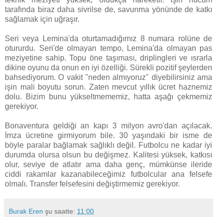
tarafında biraz daha sivrilse de, savunma yönünde de katkı
sağlamak için uğraşır.
Seri veya Lemina'da oturtamadığımız 8 numara rolüne de
otururdu. Seri'de olmayan tempo, Lemina'da olmayan pas
meziyetine sahip. Topu öne taşıması, driplingleri ve ısrarla
dikine oyunu da onun en iyi özelliği. Sürekli pozitif şeylerden
bahsediyorum. O vakit "neden almıyoruz" diyebilirsiniz ama
işin mali boyutu sorun. Zaten mevcut yıllık ücret haznemiz
dolu. Bizim bunu yükseltmememiz, hatta aşağı çekmemiz
gerekiyor.
Bonaventura geldiği an kapı 3 milyon avro'dan açılacak.
İmza ücretine girmiyorum bile. 30 yaşındaki bir isme de
böyle paralar bağlamak sağlıklı değil. Futbolcu ne kadar iyi
durumda olursa olsun bu değişmez. Kalitesi yüksek, katkısı
olur, seviye de atlatır ama daha genç, mümkünse ileride
ciddi rakamlar kazanabileceğimiz futbolcular ana felsefe
olmalı. Transfer felsefesini değiştirmemiz gerekiyor.
Burak Eren
şu saatte:
11:00