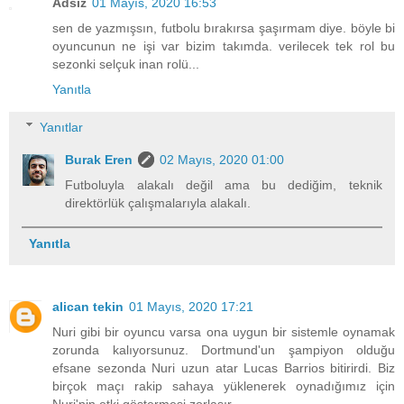
Adsız
01 Mayıs, 2020 16:53
sen de yazmışsın, futbolu bırakırsa şaşırmam diye. böyle bi
oyuncunun ne işi var bizim takımda. verilecek tek rol bu
sezonki selçuk inan rolü...
Yanıtla
Yanıtlar
Burak Eren
02 Mayıs, 2020 01:00
Futboluyla alakalı değil ama bu dediğim, teknik
direktörlük çalışmalarıyla alakalı.
Yanıtla
alican tekin
01 Mayıs, 2020 17:21
Nuri gibi bir oyuncu varsa ona uygun bir sistemle oynamak
zorunda kalıyorsunuz. Dortmund'un şampiyon olduğu
efsane sezonda Nuri uzun atar Lucas Barrios bitirirdi. Biz
birçok maçı rakip sahaya yüklenerek oynadığımız için
Nuri'nin etki göstermesi zorlaşır.