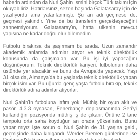
haberin ardından da Nuri Şahin ismini birçok Türk takımı için
okuyabiliriz. Hatırlarsınız, sezon başında Galatasaray için de
yazılıyordu ama yalanlanmıştı. Şu an adı geçmese de,
geçmesi yakındır. Yine de bu transferin gerçekleşeceğini
zannetmiyorum. Galatasaray'ın, hatta ülkenin mevcut
yapısına ne kadar doğru olur bilemedim.
Futbolu bırakırsa da şaşırmam bu arada. Uzun zamandır
akademik anlamda adımlar atıyor ve teknik direktörlük
konusunda da çalışmaları var. Bu işi iyi yapacağını
düşünüyorum. Teknik direktörlük kariyeri, futbolunun daha
üstünde yer alacaktır ve bunu da Avrupa'da yapacak. Yaşı
31 olsa da, Almanya'da bu yaşlarda teknik direktörlük yapan
birçok isim var. Bu uğurda genç yaşta futbolu bırakıp, teknik
direktörlük adına adımlar atıyorlar.
Nuri Şahin'in futboluna lafım yok. Müthiş bir oyun aklı ve
pasör. 4-3-3 oynasan, Fenerbahçe deplasmanında Seri'yi
kullandığın pozisyonda müthiş iş de çıkarır. Önüne 2 tane
tempolu orta saha koyduğun an orada yükselirsin. Bunu
yapar mıyız işte sorun o. Nuri Şahin de 31 yaşına geldi,
geçmişinde daha kırılgandı. Werder Bremen günlerinde ise
Dortmund'daki son yıllarına göre çok daha istikrarlıydı.