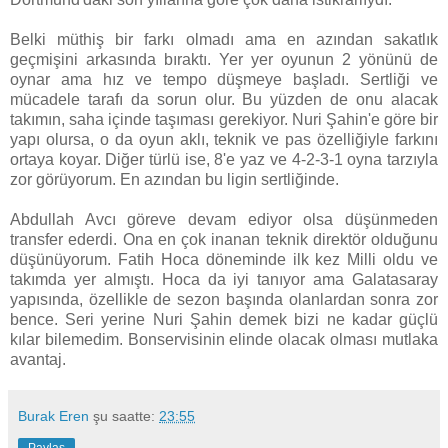
Belki müthiş bir farkı olmadı ama en azından sakatlık
geçmişini arkasında bıraktı. Yer yer oyunun 2 yönünü de
oynar ama hız ve tempo düşmeye başladı. Sertliği ve
mücadele tarafı da sorun olur. Bu yüzden de onu alacak
takımın, saha içinde taşıması gerekiyor. Nuri Şahin'e göre bir
yapı olursa, o da oyun aklı, teknik ve pas özelliğiyle farkını
ortaya koyar. Diğer türlü ise, 8'e yaz ve 4-2-3-1 oyna tarzıyla
zor görüyorum. En azından bu ligin sertliğinde.
Abdullah Avcı göreve devam ediyor olsa düşünmeden
transfer ederdi. Ona en çok inanan teknik direktör olduğunu
düşünüyorum. Fatih Hoca döneminde ilk kez Milli oldu ve
takımda yer almıştı. Hoca da iyi tanıyor ama Galatasaray
yapısında, özellikle de sezon başında olanlardan sonra zor
bence. Seri yerine Nuri Şahin demek bizi ne kadar güçlü
kılar bilemedim. Bonservisinin elinde olacak olması mutlaka
avantaj.
Burak Eren
şu saatte:
23:55