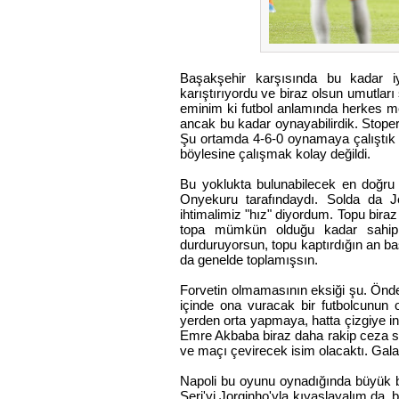
Başakşehir karşısında bu kadar i
karıştırıyordu ve biraz olsun umutla
eminim ki futbol anlamında herkes m
ancak bu kadar oynayabilirdik. Stope
Şu ortamda 4-6-0 oynamaya çalıştık v
böylesine çalışmak kolay değildi.
Bu yoklukta bulunabilecek en doğru ç
Onyekuru tarafındaydı. Solda da
ihtimalimiz "hız" diyordum. Topu biraz 
topa mümkün olduğu kadar sahip 
durduruyorsun, topu kaptırdığın an ba
da genelde toplamışsın.
Forvetin olmamasının eksiği şu. Önd
içinde ona vuracak bir futbolcunu
yerden orta yapmaya, hatta çizgiye inm
Emre Akbaba biraz daha rakip ceza sa
ve maçı çevirecek isim olacaktı. Galat
Napoli bu oyunu oynadığında büyük bi
Seri'yi Jorginho'yla kıyaslayalım da,