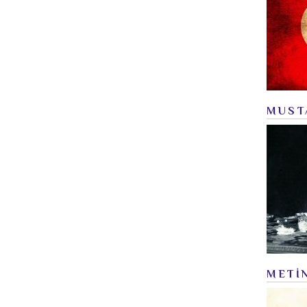
MUST
METİ