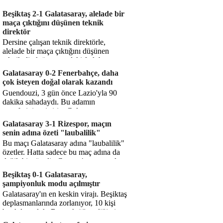
bitiyor işte. Şampiyonlar Ligi'ne katılım
hakkı senin misyonun ...
Beşiktaş 2-1 Galatasaray, alelade bir
maça çıktığını düşünen teknik
direktör
Dersine çalışan teknik direktörle,
alelade bir maça çıktığını düşünen
teknik direktör arasındaki fark bu
işte. Solskjaer'in çalıştığı de...
Galatasaray 0-2 Fenerbahçe, daha
çok isteyen doğal olarak kazandı
Guendouzi, 3 gün önce Lazio'yla 90
dakika sahadaydı. Bu adamın
transferini yetiştirip, Galatasaray
karşısında 11 oynamasını sağlıyorsun....
Galatasaray 3-1 Rizespor, maçın
senin adına özeti "laubalilik"
Bu maçı Galatasaray adına "laubalilik"
özetler. Hatta sadece bu maç adına da
değil, bir süredir. Geçen 4 maçta sadece
1 gol yedin ...
Beşiktaş 0-1 Galatasaray,
şampiyonluk modu açılmıştır
Galatasaray'ın en keskin virajı. Beşiktaş
deplasmanlarında zorlanıyor, 10 kişi
bırakılıyorduk. Bu artık öğrendiğimiz
bir gerçek. Sane...