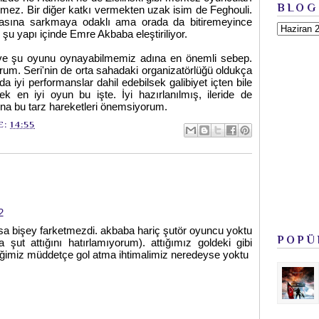
BLOG
mez. Bir diğer katkı vermekten uzak isim de Feghouli.
sına sarkmaya odaklı ama orada da bitiremeyince
 şu yapı içinde Emre Akbaba eleştiriliyor.
 ve şu oyunu oynayabilmemiz adına en önemli sebep.
orum. Seri'nin de orta sahadaki organizatörlüğü oldukça
a iyi performanslar dahil edebilsek galibiyet içten bile
k en iyi oyun bu işte. İyi hazırlanılmış, ileride de
dına bu tarz hareketleri önemsiyorum.
E:
14:55
2
sa bişey farketmezdi. akbaba hariç şutör oyuncu yoktu
POPÜ
şut attığını hatırlamıyorum). attığımız goldeki gibi
diğimiz müddetçe gol atma ihtimalimiz neredeyse yoktu