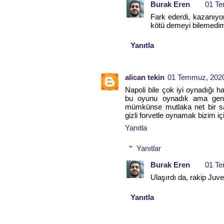
Burak Eren
01 Te
Fark ederdi, kazanıyo
kötü demeyi bilemedim,
Yanıtla
alican tekin
01 Temmuz, 2020
Napoli bile çok iyi oynadığı 
bu oyunu oynadık ama gene
mümkünse mutlaka net bir sa
gizli forvetle oynamak bizim iç
Yanıtla
Yanıtlar
Burak Eren
01 Te
Ulaşırdı da, rakip Juv
Yanıtla