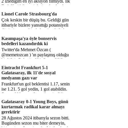
2 izlediğim en iyi aksiyon filmiydi. İlk
Dağ filmi hikayesiyle ön plandaydı,
Dağ 2 ise belki o hika...
Lionel Carole Strasbourg'da
Çok keskin bir düşüş bu. Geldiği gün
itibariyle bizlere yansıttığı potansiyeli
düşünüyorum, bir de bugüne bakalım.
1.5 milyon avro...
Kasımpaşa'ya öyle bonservis
bedelleri kazandırdık ki
Twitter'da Mehmet Özcan (
@memetozcan ) 'ın paylaşmış olduğu
bir bilgi. Çok güzel bir "nostaljik" pas
diyelim. Kasımpaşa...
Eintracht Frankfurt 5-1
Galatasaray, ilk 11'de sosyal
medyanın gazı var
Frankfurt'un gol beklentisi 1.17, senin
ise 1.21. 5 gol yedin, 1 gol atabildin.
Şanssızlıkla mı anlatacağız şimdi bu
durumu? Rakibin 5 ş...
Galatasaray 0-1 Young Boys, günü
kurtarmak radikal karar almayı
gerektirir
28 Ağustos 2024 itibarıyla sezon bitti.
Bugünden sezon mu biter demeyin,