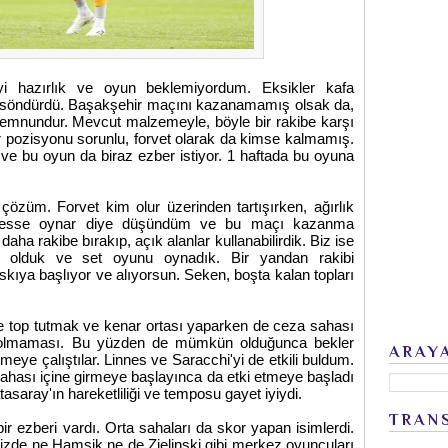
yi hazırlık ve oyun beklemiyordum. Eksikler kafa
rı söndürdü. Başakşehir maçını kazanamamış olsak da,
emnundur. Mevcut malzemeyle, böyle bir rakibe karşı
r pozisyonu sorunlu, forvet olarak da kimse kalmamış.
e bu oyun da biraz ezber istiyor. 1 haftada bu oyuna
özüm. Forvet kim olur üzerinden tartışırken, ağırlık
 Jesse oynar diye düşündüm ve bu maçı kazanma
daha rakibe bırakıp, açık alanlar kullanabilirdik. Biz ise
olduk ve set oyunu oynadık. Bir yandan rakibi
skıya başlıyor ve alıyorsun. Seken, boşta kalan topları
e top tutmak ve kenar ortası yaparken de ceza sahası
n olmaması. Bu yüzden de mümkün olduğunca bekler
ARAY
eye çalıştılar. Linnes ve Saracchi'yi de etkili buldum.
hası içine girmeye başlayınca da etki etmeye başladı
asaray'ın hareketliliği ve temposu gayet iyiydi.
TRAN
r ezberi vardı. Orta sahaları da skor yapan isimlerdi.
 bizde ne Hamsik ne de Zielinski gibi merkez oyuncuları