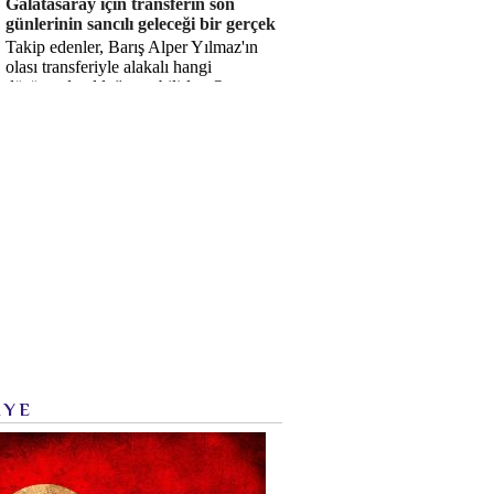
Galatasaray için transferin son
günlerinin sancılı geleceği bir gerçek
Takip edenler, Barış Alper Yılmaz'ın
olası transferiyle alakalı hangi
düşüncede olduğumu bilirler. O
düşüncem değişmiş değil. Hatta son ...
İYE