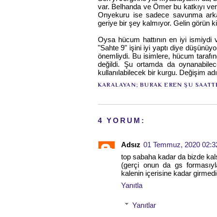
var. Belhanda ve Ömer bu katkıyı ver
Onyekuru ise sadece savunma arka
geriye bir şey kalmıyor. Gelin görün ki
Oysa hücum hattının en iyi ismiydi
"Sahte 9" işini iyi yaptı diye düşünüy
önemliydi. Bu isimlere, hücum tarafınd
değildi. Şu ortamda da oynanabilece
kullanılabilecek bir kurgu. Değişim a
KARALAYAN;
BURAK EREN
ŞU SAATT
4 YORUM:
Adsız
01 Temmuz, 2020 02:3
top sabaha kadar da bizde kal
(gerçi onun da gs formasıyla 
kalenin içerisine kadar girme
Yanıtla
Yanıtlar