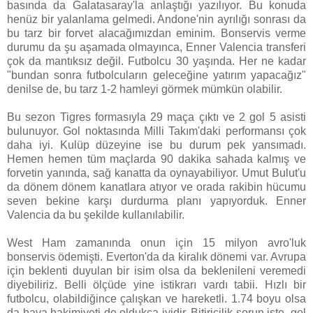
basında da Galatasaray'la anlaştığı yazılıyor. Bu konuda
henüz bir yalanlama gelmedi. Andone'nin ayrılığı sonrası da
bu tarz bir forvet alacağımızdan eminim. Bonservis verme
durumu da şu aşamada olmayınca, Enner Valencia transferi
çok da mantıksız değil. Futbolcu 30 yaşında. Her ne kadar
"bundan sonra futbolcuların geleceğine yatırım yapacağız"
denilse de, bu tarz 1-2 hamleyi görmek mümkün olabilir.
Bu sezon Tigres formasıyla 29 maça çıktı ve 2 gol 5 asisti
bulunuyor. Gol noktasında Milli Takım'daki performansı çok
daha iyi. Kulüp düzeyine ise bu durum pek yansımadı.
Hemen hemen tüm maçlarda 90 dakika sahada kalmış ve
forvetin yanında, sağ kanatta da oynayabiliyor. Umut Bulut'u
da dönem dönem kanatlara atıyor ve orada rakibin hücumu
seven bekine karşı durdurma planı yapıyorduk. Enner
Valencia da bu şekilde kullanılabilir.
West Ham zamanında onun için 15 milyon avro'luk
bonservis ödemişti. Everton'da da kiralık dönemi var. Avrupa
için beklenti duyulan bir isim olsa da beklenileni veremedi
diyebiliriz. Belli ölçüde yine istikrarı vardı tabii. Hızlı bir
futbolcu, olabildiğince çalışkan ve hareketli. 1.74 boyu olsa
da hava hakimiyeti de oldukça iyidir. Bitiricilik sorun işte, gol