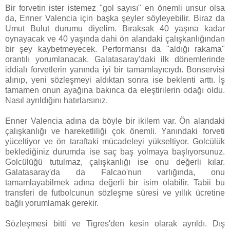
Bir forvetin ister istemez "gol sayısı" en önemli unsur olsa
da, Enner Valencia için başka şeyler söyleyebilir. Biraz da
Umut Bulut durumu diyelim. Bıraksak 40 yaşına kadar
oynayacak ve 40 yaşında dahi ön alandaki çalışkanlığından
bir şey kaybetmeyecek. Performansı da "aldığı rakama"
orantılı yorumlanacak. Galatasaray'daki ilk dönemlerinde
iddialı forvetlerin yanında iyi bir tamamlayıcıydı. Bonservisi
alınıp, yeni sözleşmeyi aldıktan sonra ise beklenti arttı. İş
tamamen onun ayağına bakınca da eleştirilerin odağı oldu.
Nasıl ayrıldığını hatırlarsınız.
Enner Valencia adına da böyle bir ikilem var. Ön alandaki
çalışkanlığı ve hareketliliği çok önemli. Yanındaki forveti
yüceltiyor ve ön taraftaki mücadeleyi yükseltiyor. Golcülük
beklediğiniz durumda ise saç baş yolmaya başlıyorsunuz.
Golcülüğü tutulmaz, çalışkanlığı ise onu değerli kılar.
Galatasaray'da da Falcao'nun varlığında, onu
tamamlayabilmek adına değerli bir isim olabilir. Tabii bu
transferi de futbolcunun sözleşme süresi ve yıllık ücretine
bağlı yorumlamak gerekir.
Sözleşmesi bitti ve Tigres'den kesin olarak ayrıldı. Dış