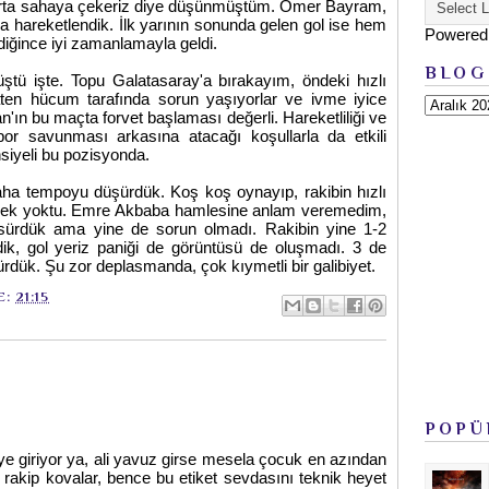
ı orta sahaya çekeriz diye düşünmüştüm. Ömer Bayram,
ha hareketlendik. İlk yarının sonunda gelen gol ise hem
Powered
diğince iyi zamanlamayla geldi.
BLOG
üştü işte. Topu Galatasaray'a bırakayım, öndeki hızlı
Zaten hücum tarafında sorun yaşıyorlar ve ivme iyice
'ın bu maçta forvet başlaması değerli. Hareketliliği ve
por savunması arkasına atacağı koşullarla da etkili
nsiyeli bu pozisyonda.
daha tempoyu düşürdük. Koş koş oynayıp, rakibin hızlı
erek yoktu. Emre Akbaba hamlesine anlam veremedim,
ürdük ama yine de sorun olmadı. Rakibin yine 1-2
ik, gol yeriz paniği de görüntüsü de oluşmadı. 3 de
şürdük. Şu zor deplasmanda, çok kıymetli bir galibiyet.
E:
21:15
POPÜ
 giriyor ya, ali yavuz girse mesela çocuk en azından
akip kovalar, bence bu etiket sevdasını teknik heyet