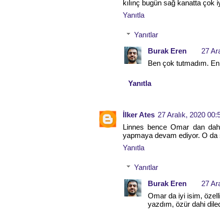
kılınç bugün sağ kanatta çok 
Yanıtla
Yanıtlar
Burak Eren
27 Ar
Ben çok tutmadım. En 
Yanıtla
İlker Ates
27 Aralık, 2020 00:
Linnes bence Omar dan daha 
yapmaya devam ediyor. O da se
Yanıtla
Yanıtlar
Burak Eren
27 Ar
Omar da iyi isim, özel
yazdım, özür dahi dile