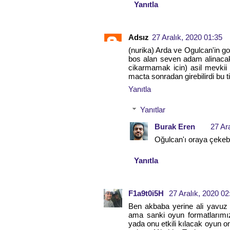
Yanıtla
Adsız
27 Aralık, 2020 01:35
(nurika) Arda ve Ogulcan'in go
bos alan seven adam alinacak
cikarmamak icin) asil mevkii 
macta sonradan girebilirdi bu 
Yanıtla
Yanıtlar
Burak Eren
27 Ar
Oğulcan'ı oraya çekebi
Yanıtla
F1a9t0i5H
27 Aralık, 2020 02
Ben akbaba yerine ali yavuz 
ama sanki oyun formatlarımı
yada onu etkili kılacak oyun