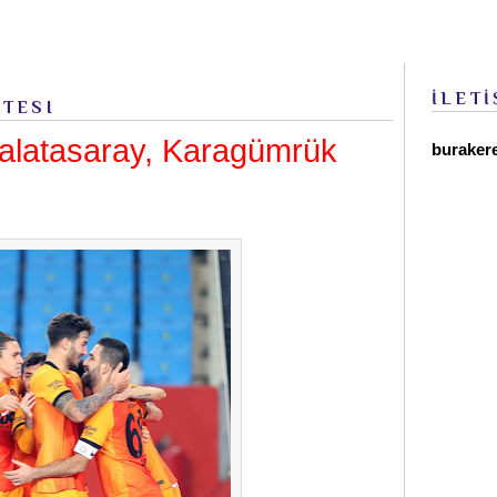
İLETİ
RTESI
alatasaray, Karagümrük
buraker