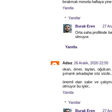
bırakmalı mesela haftaya yine
Yanıtla
Yanıtlar
Burak Eren
27 Ar
Orta saha profilinde b
olmuyor.
Yanıtla
Adsız
26 Aralık, 2020 22:55
okan, ömer, taylan, oğulcan. 
şımarık arkadaşlar söz sizde..
önemli olan sabır ve çalışm
olmuyor bu işler..
Yanıtla
Yanıtlar
Burak Eren
27 Ar