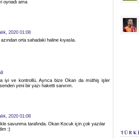
iyi oynadı ama
alık, 2020 01:08
azından orta sahadaki haline kıyasla.
58
iyi ve kontrollü. Ayrıca bize Okan da müthiş işler
nden yeni bir yazı haketti sanırım.
alık, 2020 01:08
likle savunma tarafında. Okan Kocuk için çok yazılar
dim :)
TÜRK