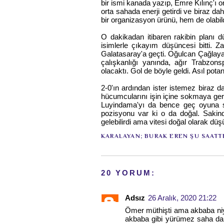
bir ismi kanada yazıp, Emre Kılınç'
orta sahada enerji getirdi ve biraz da
bir organizasyon ürünü, hem de olabil
O dakikadan itibaren rakibin planı d
isimlerle çıkayım düşüncesi bitti. 
Galatasaray'a geçti. Oğulcan Çağlayan
çalışkanlığı yanında, ağır Trabzons
olacaktı. Gol de böyle geldi. Asıl pota
2-0'ın ardından ister istemez biraz 
hücumcularını işin içine sokmaya g
Luyindama'yı da bence geç oyuna s
pozisyonu var ki o da doğal. Sakind
gelebilirdi ama vitesi doğal olarak dü
KARALAYAN;
BURAK EREN
ŞU SAATT
20 YORUM:
Adsız
26 Aralık, 2020 21:22
Ömer müthişti ama akbaba niye
akbaba gibi yürümez saha da r