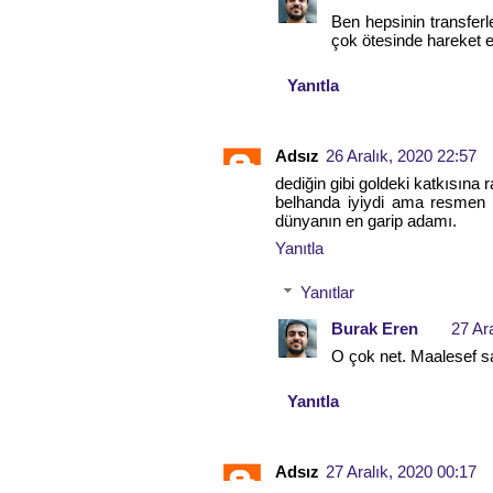
Ben hepsinin transferl
çok ötesinde hareket et
Yanıtla
Adsız
26 Aralık, 2020 22:57
dediğin gibi goldeki katkısına 
belhanda iyiydi ama resmen 2 
dünyanın en garip adamı.
Yanıtla
Yanıtlar
Burak Eren
27 Ar
O çok net. Maalesef sa
Yanıtla
Adsız
27 Aralık, 2020 00:17