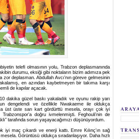
iyetin telefi olmasının yolu, Trabzon deplasmanında
ibin durumu, eksiği gibi noktaların bizim adımıza pek
lsa zor deplasman. Abdullah Avcı'nın göreve gelmesinin
 yakalamış, en azından kaybetmeyen bir takıma karşı
nemli de kapılar açacak.
lk 10 dakika güzel baskı yakaladık ve oyunu rakip yarı
un dengelendi ve özellikle Nwakaeme ile oldukça
ARAY
'a üst üste sarı kart gördürttü mesela, orayı çok iyi
 Trabzonspor'a doğru ivmelenmişti. Feghouli'nin de
klı" tarafında sorun yaşayacağımızı düşünüyordum.
TRAN
 iyi maç çıkardı ve enerji kattı. Emre Kılınç'ın sağ
mesela. Görüntüsü oldukça sıradanlaşıyor. Daha hızlı