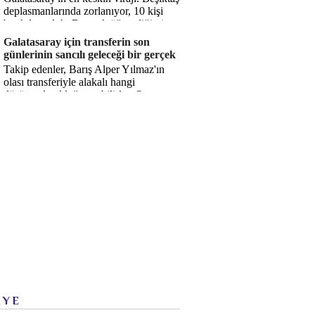
deplasmanlarında zorlanıyor, 10 kişi
bırakılıyorduk. Bu artık öğrendiğimiz
bir gerçek. Sane...
Galatasaray için transferin son
günlerinin sancılı geleceği bir gerçek
Takip edenler, Barış Alper Yılmaz'ın
olası transferiyle alakalı hangi
düşüncede olduğumu bilirler. O
düşüncem değişmiş değil. Hatta son ...
İYE