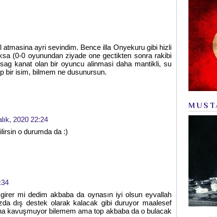
l atmasina ayri sevindim. Bence illa Onyekuru gibi hizli
sa (0-0 oyunundan ziyade one gectikten sonra rakibi
sag kanat olan bir oyuncu alinmasi daha mantikli, su
tip bir isim, bilmem ne dusunursun.
MUST
alık, 2020 22:24
lirsin o durumda da :)
:34
girer mi dedim akbaba da oynasın iyi olsun eyvallah
zda dış destek olarak kalacak gibi duruyor maalesef
 ona kavuşmuyor bilemem ama top akbaba da o bulacak