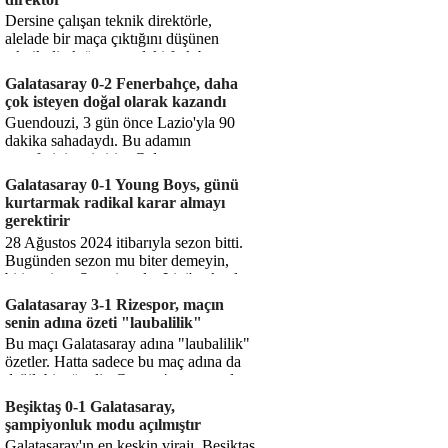
Dersine çalışan teknik direktörle,
alelade bir maça çıktığını düşünen
teknik direktör arasındaki fark bu
işte. Solskjaer'in çalıştığı de...
Galatasaray 0-2 Fenerbahçe, daha
çok isteyen doğal olarak kazandı
Guendouzi, 3 gün önce Lazio'yla 90
dakika sahadaydı. Bu adamın
transferini yetiştirip, Galatasaray
karşısında 11 oynamasını sağlıyorsun....
Galatasaray 0-1 Young Boys, günü
kurtarmak radikal karar almayı
gerektirir
28 Ağustos 2024 itibarıyla sezon bitti.
Bugünden sezon mu biter demeyin,
bitiyor işte. Şampiyonlar Ligi'ne katılım
hakkı senin misyonun ...
Galatasaray 3-1 Rizespor, maçın
senin adına özeti "laubalilik"
Bu maçı Galatasaray adına "laubalilik"
özetler. Hatta sadece bu maç adına da
değil, bir süredir. Geçen 4 maçta sadece
1 gol yedin ...
Beşiktaş 0-1 Galatasaray,
şampiyonluk modu açılmıştır
Galatasaray'ın en keskin virajı. Beşiktaş