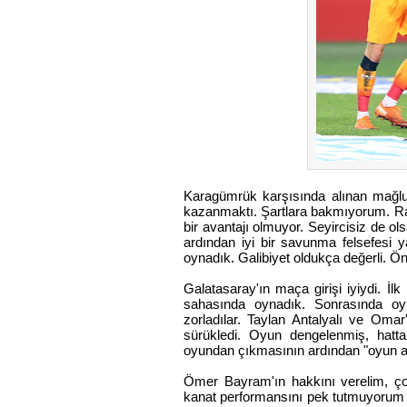
Karagümrük karşısında alınan mağlub
kazanmaktı. Şartlara bakmıyorum. Rak
bir avantajı olmuyor. Seyircisiz de o
ardından iyi bir savunma felsefesi
oynadık. Galibiyet oldukça değerli. Ö
Galatasaray'ın maça girişi iyiydi. İ
sahasında oynadık. Sonrasında oy
zorladılar. Taylan Antalyalı ve Omar
sürükledi. Oyun dengelenmiş, hatta
oyundan çıkmasının ardından "oyun a
Ömer Bayram'ın hakkını verelim, çok
kanat performansını pek tutmuyorum 