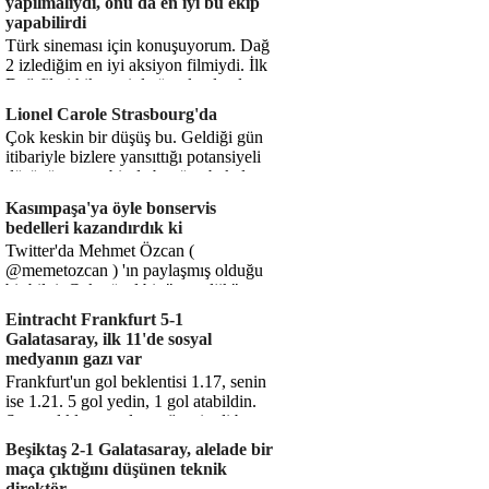
yapılmalıydı, onu da en iyi bu ekip
yapabilirdi
Türk sineması için konuşuyorum. Dağ
2 izlediğim en iyi aksiyon filmiydi. İlk
Dağ filmi hikayesiyle ön plandaydı,
Dağ 2 ise belki o hika...
Lionel Carole Strasbourg'da
Çok keskin bir düşüş bu. Geldiği gün
itibariyle bizlere yansıttığı potansiyeli
düşünüyorum, bir de bugüne bakalım.
1.5 milyon avro...
Kasımpaşa'ya öyle bonservis
bedelleri kazandırdık ki
Twitter'da Mehmet Özcan (
@memetozcan ) 'ın paylaşmış olduğu
bir bilgi. Çok güzel bir "nostaljik" pas
diyelim. Kasımpaşa...
Eintracht Frankfurt 5-1
Galatasaray, ilk 11'de sosyal
medyanın gazı var
Frankfurt'un gol beklentisi 1.17, senin
ise 1.21. 5 gol yedin, 1 gol atabildin.
Şanssızlıkla mı anlatacağız şimdi bu
durumu? Rakibin 5 ş...
Beşiktaş 2-1 Galatasaray, alelade bir
maça çıktığını düşünen teknik
direktör