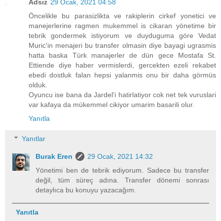
Adsız
29 Ocak, 2021 04:58
Öncelikle bu parasizlikta ve rakiplerin cirkef yonetici ve
manejerlerine ragmen mukemmel is cikaran yönetime bir
tebrik gondermek istiyorum ve duyduguma göre Vedat
Muric'in menajeri bu transfer olmasin diye bayagi ugrasmis
hatta baska Türk manajerler de dün gece Mostafa St.
Ettiende diye haber vermislerdi, gercekten ezeli rekabet
ebedi dostluk falan hepsi yalanmis onu bir daha görmüs
olduk.
Oyuncu ise bana da Jardel'i hatirlatiyor cok net tek vuruslari
var kafaya da mükemmel cikiyor umarim basarili olur.
Yanıtla
Yanıtlar
Burak Eren
29 Ocak, 2021 14:32
Yönetimi ben de tebrik ediyorum. Sadece bu transfer
değil, tüm süreç adına. Transfer dönemi sonrası
detaylıca bu konuyu yazacağım.
Yanıtla