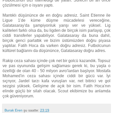
Futbolcunun bizi istemediği de yalan. Sürecin bir an önce
çözülmesi için o isyanı yaptı.
Mantıklı düşününce de en doğru adresiz. Saint Etienne ile
Ligue 1'de küme düşme mücadelesi vereceğine,
Galatasaray'da şampiyonluk yarışı ver ve yüksel. Lig
kaliteleri farklı olsa da, bu ligden de birçok isim parlayıp, çok
ciddi transferler yapabiliyor. Galatasaray da buna dahil,
birçok genci parlattık ve bizim üstümüzden doğru piyasa
yaptılar. Fatih Hoca da varken doğru adresiz. Futbolcunun
kültürel bağlarını da düşününce, Galatasaray doğru adres.
Rakip ceza sahası içinde çok net bir golcü kazandık. Topsuz
ve pas oyununda gelişim sağlaması gerek ki, bu yaşta o
özelliği de olan 40 - 50 milyon avro'lardan başlıyor. Mostafa
Mohamed'in ceza sahası içinde ciddi bir gücü var. İyi
sıçrıyor, Jardel tarzı kafa vuruşları var, net bitirici ve gol
sezgisi yüksek. Gelişime de açık bir isim. Fatih Hoca'nın
elinde güçlü bir silah olacak. Scout ekibimize bu anlamda
çok güveniyorum.
Burak Eren
şu saatte:
23:19