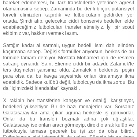
hareket edememesi, bu tarz transferlerde yeterince agresif
olamamasına sebep. Zamanında bu denli birçok potansiyel
forveti elimizden kaçırdık ve futbolcuların geldikleri yer
ortada. Şimdi alıp, gelecekte ciddi bonservis bedelleri elde
edebileceğimiz futbolcuları transfer etmeliyiz. İyi bir scout
ekibimiz var, hakkını vermek lazım.
Sattığın kadar al sarmalı, uygun bedelli ismi dahi elinden
kaçırmana sebep. Değişik formüller arıyorsun, herkes de bu
formüle tamam demiyor. Mostafa Mohamed için de resmen
satranç oynandı. Saint Etienne ciddi bir adaydı, Zalamek'le
ters düşmeleri şansımız oldu. Zamalek'in beklentisi peşin
para olsa da, bu kavga sayesinde onları kiralamaya ikna
edebildik. Sadece kulübü değil, futbolcuyu da ikna zordu. Bu
da "içimizdeki İrlandalılar" kaynaklı.
X rakibin her transferine karışıyor ve ortalığı karıştırıyor,
bedelleri yükseltiyor. Bir de bazı menajerler var. Sorsanız
Galatasaraylılar ama çıkar uğruna herkesle iş görüyorlar.
Onlar da bu transferi bozmak adına çok uğraştılar.
Galatasaray ise onları aracı görmeyip, direkt olarak kulüp ve
futbolcuyla temasa geçerek bu işi zor da olsa bitirdi.