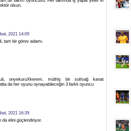
Tam bir takım oyuncusu. Her takımda iş yapar yeter ki
ektör olsun.
bat, 2021 14:09
li, tam bir görev adamı.
uli, onyekuruXkerem. müthiş bir sol/sağ kanat
atta da her oyunu oynayabileceğin 3 farklı oyuncu
bat, 2021 16:39
n da elini güçlendiriyor.