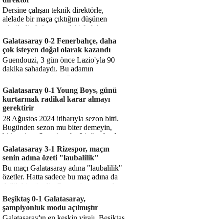
Dersine çalışan teknik direktörle,
alelade bir maça çıktığını düşünen
teknik direktör arasındaki fark bu
işte. Solskjaer'in çalıştığı de...
Galatasaray 0-2 Fenerbahçe, daha
çok isteyen doğal olarak kazandı
Guendouzi, 3 gün önce Lazio'yla 90
dakika sahadaydı. Bu adamın
transferini yetiştirip, Galatasaray
karşısında 11 oynamasını sağlıyorsun....
Galatasaray 0-1 Young Boys, günü
kurtarmak radikal karar almayı
gerektirir
28 Ağustos 2024 itibarıyla sezon bitti.
Bugünden sezon mu biter demeyin,
bitiyor işte. Şampiyonlar Ligi'ne katılım
hakkı senin misyonun ...
Galatasaray 3-1 Rizespor, maçın
senin adına özeti "laubalilik"
Bu maçı Galatasaray adına "laubalilik"
özetler. Hatta sadece bu maç adına da
değil, bir süredir. Geçen 4 maçta sadece
1 gol yedin ...
Beşiktaş 0-1 Galatasaray,
şampiyonluk modu açılmıştır
Galatasaray'ın en keskin virajı. Beşiktaş