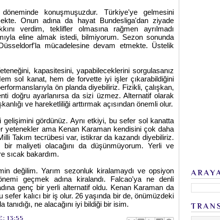
r döneminde konuşmuşuzdur. Türkiye'ye gelmesini
lmekte. Onun adına da hayat Bundesliga'dan ziyade
kını verdim, teklifler olmasına rağmen ayrılmadı
amıyla eline almak istedi, bilmiyorum. Sezon sonunda
 Düsseldorf'la mücadelesine devam etmekte. Üstelik
teneğini, kapasitesini, yapabileceklerini sorgulasanız
sol kanat, hem de forvette iyi işler çıkarabildiğini
erformanslarıyla ön planda diyebiliriz. Fizikli, çalışkan,
nti doğru ayarlanırsa da sizi üzmez. Alternatif olarak
anlığı ve hareketliliği arttırmak açısından önemli olur.
elişimini gördünüz. Aynı etkiyi, bu sefer sol kanatta
r yetenekler ama Kenan Karaman kendisini çok daha
lli Takım tecrübesi var, istikrar da kazandı diyebiliriz.
di bir maliyeti olacağını da düşünmüyorum. Yerli ve
ere sıcak bakardım.
emin değilim. Yarım sezonluk kiralamaydı ve opsiyon
ARAY
önemi geçmek adına kiralandı. Falcao'ya ne denli
adına genç bir yerli alternatif oldu. Kenan Karaman da
 Bu sefer kalıcı bir iş olur. 26 yaşında bir de, önümüzdeki
 tanıdığı, ne alacağını iyi bildiği bir isim.
TRAN
E:
13:55