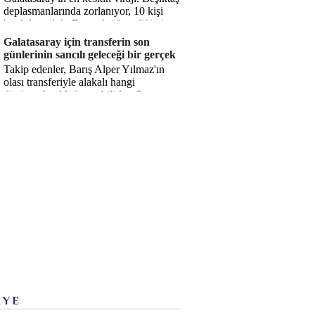
deplasmanlarında zorlanıyor, 10 kişi
bırakılıyorduk. Bu artık öğrendiğimiz
bir gerçek. Sane...
Galatasaray için transferin son
günlerinin sancılı geleceği bir gerçek
Takip edenler, Barış Alper Yılmaz'ın
olası transferiyle alakalı hangi
düşüncede olduğumu bilirler. O
düşüncem değişmiş değil. Hatta son ...
İYE