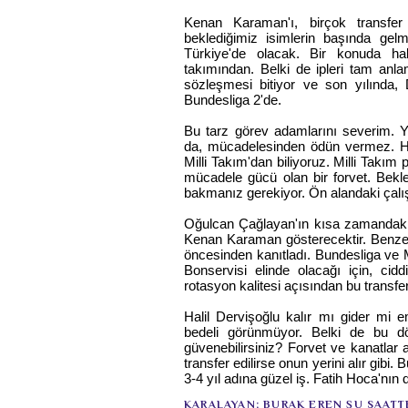
Kenan Karaman'ı, birçok transfe
beklediğimiz isimlerin başında ge
Türkiye'de olacak. Bir konuda hak
takımından. Belki de ipleri tam anl
sözleşmesi bitiyor ve son yılında,
Bundesliga 2'de.
Bu tarz görev adamlarını severim. Ye
da, mücadelesinden ödün vermez. Hem 
Milli Takım'dan biliyoruz. Milli Takım p
mücadele gücü olan bir forvet. Bekle
bakmanız gerekiyor. Ön alandaki çalışk
Oğulcan Çağlayan'ın kısa zamandaki g
Kenan Karaman gösterecektir. Benze
öncesinden kanıtladı. Bundesliga ve Mi
Bonservisi elinde olacağı için, cid
rotasyon kalitesi açısından bu transf
Halil Dervişoğlu kalır mı gider mi 
bedeli görünmüyor. Belki de bu d
güvenebilirsiniz? Forvet ve kanatlar 
transfer edilirse onun yerini alır gibi.
3-4 yıl adına güzel iş. Fatih Hoca'nın da
KARALAYAN;
BURAK EREN
ŞU SAATT