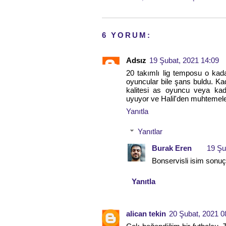
6 YORUM:
Adsız
19 Şubat, 2021 14:09
20 takımlı lig temposu o kada
oyuncular bile şans buldu. Ka
kalitesi as oyuncu veya kad
uyuyor ve Halil'den muhtemele
Yanıtla
Yanıtlar
Burak Eren
19 Şu
Bonservisli isim sonuçt
Yanıtla
alican tekin
20 Şubat, 2021 0