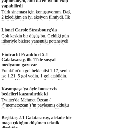
yapılmalıydı, onu da en iyi bu ekip
yapabilirdi
Türk sineması için konuşuyorum. Dağ
2 izlediğim en iyi aksiyon filmiydi. İlk
Dağ filmi hikayesiyle ön plandaydı,
Dağ 2 ise belki o hika...
Lionel Carole Strasbourg'da
Çok keskin bir düşüş bu. Geldiği gün
itibariyle bizlere yansıttığı potansiyeli
düşünüyorum, bir de bugüne bakalım.
1.5 milyon avro...
Eintracht Frankfurt 5-1
Galatasaray, ilk 11'de sosyal
medyanın gazı var
Frankfurt'un gol beklentisi 1.17, senin
ise 1.21. 5 gol yedin, 1 gol atabildin.
Şanssızlıkla mı anlatacağız şimdi bu
durumu? Rakibin 5 ş...
Kasımpaşa'ya öyle bonservis
bedelleri kazandırdık ki
Twitter'da Mehmet Özcan (
@memetozcan ) 'ın paylaşmış olduğu
bir bilgi. Çok güzel bir "nostaljik" pas
diyelim. Kasımpaşa...
Beşiktaş 2-1 Galatasaray, alelade bir
maça çıktığını düşünen teknik
direktör