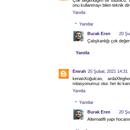
Çok beğendiğim bir futbolcu. 
onu kullanmayı bilen teknik dir
Yanıtla
Yanıtlar
Burak Eren
20 Şu
Çalışkanlığı çok değer
Yanıtla
Emrah
20 Şubat, 2021 14:31
kenanXoğulcan, ardaXfegho
rotasyonumuz olur. her iki kan
Yanıtla
Yanıtlar
Burak Eren
20 Şu
Alternatifli yapı hocanı