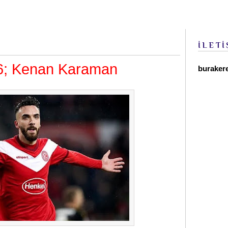
İLETİ
#6; Kenan Karaman
buraker