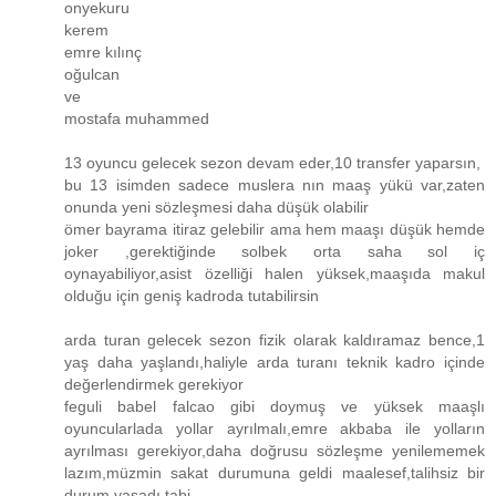
onyekuru
kerem
emre kılınç
oğulcan
ve
mostafa muhammed
13 oyuncu gelecek sezon devam eder,10 transfer yaparsın,
bu 13 isimden sadece muslera nın maaş yükü var,zaten
onunda yeni sözleşmesi daha düşük olabilir
ömer bayrama itiraz gelebilir ama hem maaşı düşük hemde
joker ,gerektiğinde solbek orta saha sol iç
oynayabiliyor,asist özelliği halen yüksek,maaşıda makul
olduğu için geniş kadroda tutabilirsin
arda turan gelecek sezon fizik olarak kaldıramaz bence,1
yaş daha yaşlandı,haliyle arda turanı teknik kadro içinde
değerlendirmek gerekiyor
feguli babel falcao gibi doymuş ve yüksek maaşlı
oyuncularlada yollar ayrılmalı,emre akbaba ile yolların
ayrılması gerekiyor,daha doğrusu sözleşme yenilememek
lazım,müzmin sakat durumuna geldi maalesef,talihsiz bir
durum yaşadı tabi