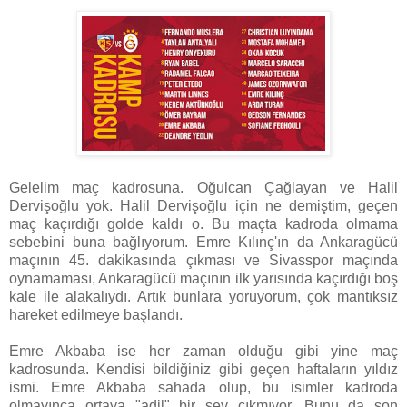
Gelelim maç kadrosuna. Oğulcan Çağlayan ve Halil
Dervişoğlu yok. Halil Dervişoğlu için ne demiştim, geçen
maç kaçırdığı golde kaldı o. Bu maçta kadroda olmama
sebebini buna bağlıyorum. Emre Kılınç'ın da Ankaragücü
maçının 45. dakikasında çıkması ve Sivasspor maçında
oynamaması, Ankaragücü maçının ilk yarısında kaçırdığı boş
kale ile alakalıydı. Artık bunlara yoruyorum, çok mantıksız
hareket edilmeye başlandı.
Emre Akbaba ise her zaman olduğu gibi yine maç
kadrosunda. Kendisi bildiğiniz gibi geçen haftaların yıldız
ismi. Emre Akbaba sahada olup, bu isimler kadroda
olmayınca ortaya "adil" bir şey çıkmıyor. Bunu da son