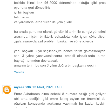
belkide ikinci kez 96-2000 döneminde olduğu gibi pres
oyununa geri dönebiliriz
iyi bir başkan
fatih terim
ve yardımcısı arda turan ile yola çıkılır
bu arada şunu net olarak gördük ki terim ile cengiz yönetimi
arasında hiçbir birliktelik yok,adeta kale içten çökertiliyor
,galatasarayda asıl problem başkan ve yöneticilerdir
yeni başkan 3 yıl seçilecek,ve bence terim galatasarayda
son 3 yılını yaşayacak,sonra emekli olacak,arda turan
bayrağı terimden devralacak
umarım terim bu son 3 yılını doğru bir başkanla geçirir
Yanıtla
myasarr96
13 Mart, 2021 14:00
Emre Akbabanın olma sebebi 8 numara azlığı gibi geliyor
abi ama dediğin gibi emre kılınç taylan en önemlisi de
oğulcan konusunda açıklama yapılmalı bu kadar keskin