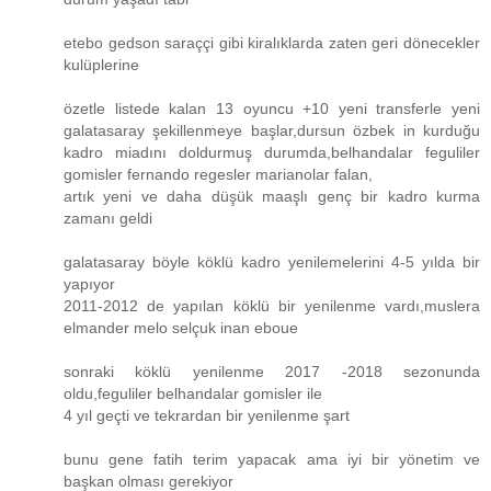
etebo gedson saraççi gibi kiralıklarda zaten geri dönecekler
kulüplerine
özetle listede kalan 13 oyuncu +10 yeni transferle yeni
galatasaray şekillenmeye başlar,dursun özbek in kurduğu
kadro miadını doldurmuş durumda,belhandalar feguliler
gomisler fernando regesler marianolar falan,
artık yeni ve daha düşük maaşlı genç bir kadro kurma
zamanı geldi
galatasaray böyle köklü kadro yenilemelerini 4-5 yılda bir
yapıyor
2011-2012 de yapılan köklü bir yenilenme vardı,muslera
elmander melo selçuk inan eboue
sonraki köklü yenilenme 2017 -2018 sezonunda
oldu,feguliler belhandalar gomisler ile
4 yıl geçti ve tekrardan bir yenilenme şart
bunu gene fatih terim yapacak ama iyi bir yönetim ve
başkan olması gerekiyor