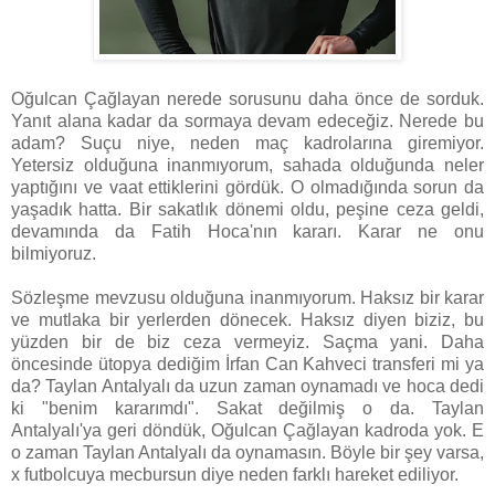
Oğulcan Çağlayan nerede sorusunu daha önce de sorduk.
Yanıt alana kadar da sormaya devam edeceğiz. Nerede bu
adam? Suçu niye, neden maç kadrolarına giremiyor.
Yetersiz olduğuna inanmıyorum, sahada olduğunda neler
yaptığını ve vaat ettiklerini gördük. O olmadığında sorun da
yaşadık hatta. Bir sakatlık dönemi oldu, peşine ceza geldi,
devamında da Fatih Hoca'nın kararı. Karar ne onu
bilmiyoruz.
Sözleşme mevzusu olduğuna inanmıyorum. Haksız bir karar
ve mutlaka bir yerlerden dönecek. Haksız diyen biziz, bu
yüzden bir de biz ceza vermeyiz. Saçma yani. Daha
öncesinde ütopya dediğim İrfan Can Kahveci transferi mi ya
da? Taylan Antalyalı da uzun zaman oynamadı ve hoca dedi
ki "benim kararımdı". Sakat değilmiş o da. Taylan
Antalyalı'ya geri döndük, Oğulcan Çağlayan kadroda yok. E
o zaman Taylan Antalyalı da oynamasın. Böyle bir şey varsa,
x futbolcuya mecbursun diye neden farklı hareket ediliyor.