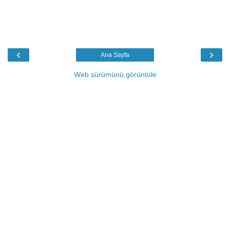
‹
›
Ana Sayfa
Web sürümünü görüntüle