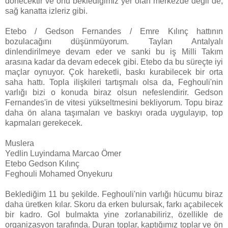
dönecektir ve onu beklediğimiz yer olan merkezde değil de,
sağ kanatta izleriz gibi.
Etebo / Gedson Fernandes / Emre Kılınç hattının
bozulacağını düşünmüyorum. Taylan Antalyalı
dinlendirilmeye devam eder ve sanki bu iş Milli Takım
arasına kadar da devam edecek gibi. Etebo da bu süreçte iyi
maçlar oynuyor. Çok hareketli, baskı kurabilecek bir orta
saha hattı. Topla ilişkileri tartışmalı olsa da, Feghouli'nin
varlığı bizi o konuda biraz olsun nefeslendirir. Gedson
Fernandes'in de vitesi yükseltmesini bekliyorum. Topu biraz
daha ön alana taşımaları ve baskıyı orada uygulayıp, top
kapmaları gerekecek.
Muslera
Yedlin Luyindama Marcao Ömer
Etebo Gedson Kılınç
Feghouli Mohamed Onyekuru
Beklediğim 11 bu şekilde. Feghouli'nin varlığı hücumu biraz
daha üretken kılar. Skoru da erken bulursak, farkı açabilecek
bir kadro. Gol bulmakta yine zorlanabiliriz, özellikle de
organizasyon tarafında. Duran toplar, kaptığımız toplar ve ön