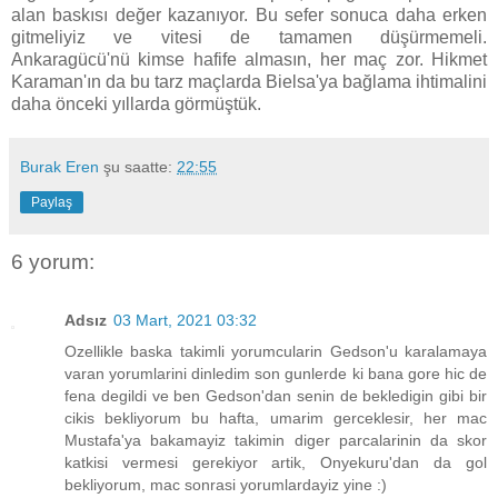
alan baskısı değer kazanıyor. Bu sefer sonuca daha erken
gitmeliyiz ve vitesi de tamamen düşürmemeli.
Ankaragücü'nü kimse hafife almasın, her maç zor. Hikmet
Karaman'ın da bu tarz maçlarda Bielsa'ya bağlama ihtimalini
daha önceki yıllarda görmüştük.
Burak Eren
şu saatte:
22:55
Paylaş
6 yorum:
Adsız
03 Mart, 2021 03:32
Ozellikle baska takimli yorumcularin Gedson'u karalamaya
varan yorumlarini dinledim son gunlerde ki bana gore hic de
fena degildi ve ben Gedson'dan senin de bekledigin gibi bir
cikis bekliyorum bu hafta, umarim gerceklesir, her mac
Mustafa'ya bakamayiz takimin diger parcalarinin da skor
katkisi vermesi gerekiyor artik, Onyekuru'dan da gol
bekliyorum, mac sonrasi yorumlardayiz yine :)