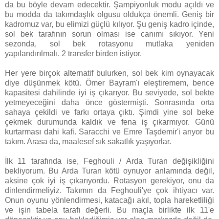
da bu böyle devam edecektir. Şampiyonluk modu açıldı ve
bu modda da takımdaşlık olgusu oldukça önemli. Geniş bir
kadromuz var, bu elimizi güçlü kılıyor. Şu geniş kadro içinde,
sol bek tarafının sorun olması ise canımı sıkıyor. Yeni
sezonda, sol bek rotasyonu mutlaka yeniden
yapılandırılmalı. 2 transfer birden istiyor.
Her yere birçok alternatif bulurken, sol bek kim oynayacak
diye düşünmek kötü. Ömer Bayram'ı eleştiremem, bence
kapasitesi dahilinde iyi iş çıkarıyor. Bu seviyede, sol bekte
yetmeyeceğini daha önce göstermişti. Sonrasında orta
sahaya çekildi ve farkı ortaya çıktı. Şimdi yine sol beke
çekmek durumunda kaldık ve fena iş çıkarmıyor. Günü
kurtarması dahi kafi. Saracchi ve Emre Taşdemir'i arıyor bu
takım. Arasa da, maalesef sık sakatlık yaşıyorlar.
İlk 11 tarafında ise, Feghouli / Arda Turan değişikliğini
bekliyorum. Bu Arda Turan kötü oynuyor anlamında değil,
aksine çok iyi iş çıkarıyordu. Rotasyon gerekiyor, onu da
dinlendirmeliyiz. Takımın da Feghouli'ye çok ihtiyacı var.
Onun oyunu yönlendirmesi, katacağı akıl, topla hareketliliği
ve işin tabela tarafı değerli. Bu maçla birlikte ilk 11'e