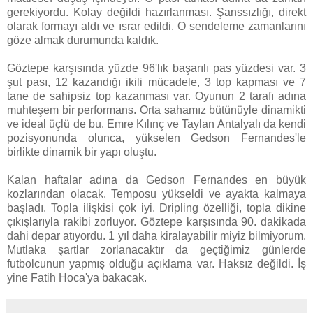
gerekiyordu. Kolay değildi hazırlanması. Şanssızlığı, direkt
olarak formayı aldı ve ısrar edildi. O sendeleme zamanlarını
göze almak durumunda kaldık.
Göztepe karşısında yüzde 96'lık başarılı pas yüzdesi var. 3
şut pası, 12 kazandığı ikili mücadele, 3 top kapması ve 7
tane de sahipsiz top kazanması var. Oyunun 2 tarafı adına
muhteşem bir performans. Orta sahamız bütünüyle dinamikti
ve ideal üçlü de bu. Emre Kılınç ve Taylan Antalyalı da kendi
pozisyonunda olunca, yükselen Gedson Fernandes'le
birlikte dinamik bir yapı oluştu.
Kalan haftalar adına da Gedson Fernandes en büyük
kozlarından olacak. Temposu yükseldi ve ayakta kalmaya
başladı. Topla ilişkisi çok iyi. Dripling özelliği, topla dikine
çıkışlarıyla rakibi zorluyor. Göztepe karşısında 90. dakikada
dahi depar atıyordu. 1 yıl daha kiralayabilir miyiz bilmiyorum.
Mutlaka şartlar zorlanacaktır da geçtiğimiz günlerde
futbolcunun yapmış olduğu açıklama var. Haksız değildi. İş
yine Fatih Hoca'ya bakacak.