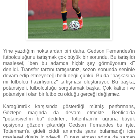
Yine yazdığım noktalardan biri daha. Gedson Fernandes'in
futbolculuğunu tartışmak çok büyük bir sorundu. Bu tartışıldı
maalesef, "ben bu adamda hiçbir şey görmüyorum ki"
denildi. Transfer tarzını tartışırsınız, sezon sonunda seninle
devam edip etmeyeceği belli değil çünkü. Bu da "başkasına
mı futbolcu hazırlıyoruz" tartışması oluşturuyor. Bu başka,
potansiyeli, futbolculuğu sorgulamak başka. Çok kaliteli ve
potansiyeli olan bir futbolcu olduğu gerçeği değişmez.
Karagümrük karşısında gösterdiği müthiş performans,
Göztepe maçında da devam etmekte. Benfica'da
"potansiyelim bu" dedirten, Tottenham'ın uğruna büyük
opsiyonu gözden çıkardığı Gedson Fernandes bu işte.
Tottenham'a gideli ciddi anlamda şans bulamadığı için
maalesef düşüş içindeydi. O pası atması adına da zaman