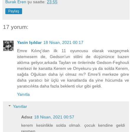
Burak Eren
şu saatte:
23:55
Paylaş
17 yorum:
Yasin Işıldar
18 Nisan, 2021 00:17
Emre Kılınç'dan ilk 11 oyuncusu olarak vazgeçmek
istemesem de, Gedson'un stilini de düşününce bazen
aklıma geliyor,arkada Taylan ve önlerinde Gedson-Feghouli
merkezi ile kanatta Kerem ve Onyekuru ya da solda Kerem,
sağda Oğulcan daha iyi olmaz mı? Emre'li merkeze göre
daha yaratıcı bir üçlü ve kanatlarda da yine hücumda ve
yaratıcılıkta daha fazla beklenti olur gibi geldi.
Yanıtla
Yanıtlar
Adsız
18 Nisan, 2021 00:57
kerem kesinlikle solda olmalı. çocuk kendine geldi
resmen.