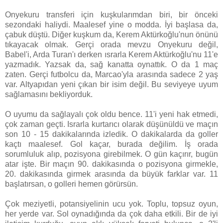
Onyekuru transferi için kuşkularımdan biri, bir önceki
sezondaki haliydi. Maalesef yine o modda. İyi başlasa da,
çabuk düştü. Diğer kuşkum da, Kerem Aktürkoğlu'nun önünü
tıkayacak olmak. Gerçi orada mevzu Onyekuru değil,
Babel'i, Arda Turan'ı derken ısrarla Kerem Aktürkoğlu'nu 11'e
yazmadık. Yazsak da, sağ kanatta oynattık. O da 1 maç
zaten. Gerçi futbolcu da, Marcao'yla arasında sadece 2 yaş
var. Altyapıdan yeni çıkan bir isim değil. Bu seviyeye uyum
sağlamasını bekliyorduk.
O uyumu da sağlayalı çok oldu bence. 11'i yeni hak etmedi,
çok zaman geçti. Israrla kurtarıcı olarak düşünüldü ve maçın
son 10 - 15 dakikalarında izledik. O dakikalarda da goller
kaçtı maalesef. Gol kaçar, burada değilim. İş orada
sorumluluk alıp, pozisyona girebilmek. O gün kaçırır, bugün
atar işte. Bir maçın 90. dakikasında o pozisyona girmekle,
20. dakikasında girmek arasında da büyük farklar var. 11
başlatırsan, o golleri hemen görürsün.
Çok meziyetli, potansiyelinin ucu yok. Toplu, topsuz oyun,
her yerde var. Sol oynadığında da çok daha etkili. Bir de iyi