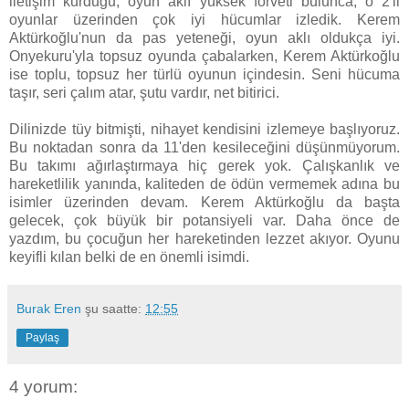
iletişim kurduğu, oyun aklı yüksek forveti bulunca, o 2'li
oyunlar üzerinden çok iyi hücumlar izledik. Kerem
Aktürkoğlu'nun da pas yeteneği, oyun aklı oldukça iyi.
Onyekuru'yla topsuz oyunda çabalarken, Kerem Aktürkoğlu
ise toplu, topsuz her türlü oyunun içindesin. Seni hücuma
taşır, seri çalım atar, şutu vardır, net bitirici.
Dilinizde tüy bitmişti, nihayet kendisini izlemeye başlıyoruz.
Bu noktadan sonra da 11'den kesileceğini düşünmüyorum.
Bu takımı ağırlaştırmaya hiç gerek yok. Çalışkanlık ve
hareketlilik yanında, kaliteden de ödün vermemek adına bu
isimler üzerinden devam. Kerem Aktürkoğlu da başta
gelecek, çok büyük bir potansiyeli var. Daha önce de
yazdım, bu çocuğun her hareketinden lezzet akıyor. Oyunu
keyifli kılan belki de en önemli isimdi.
Burak Eren
şu saatte:
12:55
Paylaş
4 yorum: