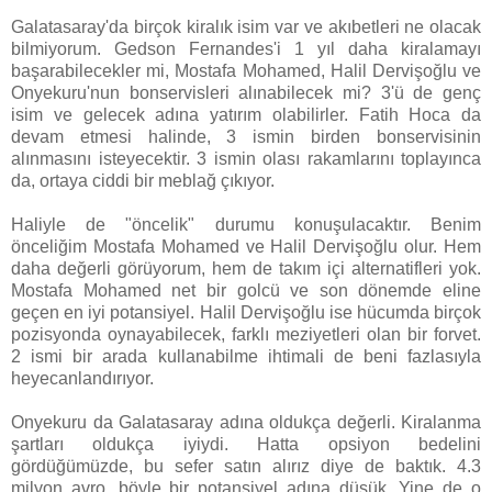
Galatasaray'da birçok kiralık isim var ve akıbetleri ne olacak
bilmiyorum. Gedson Fernandes'i 1 yıl daha kiralamayı
başarabilecekler mi, Mostafa Mohamed, Halil Dervişoğlu ve
Onyekuru'nun bonservisleri alınabilecek mi? 3'ü de genç
isim ve gelecek adına yatırım olabilirler. Fatih Hoca da
devam etmesi halinde, 3 ismin birden bonservisinin
alınmasını isteyecektir. 3 ismin olası rakamlarını toplayınca
da, ortaya ciddi bir meblağ çıkıyor.
Haliyle de "öncelik" durumu konuşulacaktır. Benim
önceliğim Mostafa Mohamed ve Halil Dervişoğlu olur. Hem
daha değerli görüyorum, hem de takım içi alternatifleri yok.
Mostafa Mohamed net bir golcü ve son dönemde eline
geçen en iyi potansiyel. Halil Dervişoğlu ise hücumda birçok
pozisyonda oynayabilecek, farklı meziyetleri olan bir forvet.
2 ismi bir arada kullanabilme ihtimali de beni fazlasıyla
heyecanlandırıyor.
Onyekuru da Galatasaray adına oldukça değerli. Kiralanma
şartları oldukça iyiydi. Hatta opsiyon bedelini
gördüğümüzde, bu sefer satın alırız diye de baktık. 4.3
milyon avro, böyle bir potansiyel adına düşük. Yine de o