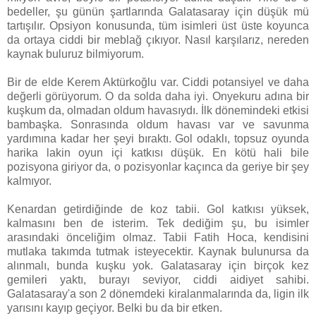
bedeller, şu günün şartlarında Galatasaray için düşük mü
tartışılır. Opsiyon konusunda, tüm isimleri üst üste koyunca
da ortaya ciddi bir meblağ çıkıyor. Nasıl karşılarız, nereden
kaynak buluruz bilmiyorum.
Bir de elde Kerem Aktürkoğlu var. Ciddi potansiyel ve daha
değerli görüyorum. O da solda daha iyi. Onyekuru adına bir
kuşkum da, olmadan oldum havasıydı. İlk dönemindeki etkisi
bambaşka. Sonrasında oldum havası var ve savunma
yardımına kadar her şeyi bıraktı. Gol odaklı, topsuz oyunda
harika lakin oyun içi katkısı düşük. En kötü hali bile
pozisyona giriyor da, o pozisyonlar kaçınca da geriye bir şey
kalmıyor.
Kenardan getirdiğinde de koz tabii. Gol katkısı yüksek,
kalmasını ben de isterim. Tek dediğim şu, bu isimler
arasındaki önceliğim olmaz. Tabii Fatih Hoca, kendisini
mutlaka takımda tutmak isteyecektir. Kaynak bulunursa da
alınmalı, bunda kuşku yok. Galatasaray için birçok kez
gemileri yaktı, burayı seviyor, ciddi aidiyet sahibi.
Galatasaray'a son 2 dönemdeki kiralanmalarında da, ligin ilk
yarısını kayıp geçiyor. Belki bu da bir etken.