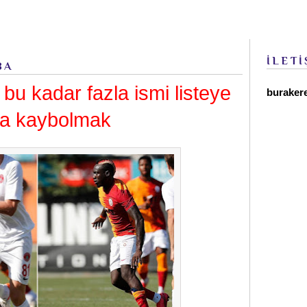
İLETİ
BA
bu kadar fazla ismi listeye
buraker
nda kaybolmak