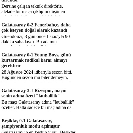
Dersine çalışan teknik direktörle,
alelade bir maça çıktığını düşünen
teknik direktör arasındaki fark bu
işte. Solskjaer'in çalıştığı de...
Galatasaray 0-2 Fenerbahçe, daha
çok isteyen doğal olarak kazandı
Guendouzi, 3 gün önce Lazio'yla 90
dakika sahadaydı. Bu adamın
transferini yetiştirip, Galatasaray
karşısında 11 oynamasını sağlıyorsun....
Galatasaray 0-1 Young Boys, günü
kurtarmak radikal karar almayı
gerektirir
28 Ağustos 2024 itibarıyla sezon bitti.
Bugünden sezon mu biter demeyin,
bitiyor işte. Şampiyonlar Ligi'ne katılım
hakkı senin misyonun ...
Galatasaray 3-1 Rizespor, maçın
senin adına özeti "laubalilik"
Bu maçı Galatasaray adına "laubalilik"
özetler. Hatta sadece bu maç adına da
değil, bir süredir. Geçen 4 maçta sadece
1 gol yedin ...
Beşiktaş 0-1 Galatasaray,
şampiyonluk modu açılmıştır
Galatasaray'ın en keskin virajı. Beşiktaş