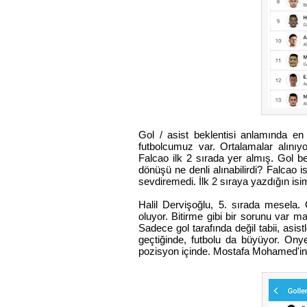
Gol / asist beklentisi anlamında en et
futbolcumuz var. Ortalamalar alınıy
Falcao ilk 2 sırada yer almış. Gol b
dönüşü ne denli alınabilirdi? Falcao is
sevdiremedi. İlk 2 sıraya yazdığın isi
Halil Dervişoğlu, 5. sırada mesela
oluyor. Bitirme gibi bir sorunu var ma
Sadece gol tarafında değil tabii, asis
geçtiğinde, futbolu da büyüyor. Ony
pozisyon içinde. Mostafa Mohamed'in d