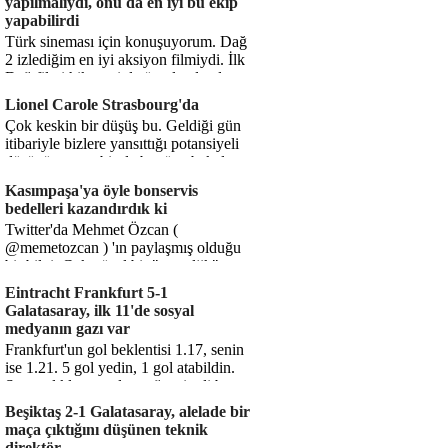
yapılmalıydı, onu da en iyi bu ekip
yapabilirdi
Türk sineması için konuşuyorum. Dağ
2 izlediğim en iyi aksiyon filmiydi. İlk
Dağ filmi hikayesiyle ön plandaydı,
Dağ 2 ise belki o hika...
Lionel Carole Strasbourg'da
Çok keskin bir düşüş bu. Geldiği gün
itibariyle bizlere yansıttığı potansiyeli
düşünüyorum, bir de bugüne bakalım.
1.5 milyon avro...
Kasımpaşa'ya öyle bonservis
bedelleri kazandırdık ki
Twitter'da Mehmet Özcan (
@memetozcan ) 'ın paylaşmış olduğu
bir bilgi. Çok güzel bir "nostaljik" pas
diyelim. Kasımpaşa...
Eintracht Frankfurt 5-1
Galatasaray, ilk 11'de sosyal
medyanın gazı var
Frankfurt'un gol beklentisi 1.17, senin
ise 1.21. 5 gol yedin, 1 gol atabildin.
Şanssızlıkla mı anlatacağız şimdi bu
durumu? Rakibin 5 ş...
Beşiktaş 2-1 Galatasaray, alelade bir
maça çıktığını düşünen teknik
direktör