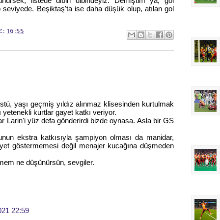
nürsek, listede dibin dibindeyiz. Demiştim ya, gol
 seviyede. Beşiktaş'ta ise daha düşük olup, atılan gol
E:
16:55
üstü, yaşı geçmiş yıldız alınmaz klisesinden kurtulmak
yetenekli kurtlar gayet katkı veriyor.
ar Larin'i yüz defa gönderirdi bizde oynasa. Asla bir GS
sunun ekstra katkısıyla şampiyon olması da manidar,
idiyet göstermemesi değil menajer kucağına düşmeden
mem ne düşünürsün, sevgiler.
021 22:59