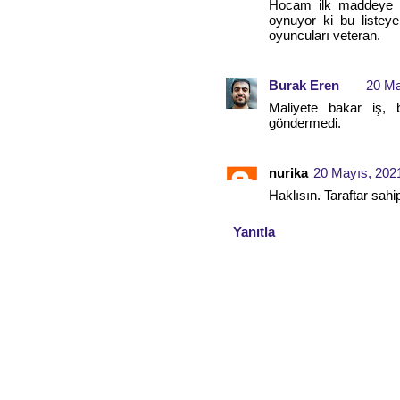
Hocam ilk maddeye i
oynuyor ki bu liste
oyuncuları veteran.
Burak Eren
20 Ma
Maliyete bakar iş, 
göndermedi.
nurika
20 Mayıs, 202
Haklısın. Taraftar sa
Yanıtla