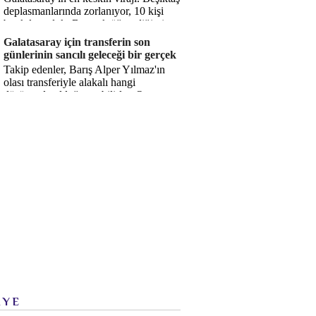
deplasmanlarında zorlanıyor, 10 kişi
bırakılıyorduk. Bu artık öğrendiğimiz
bir gerçek. Sane...
Galatasaray için transferin son
günlerinin sancılı geleceği bir gerçek
Takip edenler, Barış Alper Yılmaz'ın
olası transferiyle alakalı hangi
düşüncede olduğumu bilirler. O
düşüncem değişmiş değil. Hatta son ...
İYE