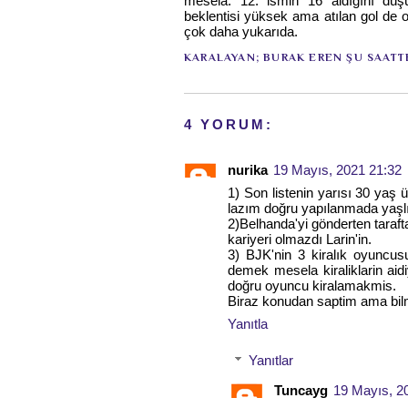
mesela. 12. ismin 16 aldığını düşü
beklentisi yüksek ama atılan gol de o
çok daha yukarıda.
KARALAYAN;
BURAK EREN
ŞU SAATT
4 YORUM:
nurika
19 Mayıs, 2021 21:32
1) Son listenin yarısı 30 yaş 
lazım doğru yapılanmada yaşlı 
2)Belhanda'yi gönderten taraft
kariyeri olmazdı Larin'in.
3) BJK'nin 3 kiralık oyuncu
demek mesela kiraliklarin a
doğru oyuncu kiralamakmis.
Biraz konudan saptim ama bil
Yanıtla
Yanıtlar
Tuncayg
19 Mayıs, 2