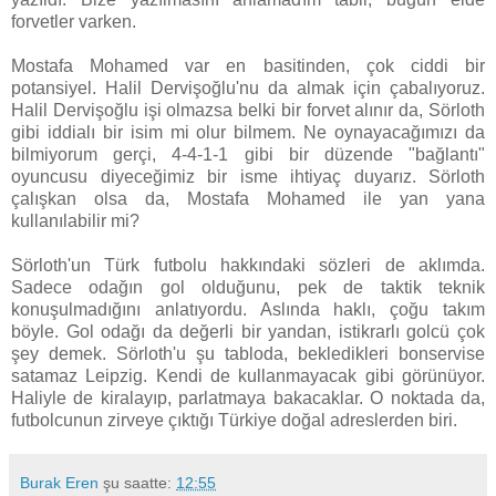
forvetler varken.
Mostafa Mohamed var en basitinden, çok ciddi bir
potansiyel. Halil Dervişoğlu'nu da almak için çabalıyoruz.
Halil Dervişoğlu işi olmazsa belki bir forvet alınır da, Sörloth
gibi iddialı bir isim mi olur bilmem. Ne oynayacağımızı da
bilmiyorum gerçi, 4-4-1-1 gibi bir düzende "bağlantı"
oyuncusu diyeceğimiz bir isme ihtiyaç duyarız. Sörloth
çalışkan olsa da, Mostafa Mohamed ile yan yana
kullanılabilir mi?
Sörloth'un Türk futbolu hakkındaki sözleri de aklımda.
Sadece odağın gol olduğunu, pek de taktik teknik
konuşulmadığını anlatıyordu. Aslında haklı, çoğu takım
böyle. Gol odağı da değerli bir yandan, istikrarlı golcü çok
şey demek. Sörloth'u şu tabloda, bekledikleri bonservise
satamaz Leipzig. Kendi de kullanmayacak gibi görünüyor.
Haliyle de kiralayıp, parlatmaya bakacaklar. O noktada da,
futbolcunun zirveye çıktığı Türkiye doğal adreslerden biri.
Burak Eren
şu saatte:
12:55