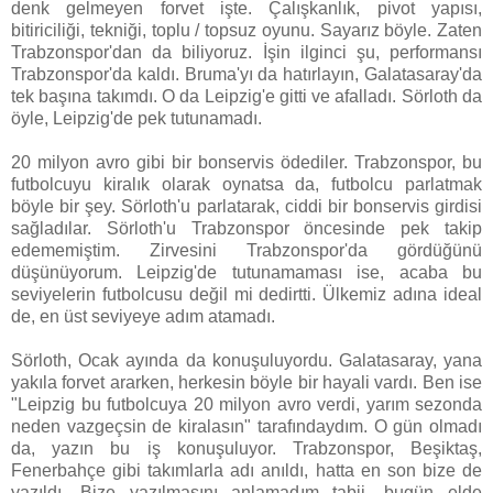
denk gelmeyen forvet işte. Çalışkanlık, pivot yapısı,
bitiriciliği, tekniği, toplu / topsuz oyunu. Sayarız böyle. Zaten
Trabzonspor'dan da biliyoruz. İşin ilginci şu, performansı
Trabzonspor'da kaldı. Bruma'yı da hatırlayın, Galatasaray'da
tek başına takımdı. O da Leipzig'e gitti ve afalladı. Sörloth da
öyle, Leipzig'de pek tutunamadı.
20 milyon avro gibi bir bonservis ödediler. Trabzonspor, bu
futbolcuyu kiralık olarak oynatsa da, futbolcu parlatmak
böyle bir şey. Sörloth'u parlatarak, ciddi bir bonservis girdisi
sağladılar. Sörloth'u Trabzonspor öncesinde pek takip
edememiştim. Zirvesini Trabzonspor'da gördüğünü
düşünüyorum. Leipzig'de tutunamaması ise, acaba bu
seviyelerin futbolcusu değil mi dedirtti. Ülkemiz adına ideal
de, en üst seviyeye adım atamadı.
Sörloth, Ocak ayında da konuşuluyordu. Galatasaray, yana
yakıla forvet ararken, herkesin böyle bir hayali vardı. Ben ise
"Leipzig bu futbolcuya 20 milyon avro verdi, yarım sezonda
neden vazgeçsin de kiralasın" tarafındaydım. O gün olmadı
da, yazın bu iş konuşuluyor. Trabzonspor, Beşiktaş,
Fenerbahçe gibi takımlarla adı anıldı, hatta en son bize de
yazıldı. Bize yazılmasını anlamadım tabii, bugün elde