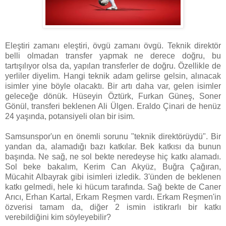
Eleştiri zamanı eleştiri, övgü zamanı övgü. Teknik direktör
belli olmadan transfer yapmak ne derece doğru, bu
tartışılıyor olsa da, yapılan transferler de doğru. Özellikle de
yerliler diyelim. Hangi teknik adam gelirse gelsin, alınacak
isimler yine böyle olacaktı. Bir artı daha var, gelen isimler
geleceğe dönük. Hüseyin Öztürk, Furkan Güneş, Soner
Gönül, transferi beklenen Ali Ülgen. Eraldo Çinari de henüz
24 yaşında, potansiyeli olan bir isim.
Samsunspor'un en önemli sorunu "teknik direktörüydü". Bir
yandan da, alamadığı bazı katkılar. Bek katkısı da bunun
başında. Ne sağ, ne sol bekte neredeyse hiç katkı alamadı.
Sol beke bakalım, Kerim Can Akyüz, Buğra Çağıran,
Mücahit Albayrak gibi isimleri izledik. 3'ünden de beklenen
katkı gelmedi, hele ki hücum tarafında. Sağ bekte de Caner
Arıcı, Erhan Kartal, Erkam Reşmen vardı. Erkam Reşmen'in
özverisi tamam da, diğer 2 ismin istikrarlı bir katkı
verebildiğini kim söyleyebilir?