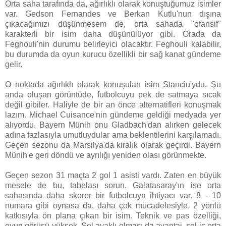
Orta saha tarafında da, ağırlıklı olarak konuştuğumuz isimler
var. Gedson Fernandes ve Berkan Kutlu'nun dışına
çıkacağımızı düşünmesem de, orta sahada "ofansif"
karakterli bir isim daha düşünülüyor gibi. Orada da
Feghouli'nin durumu belirleyici olacaktır. Feghouli kalabilir,
bu durumda da oyun kurucu özellikli bir sağ kanat gündeme
gelir.
O noktada ağırlıklı olarak konuşulan isim Stanciu'ydu. Şu
anda oluşan görüntüde, futbolcuyu pek de satmaya sıcak
değil gibiler. Haliyle de bir an önce alternatifleri konuşmak
lazım. Michael Cuisance'nin gündeme geldiği medyada yer
alıyordu. Bayern Münih onu Gladbach'dan alırken gelecek
adına fazlasıyla umutluydular ama beklentilerini karşılamadı.
Geçen sezonu da Marsilya'da kiralık olarak geçirdi. Bayern
Münih'e geri döndü ve ayrılığı yeniden olası görünmekte.
Geçen sezon 31 maçta 2 gol 1 asisti vardı. Zaten en büyük
mesele de bu, tabelası sorun. Galatasaray'ın ise orta
sahasında daha skorer bir futbolcuya ihtiyacı var. 8 - 10
numara gibi oynasa da, daha çok mücadelesiyle, 2 yönlü
katkısıyla ön plana çıkan bir isim. Teknik ve pas özelliği,
oyun görüşü yüksek. Sol ayaklı olması da avantaj, sol iç orta