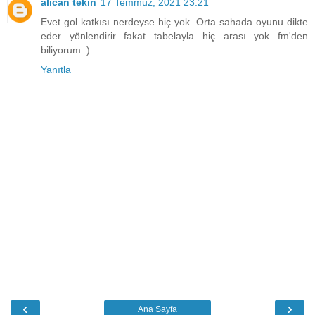
alican tekin
17 Temmuz, 2021 23:21
Evet gol katkısı nerdeyse hiç yok. Orta sahada oyunu dikte
eder yönlendirir fakat tabelayla hiç arası yok fm'den
biliyorum :)
Yanıtla
‹
›
Ana Sayfa