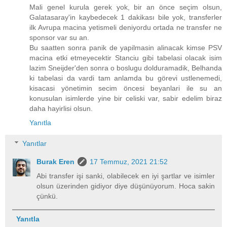
Mali genel kurula gerek yok, bir an önce seçim olsun,
Galatasaray'in kaybedecek 1 dakikası bile yok, transferler
ilk Avrupa macina yetismeli deniyordu ortada ne transfer ne
sponsor var su an.
Bu saatten sonra panik de yapilmasin alinacak kimse PSV
macina etki etmeyecektir Stanciu gibi tabelasi olacak isim
lazim Sneijder'den sonra o boslugu dolduramadik, Belhanda
ki tabelasi da vardi tam anlamda bu görevi ustlenemedi,
kisacasi yönetimin secim öncesi beyanlari ile su an
konusulan isimlerde yine bir celiski var, sabir edelim biraz
daha hayirlisi olsun.
Yanıtla
Yanıtlar
Burak Eren
17 Temmuz, 2021 21:52
Abi transfer işi sanki, olabilecek en iyi şartlar ve isimler
olsun üzerinden gidiyor diye düşünüyorum. Hoca sakin
çünkü.
Yanıtla