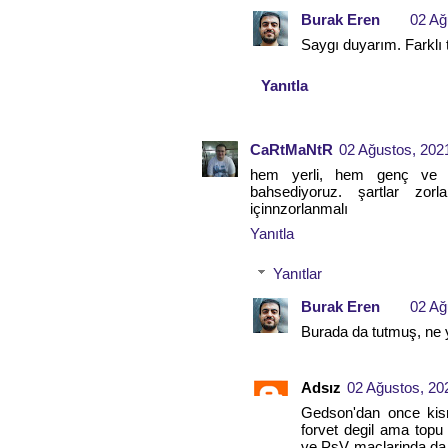
Burak Eren
02 Ağ
Saygı duyarım. Farklı ta
Yanıtla
CaRtMaNtR
02 Ağustos, 202
hem yerli, hem genç ve h
bahsediyoruz. şartlar zo
içinnzorlanmalı
Yanıtla
Yanıtlar
Burak Eren
02 Ağ
Burada da tutmuş, ne ya
Adsız
02 Ağustos, 20
Gedson'dan once kis
forvet degil ama top
ve PsV maclarinda da