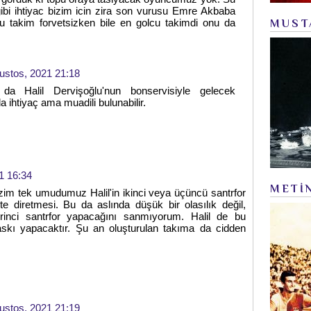
bi ihtiyac bizim icin zira son vurusu Emre Akbaba
 bu takim forvetsizken bile en golcu takimdi onu da
MUST
ustos, 2021 21:18
da Halil Dervişoğlu'nun bonservisiyle gelecek
ihtiyaç ama muadili bulunabilir.
1 16:34
METİ
zim tek umudumuz Halil'in ikinci veya üçüncü santrfor
e diretmesi. Bu da aslında düşük bir olasılık değil,
irinci santrfor yapacağını sanmıyorum. Halil de bu
skı yapacaktır. Şu an oluşturulan takıma da cidden
ustos, 2021 21:19