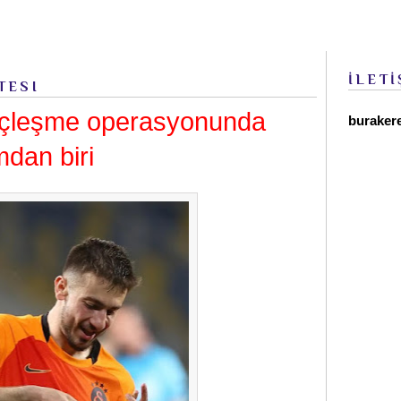
İLETİ
TESI
nçleşme operasyonunda
buraker
dan biri