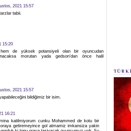
ustos, 2021 15:57
rzlar tabii.
1 15:20
em de yüksek potansiyeli olan bir oyuncudan
rlanacaksa morutan yada gedson'dan önce halil
TÜRK
ustos, 2021 15:57
pabileceğini bildiğimiz bir isim.
21 16:21
mina katilmiyorum cunku Mohammed de kotu bir
u oraya getiremeyince gol atmamiz imkansiza yakin
 gorduk ki topu oraya tasiyacak oyuncumuz yok. Su