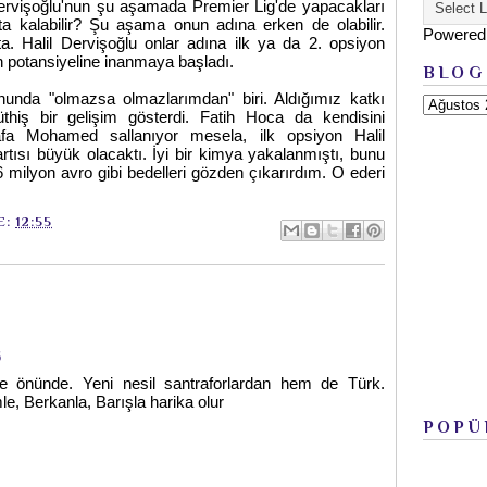
l Dervişoğlu'nun şu aşamada Premier Lig'de yapacakları
a kalabilir? Şu aşama onun adına erken de olabilir.
Powered
a. Halil Dervişoğlu onlar adına ilk ya da 2. opsiyon
nun potansiyeline inanmaya başladı.
BLOG
unda "olmazsa olmazlarımdan" biri. Aldığımız katkı
iş bir gelişim gösterdi. Fatih Hoca da kendisini
a Mohamed sallanıyor mesela, ilk opsiyon Halil
artısı büyük olacaktı. İyi bir kimya yakalanmıştı, bunu
 milyon avro gibi bedelleri gözden çıkarırdım. O ederi
E:
12:55
6
e önünde. Yeni nesil santraforlardan hem de Türk.
, Berkanla, Barışla harika olur
POPÜ