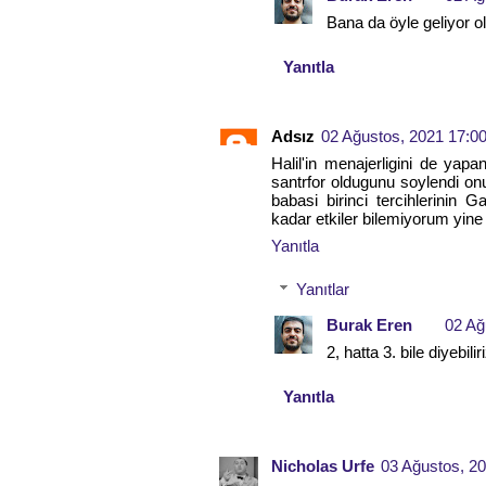
Bana da öyle geliyor ol
Yanıtla
Adsız
02 Ağustos, 2021 17:0
Halil'in menajerligini de yapan
santrfor oldugunu soylendi onun
babasi birinci tercihlerinin G
kadar etkiler bilemiyorum yine d
Yanıtla
Yanıtlar
Burak Eren
02 Ağ
2, hatta 3. bile diyebil
Yanıtla
Nicholas Urfe
03 Ağustos, 2