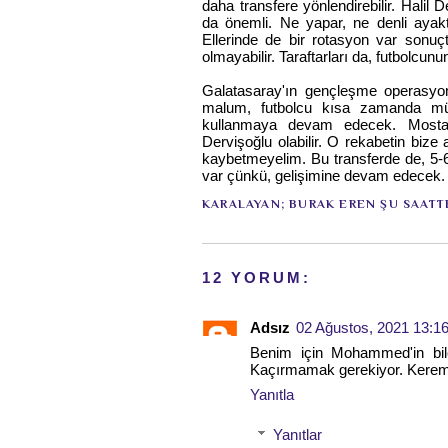
daha transfere yönlendirebilir. Hali
da önemli. Ne yapar, ne denli ayakt
Ellerinde de bir rotasyon var sonuçt
olmayabilir. Taraftarları da, futbolcu
Galatasaray'ın gençleşme operasyon
malum, futbolcu kısa zamanda müth
kullanmaya devam edecek. Mostaf
Dervişoğlu olabilir. O rekabetin bize 
kaybetmeyelim. Bu transferde de, 5-6
var çünkü, gelişimine devam edecek.
KARALAYAN;
BURAK EREN
ŞU SAATT
12 YORUM:
Adsız
02 Ağustos, 2021 13:1
Benim için Mohammed'in bil
Kaçırmamak gerekiyor. Keremle
Yanıtla
Yanıtlar