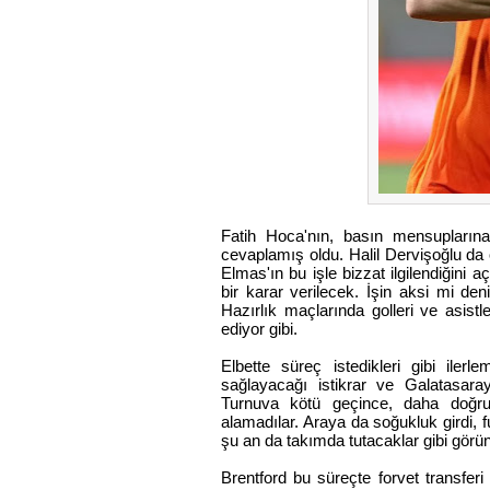
Fatih Hoca'nın, basın mensuplarına
cevaplamış oldu. Halil Dervişoğlu da o
Elmas'ın bu işle bizzat ilgilendiğini 
bir karar verilecek. İşin aksi mi d
Hazırlık maçlarında golleri ve asistl
ediyor gibi.
Elbette süreç istedikleri gibi iler
sağlayacağı istikrar ve Galatasaray 
Turnuva kötü geçince, daha doğrus
alamadılar. Araya da soğukluk girdi, 
şu an da takımda tutacaklar gibi görü
Brentford bu süreçte forvet transferi