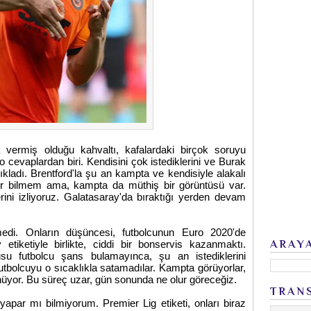
 vermiş olduğu kahvaltı, kafalardaki birçok soruyu
 cevaplardan biri. Kendisini çok istediklerini ve Burak
açıkladı. Brentford'la şu an kampta ve kendisiyle alakalı
enir bilmem ama, kampta da müthiş bir görüntüsü var.
erini izliyoruz. Galatasaray'da bıraktığı yerden devam
lemedi. Onların düşüncesi, futbolcunun Euro 2020'de
ARAY
etiketiyle birlikte, ciddi bir bonservis kazanmaktı.
u futbolcu şans bulamayınca, şu an istediklerini
futbolcuyu o sıcaklıkla satamadılar. Kampta görüyorlar,
nüyor. Bu süreç uzar, gün sonunda ne olur göreceğiz.
TRAN
 yapar mı bilmiyorum. Premier Lig etiketi, onları biraz