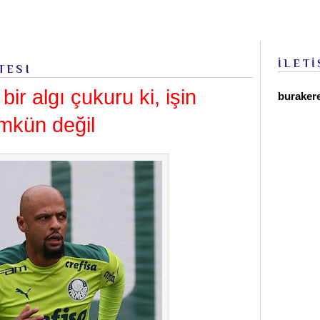
İLETİ
TESI
ir algı çukuru ki, işin
buraker
mkün değil