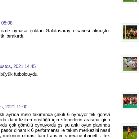
 08:08
z bizde oynasa çoktan Galatasaray efsanesi olmuştu.
ki bırakırdı.
ustos, 2021 14:45
büyük futbolcuydu.
s, 2021 11:00
farklı ayrıca melo takımında çakılı 6 oynuyor tek görevi
da dahi fiziken düştüğü için stoperlerin arasına girip
yordu çok gömülü oynuyordu gs şu anki oyun planında
ın pasör dinamik 6 performansı ile takım merkezini nasıl
k, melonun olması tüm transfer sürecine ihanettir. Tek