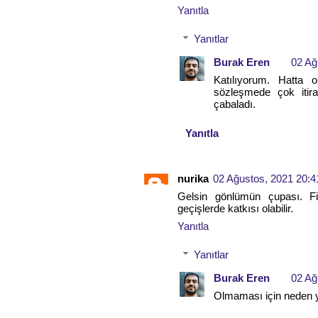
Yanıtla
Yanıtlar
Burak Eren
02 Ağ
Katılıyorum. Hatta 
sözleşmede çok itir
çabaladı.
Yanıtla
nurika
02 Ağustos, 2021 20:4
Gelsin gönlümün çupası. F
geçişlerde katkısı olabilir.
Yanıtla
Yanıtlar
Burak Eren
02 Ağ
Olmaması için neden y