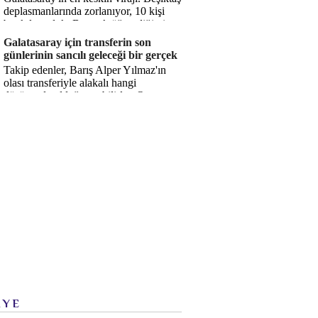
deplasmanlarında zorlanıyor, 10 kişi
bırakılıyorduk. Bu artık öğrendiğimiz
bir gerçek. Sane...
Galatasaray için transferin son
günlerinin sancılı geleceği bir gerçek
Takip edenler, Barış Alper Yılmaz'ın
olası transferiyle alakalı hangi
düşüncede olduğumu bilirler. O
düşüncem değişmiş değil. Hatta son ...
İYE