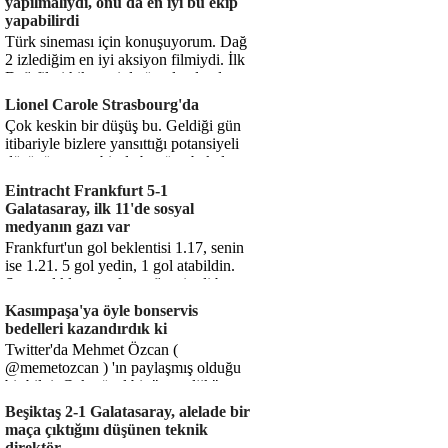
yapılmalıydı, onu da en iyi bu ekip
yapabilirdi
Türk sineması için konuşuyorum. Dağ
2 izlediğim en iyi aksiyon filmiydi. İlk
Dağ filmi hikayesiyle ön plandaydı,
Dağ 2 ise belki o hika...
Lionel Carole Strasbourg'da
Çok keskin bir düşüş bu. Geldiği gün
itibariyle bizlere yansıttığı potansiyeli
düşünüyorum, bir de bugüne bakalım.
1.5 milyon avro...
Eintracht Frankfurt 5-1
Galatasaray, ilk 11'de sosyal
medyanın gazı var
Frankfurt'un gol beklentisi 1.17, senin
ise 1.21. 5 gol yedin, 1 gol atabildin.
Şanssızlıkla mı anlatacağız şimdi bu
durumu? Rakibin 5 ş...
Kasımpaşa'ya öyle bonservis
bedelleri kazandırdık ki
Twitter'da Mehmet Özcan (
@memetozcan ) 'ın paylaşmış olduğu
bir bilgi. Çok güzel bir "nostaljik" pas
diyelim. Kasımpaşa...
Beşiktaş 2-1 Galatasaray, alelade bir
maça çıktığını düşünen teknik
direktör