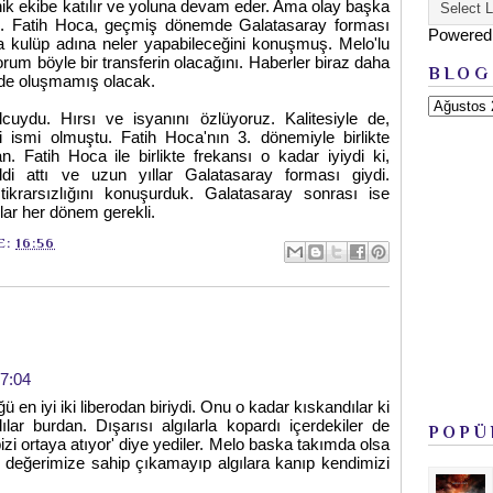
knik ekibe katılır ve yoluna devam eder. Ama olay başka
ki. Fatih Hoca, geçmiş dönemde Galatasaray forması
Powered
dına kulüp adına neler yapabileceğini konuşmuş. Melo'lu
rum böyle bir transferin olacağını. Haberler biraz daha
BLOG
iği de oluşmamış olacak.
cuydu. Hırsı ve isyanını özlüyoruz. Kalitesiyle de,
 ismi olmuştu. Fatih Hoca'nın 3. dönemiyle birlikte
n. Fatih Hoca ile birlikte frekansı o kadar iyiydi ki,
sildi attı ve uzun yıllar Galatasaray forması giydi.
tikrarsızlığını konuşurduk. Galatasaray sonrası ise
cular her dönem gerekli.
E:
16:56
17:04
en iyi iki liberodan biriydi. Onu o kadar kıskandılar ki
lar burdan. Dışarısı algılarla kopardı içerdekiler de
POPÜ
zi ortaya atıyor' diye yediler. Melo baska takımda olsa
di değerimize sahip çıkamayıp algılara kanıp kendimizi