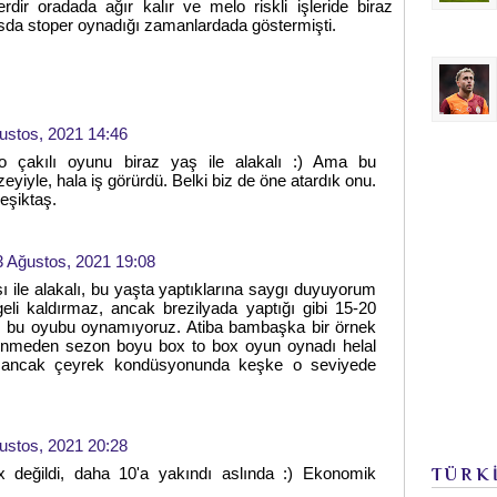
dir oradada ağır kalır ve melo riskli işleride biraz
u gsda stoper oynadığı zamanlardada göstermişti.
ustos, 2021 14:46
o çakılı oyunu biraz yaş ile alakalı :) Ama bu
üzeyiyle, hala iş görürdü. Belki biz de öne atardık onu.
Beşiktaş.
3 Ağustos, 2021 19:08
şı ile alakalı, bu yaşta yaptıklarına saygı duyuyorum
geli kaldırmaz, ancak brezilyada yaptığı gibi 15-20
iz bu oyubu oynamıyoruz. Atiba bambaşka bir örnek
lenmeden sezon boyu box to box oyun oynadı helal
n ancak çeyrek kondüsyonunda keşke o seviyede
ustos, 2021 20:28
 değildi, daha 10'a yakındı aslında :) Ekonomik
TÜRK