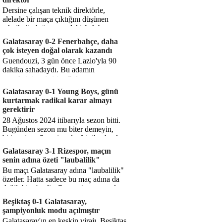
Dersine çalışan teknik direktörle,
alelade bir maça çıktığını düşünen
teknik direktör arasındaki fark bu
işte. Solskjaer'in çalıştığı de...
Galatasaray 0-2 Fenerbahçe, daha
çok isteyen doğal olarak kazandı
Guendouzi, 3 gün önce Lazio'yla 90
dakika sahadaydı. Bu adamın
transferini yetiştirip, Galatasaray
karşısında 11 oynamasını sağlıyorsun....
Galatasaray 0-1 Young Boys, günü
kurtarmak radikal karar almayı
gerektirir
28 Ağustos 2024 itibarıyla sezon bitti.
Bugünden sezon mu biter demeyin,
bitiyor işte. Şampiyonlar Ligi'ne katılım
hakkı senin misyonun ...
Galatasaray 3-1 Rizespor, maçın
senin adına özeti "laubalilik"
Bu maçı Galatasaray adına "laubalilik"
özetler. Hatta sadece bu maç adına da
değil, bir süredir. Geçen 4 maçta sadece
1 gol yedin ...
Beşiktaş 0-1 Galatasaray,
şampiyonluk modu açılmıştır
Galatasaray'ın en keskin virajı. Beşiktaş