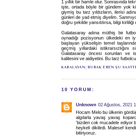
1 yıllık bir hamle olur. Sonrasında te
işte, ortada böyle bir gündem yok 
giymiş bu tarz yıldızların, ilerisi a
günleri de yad etmiş diyelim. Sanmıyo
doğru şekilde yansıtılırsa, bilgi kirlil
Galatasaray adına müthiş bir futbol
oynadığı pozisyonun ülkedeki en iyi
başlayan yükselişin temel taşlarında
geçmiş yıllardaki istikrarsızlığını 
Galatasaray öncesi sorunları ve is
kalitesini ve aidiyetini. Bu tarz futbol
KARALAYAN;
BURAK EREN
ŞU SAATT
10 YORUM:
Unknown
02 Ağustos, 2021 
Hocam Melo bu ülkenin gördüğü 
algılarla yavaş yavaş kopardı
'bizden cok mucadele ediyor bi
heykeli dikilirdi. Malesef ken
bitiriyoruz.