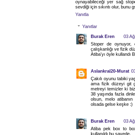
oynayabileceği yer sağ stoper
sevdiği için sıkıntı olur, bun
Yanıtla
Yanıtlar
Burak Eren
03 Ağ
Stoper de oynuyor, 
çalışkanlığı ve fizik d
Atiba'yı öyle kullandı 
Aslankral20-Murat
0
Çakılı oyunu tabiki ya
ama fizik düzeyi git 
metreyi temizler ki b
38 yaşında fazla din
olsun, melo atibanı
olsada gelse keşke :)
Burak Eren
03 Ağ
Atiba pek box to box
kullanıldı bu sayede.