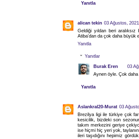
Yanıtla
alican tekin
03 Ağustos, 2021
Geldiği yıldan beri aralıksı
Atiba'dan da çok daha büyük et
Yanıtla
Yanıtlar
Burak Eren
03 Ağ
Aynen öyle. Çok daha 
Yanıtla
Aslankral20-Murat
03 Ağusto
Brezilya ligi ile türkiye çok 
kesicilik, bizdeki son sezonun
takım merkezini geriye çeki
ise hiçmi hiç yeri yok, taylan
ileri taşıdığını hepimiz gördü