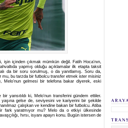
i, işin içinden çıkmak mümkün değil. Fatih Hoca'nın,
hvaltıda yapmış olduğu açıklamalar ilk etapta taksit
alı da bir soru sorulmuş, o da yanıtlamış. Soru da,
r mu, bu tarzda bir futbolcu transfer etmek ister misiniz
e, Melo'nun gelmesi bir telefona bakar diyerek, eski
bir yansıtıldı ki, Melo'nun transferini gündem ettiler.
ARAY
yaşına gelse de, seviyesini ve kariyerini bir şekilde
 inanılmaz çalışkan ve kendine bakan bir futbolcu. Atiba
r fark yaratmıyor mu? Melo da o etkiyi ülkesinde
 Savaşçılığı, hırsı, isyanı apayrı konu. Bugün istersen de
TRAN