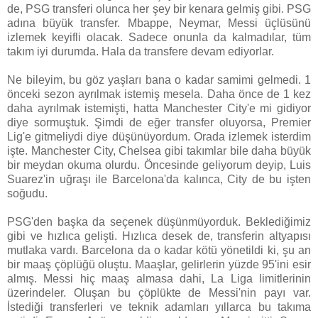
de, PSG transferi olunca her şey bir kenara gelmiş gibi. PSG
adına büyük transfer. Mbappe, Neymar, Messi üçlüsünü
izlemek keyifli olacak. Sadece onunla da kalmadılar, tüm
takım iyi durumda. Hala da transfere devam ediyorlar.
Ne bileyim, bu göz yaşları bana o kadar samimi gelmedi. 1
önceki sezon ayrılmak istemiş mesela. Daha önce de 1 kez
daha ayrılmak istemişti, hatta Manchester City'e mi gidiyor
diye sormuştuk. Şimdi de eğer transfer oluyorsa, Premier
Lig'e gitmeliydi diye düşünüyordum. Orada izlemek isterdim
işte. Manchester City, Chelsea gibi takımlar bile daha büyük
bir meydan okuma olurdu. Öncesinde geliyorum deyip, Luis
Suarez'in uğraşı ile Barcelona'da kalınca, City de bu işten
soğudu.
PSG'den başka da seçenek düşünmüyorduk. Beklediğimiz
gibi ve hızlıca gelişti. Hızlıca desek de, transferin altyapısı
mutlaka vardı. Barcelona da o kadar kötü yönetildi ki, şu an
bir maaş çöplüğü oluştu. Maaşlar, gelirlerin yüzde 95'ini esir
almış. Messi hiç maaş almasa dahi, La Liga limitlerinin
üzerindeler. Oluşan bu çöplükte de Messi'nin payı var.
İstediği transferleri ve teknik adamları yıllarca bu takıma