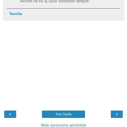
tercihti ve bu iş uzun zamandır belliydi.
Yanıtla
‹
›
Ana Sayfa
Web sürümünü görüntüle