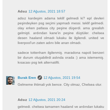
Adsız
12 Ağustos, 2021 18:57
adsız kardeşim adama teklif gelmedi ki? epl devleri
peşindeyken psg seçimi yapmadı messi. teklif gelmedi.
olay erken patlasa city peşine düşerdi. ama grealish
gelmişti. ardından kane'in peşine düştüler. chelsea
desen haaland olmadı lukaku ile ilgilendi. united ve
liverpool'un zaten adını bile anan olmadı.
sadece tottenham ilgilenmiş. maradona napoli benzeri
bir durum oluşabilirdi aslında orada :) ama istememiş.
kısacası psg tek alternatifti.
Burak Eren
12 Ağustos, 2021 19:54
Gelmeme ihtimali yok bence. City olmaz, Chelsea olur.
Adsız
12 Ağustos, 2021 20:24
gelmedi. chelsea tamamen haaland ve ardından lukaku