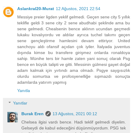
Aslankral20-Murat
12 Ağustos, 2021 22:54
Messiye preier ligden yeklif gelmedi. Geçen sene city 5 yıllık
teklifle geldi 3 sene city 2 sene abudhabi şeklinde ama bu
sene gelmedi. Chealsenin bence aklının ucundan geçmedi
lukaku kovalıyordu ve aldılar ayrıca tuchel takımı geçen
sene gençleştirme hamlesini devam ettiriyor. United
sanchoyu aldı ofansif açıdan çok iyiler. İtalyada juventus
dışında kimse bu transfere girişmez onlarda ronaldoya
sahip. Münihe ters bir hamle zaten yani sonuç olarak Psg
bence en büyük talipti ve gitti. Messinin gülmesi gayet doğal
adam kalmak için yırtındı ama olmadı. Psgye saygısızlık
olurdu somurtsa ve profosyenelliğe sıpmazdı sonuçta
adamlarda yatırım yapmış
Yanıtla
Yanıtlar
Burak Eren
13 Ağustos, 2021 00:12
Chelsea ilgisi vardı bence. Hadi teklif gelmedi diyelim.
Gelseydi de kabul edeceğini düşünmüyordum. PSG tek