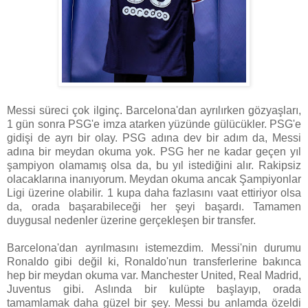
Messi süreci çok ilginç. Barcelona'dan ayrılırken gözyaşları,
1 gün sonra PSG'e imza atarken yüzünde gülücükler. PSG'e
gidişi de ayrı bir olay. PSG adına dev bir adım da, Messi
adına bir meydan okuma yok. PSG her ne kadar geçen yıl
şampiyon olamamış olsa da, bu yıl istediğini alır. Rakipsiz
olacaklarına inanıyorum. Meydan okuma ancak Şampiyonlar
Ligi üzerine olabilir. 1 kupa daha fazlasını vaat ettiriyor olsa
da, orada başarabileceği her şeyi başardı. Tamamen
duygusal nedenler üzerine gerçekleşen bir transfer.
Barcelona'dan ayrılmasını istemezdim. Messi'nin durumu
Ronaldo gibi değil ki, Ronaldo'nun transferlerine bakınca
hep bir meydan okuma var. Manchester United, Real Madrid,
Juventus gibi. Aslında bir kulüpte başlayıp, orada
tamamlamak daha güzel bir şey. Messi bu anlamda özeldi