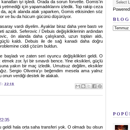
anatları iyi işledi. Orada da sorun forvette. Gomis'in
 yetmediği için yapamadıklarını izledik. Top rakip ceza
Powered
 da, açık alanda atak yaparken, Gomis etkisinden söz
yor ve bu da hücum gücünü düşürüyor.
BLOG
atasaray vardı diyelim. Ayaklar biraz daha yere bastı ve
eti azaldı. Seferovic / Debuis değişikliklerinin ardından
ovic, ön alanda daha çalışkandı, uzun topları aldı,
 güçlü kaldı. Debuis ile de sağ kanadı daha doğru
problemine ciddi çözüm buldun.
başladı ve zaten seri oyuncu değişiklikleri geldi. O
tmek zor. İyi bir sınavdı bence. Yine eksikleri, güçlü
una yakın bir maç izledik. Umutsuz değilim, eksikler
ağız. Sergio Oliveira'yı beğendim mesela ama yalnız
onun verdiği destek ile alakalı.
E:
22:18
POPÜ
22:35
geldi hala orta saha transferi yok. O olmadı bu olsun