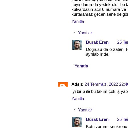
Luyindama da yedek olur bu t
kulvardasin acil 6 numara ve 
kurtaramaz gecen sene de gör
Yanıtla
Yanıtlar
Burak Eren
25 Te
Doğrusu da o zaten. Ha
ayrılabilir de.
Yanıtla
Adsız
24 Temmuz, 2022 22:4
Iyi bir 6 ile bu takım çok iş y
Yanıtla
Yanıtlar
Burak Eren
25 Te
Katılıyorum, senkronu 