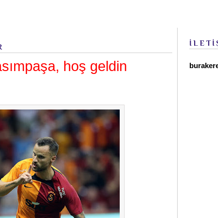
İLETİ
R
asımpaşa, hoş geldin
buraker