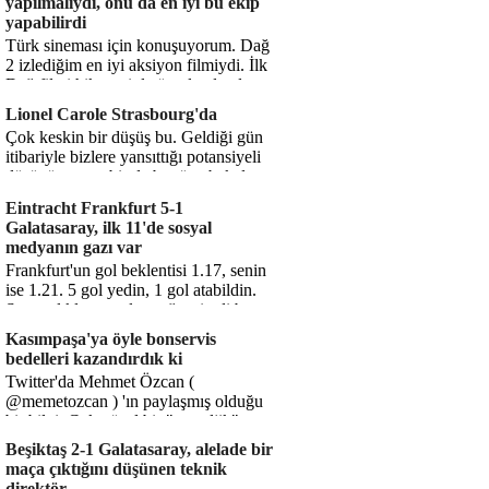
yapılmalıydı, onu da en iyi bu ekip
yapabilirdi
Türk sineması için konuşuyorum. Dağ
2 izlediğim en iyi aksiyon filmiydi. İlk
Dağ filmi hikayesiyle ön plandaydı,
Dağ 2 ise belki o hika...
Lionel Carole Strasbourg'da
Çok keskin bir düşüş bu. Geldiği gün
itibariyle bizlere yansıttığı potansiyeli
düşünüyorum, bir de bugüne bakalım.
1.5 milyon avro...
Eintracht Frankfurt 5-1
Galatasaray, ilk 11'de sosyal
medyanın gazı var
Frankfurt'un gol beklentisi 1.17, senin
ise 1.21. 5 gol yedin, 1 gol atabildin.
Şanssızlıkla mı anlatacağız şimdi bu
durumu? Rakibin 5 ş...
Kasımpaşa'ya öyle bonservis
bedelleri kazandırdık ki
Twitter'da Mehmet Özcan (
@memetozcan ) 'ın paylaşmış olduğu
bir bilgi. Çok güzel bir "nostaljik" pas
diyelim. Kasımpaşa...
Beşiktaş 2-1 Galatasaray, alelade bir
maça çıktığını düşünen teknik
direktör