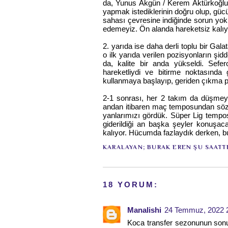
da, Yunus Akgün / Kerem Aktürkoğlu k
yapmak istediklerinin doğru olup, gücü
sahası çevresine indiğinde sorun yok
edemeyiz. Ön alanda hareketsiz kalı
2. yarıda ise daha derli toplu bir Gal
o ilk yarıda verilen pozisyonların şidd
da, kalite bir anda yükseldi. Sefer
hareketliydi ve bitirme noktasında
kullanmaya başlayıp, geriden çıkma 
2-1 sonrası, her 2 takım da düşmeye 
andan itibaren maç temposundan söz e
yanlarımızı gördük. Süper Lig tempos
giderildiği an başka şeyler konuşac
kalıyor. Hücumda fazlaydık derken, bu 
KARALAYAN;
BURAK EREN
ŞU SAATT
18 YORUM:
Manalishi
24 Temmuz, 2022 
Koca transfer sezonunun sonu 