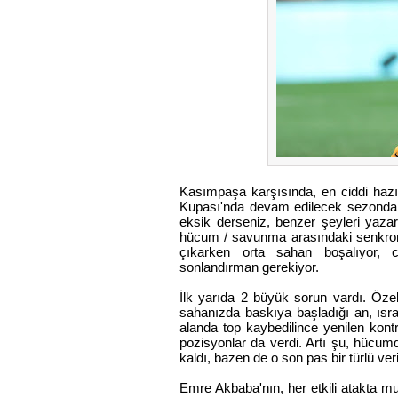
Kasımpaşa karşısında, en ciddi haz
Kupası'nda devam edilecek sezonda, 
eksik derseniz, benzer şeyleri yaz
hücum / savunma arasındaki senkron 
çıkarken orta sahan boşalıyor, c
sonlandırman gerekiyor.
İlk yarıda 2 büyük sorun vardı. Özel
sahanızda baskıya başladığı an, ısra
alanda top kaybedilince yenilen kont
pozisyonlar da verdi. Artı şu, hücumd
kaldı, bazen de o son pas bir türlü ver
Emre Akbaba'nın, her etkili atakta mut