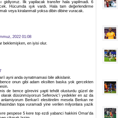
gidiyoruz. İlk yapilacak transfer hala yapilmadi. 6
cek. Hücumda ışık vardı. Hala tam değerlendirme
lmalı veya kiralanmali yoksa dibin dibine vuracak.
mmuz, 2022 01:08
beklemişken, en iyisi olur.
7
'i ayni anda oynatmamasi bile alkislanir.
i bence onun gibi adam eksilten baska yok gercekten
esin.
mis de bence görevini yapti tehdit olusturdu güzel de
as olarak düsünmüyorsun Seferovic'i yedekler en az da
or anlamiyorum Berkan'i elesitirelim mesela Berkan ne
asindan topa vuramadi yine verilen milyonlara yazik
evre pespese 5 kere top ezdi yabanci hakkini Omar'da
men cikmak lazim.