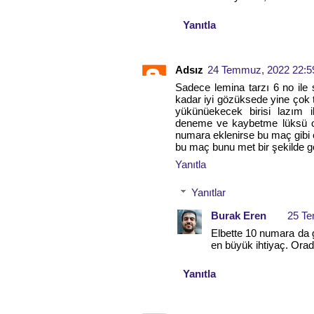
Yanıtla
Adsız
24 Temmuz, 2022 22:5
Sadece lemina tarzı 6 no il
kadar iyi gözüksede yine çok t
yükünüekecek birisi lazım 
deneme ve kaybetme lüksü o
numara eklenirse bu maç gibi 
bu maç bunu met bir şekilde gö
Yanıtla
Yanıtlar
Burak Eren
25 Te
Elbette 10 numara da g
en büyük ihtiyaç. Ora
Yanıtla