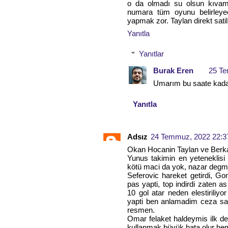
o da olmadı su olsun kıvamı 
numara tüm oyunu belirleye
yapmak zor. Taylan direkt sati
Yanıtla
Yanıtlar
Burak Eren
25 Te
Umarım bu saate kadar 
Yanıtla
Adsız
24 Temmuz, 2022 22:3
Okan Hocanin Taylan ve Berkan
Yunus takimin en yeteneklis
kötü maci da yok, nazar degm
Seferovic hareket getirdi, Go
pas yapti, top indirdi zaten 
10 gol atar neden elestiriliy
yapti ben anlamadim ceza sah
resmen.
Omar felaket haldeymis ilk d
kullanmak büyük hata olur he