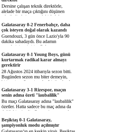
Dersine çalışan teknik direktörle,
alelade bir maça çıktığını düşünen
teknik direktör arasındaki fark bu
işte. Solskjaer'in çalıştığı de...
Galatasaray 0-2 Fenerbahçe, daha
çok isteyen doğal olarak kazandı
Guendouzi, 3 gün önce Lazio'yla 90
dakika sahadaydı. Bu adamın
transferini yetiştirip, Galatasaray
karşısında 11 oynamasını sağlıyorsun....
Galatasaray 0-1 Young Boys, günü
kurtarmak radikal karar almayı
gerektirir
28 Ağustos 2024 itibarıyla sezon bitti.
Bugünden sezon mu biter demeyin,
bitiyor işte. Şampiyonlar Ligi'ne katılım
hakkı senin misyonun ...
Galatasaray 3-1 Rizespor, maçın
senin adına özeti "laubalilik"
Bu maçı Galatasaray adına "laubalilik"
özetler. Hatta sadece bu maç adına da
değil, bir süredir. Geçen 4 maçta sadece
1 gol yedin ...
Beşiktaş 0-1 Galatasaray,
şampiyonluk modu açılmıştır
Galatasaray'ın en keskin virajı. Beşiktaş