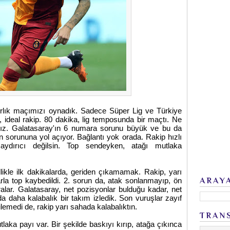
ırlık maçımızı oynadık. Sadece Süper Lig ve Türkiye
ideal rakip. 80 dakika, lig temposunda bir maçtı. Ne
arız. Galatasaray'ın 6 numara sorunu büyük ve bu da
sorununa yol açıyor. Bağlantı yok orada. Rakip hızlı
aydırıcı değilsin. Top sendeyken, atağı mutlaka
likle ilk dakikalarda, geriden çıkamamak. Rakip, yarı
ARAY
rla top kaybedildi. 2. sorun da, atak sonlanmayıp, ön
ralar. Galatasaray, net pozisyonlar bulduğu kadar, net
a daha kalabalık bir takım izledik. Son vuruşlar zayıf
ilemedi de, rakip yarı sahada kalabalıktın.
TRAN
laka payı var. Bir şekilde baskıyı kırıp, atağa çıkınca