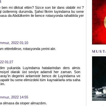
4
en mi dikkat ettim? Sizce son bir dans olabilir mi ?
ği üstlenmiş durumda. Şahsi fikrim luyindama bu sene
masa da Abdülkerim ile bence rotasyonda rahatlıkla yer
mmuz, 2022 01:10
ttirebilirse, rotasyonda yerini alır.
MUST
22 01:27
dim yukarida Luyindama hatalarindan ders almis
ansiyel olarak üst seviye adamdi her zaman. Son
asaray'in degerini anlamistir bence de Luyindama ve
apatir bu sene elimizdeki tüm kaynaklarla orta saha
zim.
mmuz, 2022 14:55
ma olmasa da stoper almazdım.