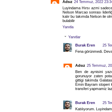
Adsız
24 Temmuz, 2022 23:3
Luyindama Hırsı azmi sadece b
Nelson Marcao sonrası liderli
kalır bu takımda Nelson ile ol
bulabilir
Yanıtla
Yanıtlar
Burak Eren
25 Te
Fena görünmedi. Devam e
Adsız
25 Temmuz, 20
Ben de aynisini yaz
gorunuyor zaten pot
gittigi takimda Galat
Emin Bayram stoperi k
transferi yapmamiz la
Burak Eren
25 Te
Katılıyorum. Luyinda