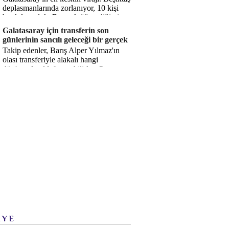
deplasmanlarında zorlanıyor, 10 kişi
bırakılıyorduk. Bu artık öğrendiğimiz
bir gerçek. Sane...
Galatasaray için transferin son
günlerinin sancılı geleceği bir gerçek
Takip edenler, Barış Alper Yılmaz'ın
olası transferiyle alakalı hangi
düşüncede olduğumu bilirler. O
düşüncem değişmiş değil. Hatta son ...
İYE