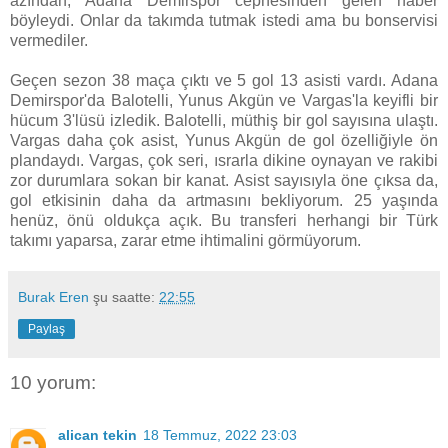
azından, Adana Demirspor cephesinden gelen haber
böyleydi. Onlar da takımda tutmak istedi ama bu bonservisi
vermediler.
Geçen sezon 38 maça çıktı ve 5 gol 13 asisti vardı. Adana
Demirspor'da Balotelli, Yunus Akgün ve Vargas'la keyifli bir
hücum 3'lüsü izledik. Balotelli, müthiş bir gol sayısına ulaştı.
Vargas daha çok asist, Yunus Akgün de gol özelliğiyle ön
plandaydı. Vargas, çok seri, ısrarla dikine oynayan ve rakibi
zor durumlara sokan bir kanat. Asist sayısıyla öne çıksa da,
gol etkisinin daha da artmasını bekliyorum. 25 yaşında
henüz, önü oldukça açık. Bu transferi herhangi bir Türk
takımı yaparsa, zarar etme ihtimalini görmüyorum.
Burak Eren
şu saatte:
22:55
Paylaş
10 yorum:
alican tekin
18 Temmuz, 2022 23:03