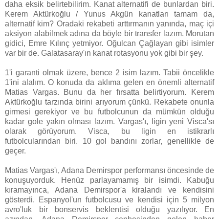
daha eksik belirtebilirim. Kanat alternatifi de bunlardan biri.
Kerem Aktürkoğlu / Yunus Akgün kanatları tamam da,
alternatif kim? Oradaki rekabeti arttırmanın yanında, maç içi
aksiyon alabilmek adına da böyle bir transfer lazım. Morutan
gidici, Emre Kılınç yetmiyor. Oğulcan Çağlayan gibi isimler
var bir de. Galatasaray'ın kanat rotasyonu yok gibi bir şey.
1'i garanti olmak üzere, bence 2 isim lazım. Tabii öncelikle
1'ini alalım. O konuda da aklıma gelen en önemli alternatif
Matias Vargas. Bunu da her fırsatta belirtiyorum. Kerem
Aktürkoğlu tarzında birini arıyorum çünkü. Rekabete onunla
girmesi gerekiyor ve bu futbolcunun da mümkün olduğu
kadar gole yakın olması lazım. Vargas'ı, ligin yeni Visca'sı
olarak görüyorum. Visca, bu ligin en istikrarlı
futbolcularından biri. 10 gol bandını zorlar, genellikle de
geçer.
Matias Vargas'ı, Adana Demirspor performansı öncesinde de
konuşuyorduk. Henüz parlayamamış bir isimdi. Kabuğu
kıramayınca, Adana Demirspor'a kiralandı ve kendisini
gösterdi. Espanyol'un futbolcusu ve kendisi için 5 milyon
avro'luk bir bonservis beklentisi olduğu yazılıyor. En