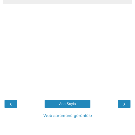
‹
›
Ana Sayfa
Web sürümünü görüntüle