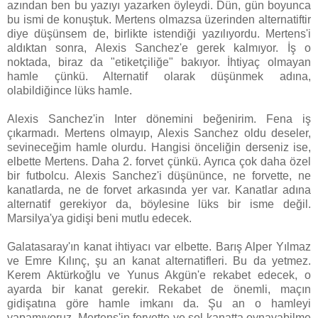
azından ben bu yazıyı yazarken öyleydi. Dün, gün boyunca
bu ismi de konuştuk. Mertens olmazsa üzerinden alternatiftir
diye düşünsem de, birlikte istendiği yazılıyordu. Mertens'i
aldıktan sonra, Alexis Sanchez'e gerek kalmıyor. İş o
noktada, biraz da "etiketçiliğe" bakıyor. İhtiyaç olmayan
hamle çünkü. Alternatif olarak düşünmek adına,
olabildiğince lüks hamle.
Alexis Sanchez'in Inter dönemini beğenirim. Fena iş
çıkarmadı. Mertens olmayıp, Alexis Sanchez oldu deseler,
sevineceğim hamle olurdu. Hangisi önceliğin derseniz ise,
elbette Mertens. Daha 2. forvet çünkü. Ayrıca çok daha özel
bir futbolcu. Alexis Sanchez'i düşününce, ne forvette, ne
kanatlarda, ne de forvet arkasında yer var. Kanatlar adına
alternatif gerekiyor da, böylesine lüks bir isme değil.
Marsilya'ya gidişi beni mutlu edecek.
Galatasaray'ın kanat ihtiyacı var elbette. Barış Alper Yılmaz
ve Emre Kılınç, şu an kanat alternatifleri. Bu da yetmez.
Kerem Aktürkoğlu ve Yunus Akgün'e rekabet edecek, o
ayarda bir kanat gerekir. Rekabet de önemli, maçın
gidişatına göre hamle imkanı da. Şu an o hamleyi
yapamıyoruz. Mertens'in forvette ve sol kanatta oynayabilme