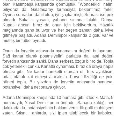
olan Kasımpaşa karşısında görmüştük. "Wonderkid" halini
biliyoruz da, Galatasaray formasıyla beklentimiz farklı.
Oyuna sonradan dahil olup, iyi iş çıkarmıştı. Sonrası ise pek
olmadı. Sakatlık yaşadı, yabancı sınırına takıldı. Dünya
Kupası arasını biraz da onun için bekliyordum. Hazırlık
maçlarında şans buluyor ve her geçen zaman daha iyiye
gitmeye başladı. Adana Demirspor karşısında 2 golü var ve
müthiş bir futbol oynadı.
Onun da forvetin arkasında oynamasını değerli buluyorum.
Sağ kanat olarak potansiyelini parlatsa da, asıl değeri
forvetin arkasında sanki. Daha serbest, özgür bir rolde. Topla
çok yetenekli çünkü. Kanatta oynaması, biraz da oraya hapis
olması gibi. Ne kadar hareketli olursan ol. Ters ayaklısın,
odak olarak kat etmeyi alacaksın. Forvet özelliği de yok,
hüneri topla. Bu yüzden de forvetin arkasında oynarsa,
potansiyeli daha net ortaya çıkıyor.
Adana Demirspor karşısında 10 numara gibi izledik. Mata, 8
numaraydı, Yusuf Demir onun önünde. Sahada kaldığı her
dakikada da, potansiyelinin hakkını verdi. İlk golü muhteşem
zaten. Sıkıntılı anlarda, sizi ipten alabilecek bir futbolcu.