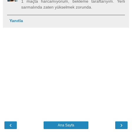
1 maçta harcamıyorum, bekleme taraftarıyım. Yerli
sarmalında zaten yükselmek zorunda.
Yanıtla
‹
›
Ana Sayfa