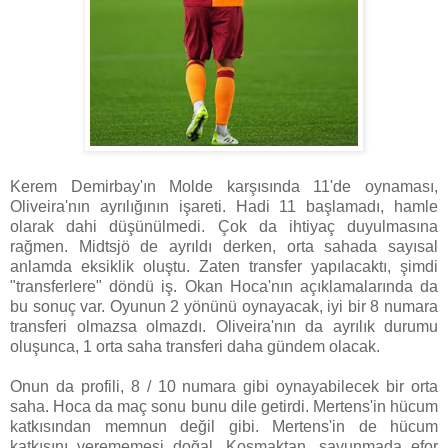
Kerem Demirbay'ın Molde karşısında 11'de oynaması,
Oliveira'nın ayrılığının işareti. Hadi 11 başlamadı, hamle
olarak dahi düşünülmedi. Çok da ihtiyaç duyulmasına
rağmen. Midtsjö de ayrıldı derken, orta sahada sayısal
anlamda eksiklik oluştu. Zaten transfer yapılacaktı, şimdi
"transferlere" döndü iş. Okan Hoca'nın açıklamalarında da
bu sonuç var. Oyunun 2 yönünü oynayacak, iyi bir 8 numara
transferi olmazsa olmazdı. Oliveira'nın da ayrılık durumu
oluşunca, 1 orta saha transferi daha gündem olacak.
Onun da profili, 8 / 10 numara gibi oynayabilecek bir orta
saha. Hoca da maç sonu bunu dile getirdi. Mertens'in hücum
katkısından memnun değil gibi. Mertens'in de hücum
katkısını verememesi doğal. Koşmaktan, savunmada efor