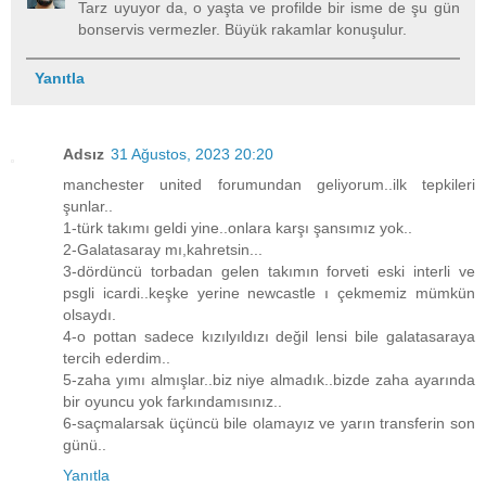
Tarz uyuyor da, o yaşta ve profilde bir isme de şu gün
bonservis vermezler. Büyük rakamlar konuşulur.
Yanıtla
Adsız
31 Ağustos, 2023 20:20
manchester united forumundan geliyorum..ilk tepkileri
şunlar..
1-türk takımı geldi yine..onlara karşı şansımız yok..
2-Galatasaray mı,kahretsin...
3-dördüncü torbadan gelen takımın forveti eski interli ve
psgli icardi..keşke yerine newcastle ı çekmemiz mümkün
olsaydı.
4-o pottan sadece kızılyıldızı değil lensi bile galatasaraya
tercih ederdim..
5-zaha yımı almışlar..biz niye almadık..bizde zaha ayarında
bir oyuncu yok farkındamısınız..
6-saçmalarsak üçüncü bile olamayız ve yarın transferin son
günü..
Yanıtla