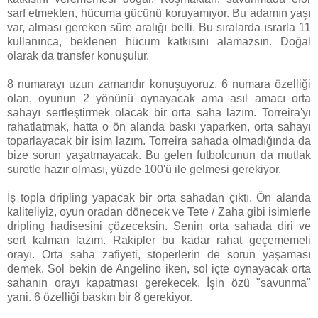
sarf etmekten, hücuma gücünü koruyamıyor. Bu adamın yaşı
var, alması gereken süre aralığı belli. Bu sıralarda ısrarla 11
kullanınca, beklenen hücum katkısını alamazsın. Doğal
olarak da transfer konuşulur.
8 numarayı uzun zamandır konuşuyoruz. 6 numara özelliği
olan, oyunun 2 yönünü oynayacak ama asıl amacı orta
sahayı sertleştirmek olacak bir orta saha lazım. Torreira'yı
rahatlatmak, hatta o ön alanda baskı yaparken, orta sahayı
toparlayacak bir isim lazım. Torreira sahada olmadığında da
bize sorun yaşatmayacak. Bu gelen futbolcunun da mutlak
suretle hazır olması, yüzde 100'ü ile gelmesi gerekiyor.
İş topla dripling yapacak bir orta sahadan çıktı. Ön alanda
kaliteliyiz, oyun oradan dönecek ve Tete / Zaha gibi isimlerle
dripling hadisesini çözeceksin. Senin orta sahada diri ve
sert kalman lazım. Rakipler bu kadar rahat geçememeli
orayı. Orta saha zafiyeti, stoperlerin de sorun yaşaması
demek. Sol bekin de Angelino iken, sol içte oynayacak orta
sahanın orayı kapatması gerekecek. İşin özü "savunma"
yani. 6 özelliği baskın bir 8 gerekiyor.