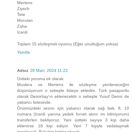
Mertens
Ziyech
Tete
Morutan
Zaha
Icardi
Toplam 15 sözleşmeli oyuncu (Eğer unuttuğum yoksa)
Yanıtla
Adsız
28 Mart, 2024 11:22
Üstteki yoruma ek olarak:
Muslera ve Mertens ile sözleşme yenileneceğini
düşünüyorum o sebeple listeye ekledim. Türk pasaportlu
olarak Demirbay'ın eklenecektir o sebeple Yusuf Demir de
yabancı listesinde.
Önümüzdeki sezon için yabancı olarak sağ bek, 8, 10
numara (Icardi yanına yedek forvet alınır mı bilmiyorum)
transferleri bekliyoruz. Yani üstteki sayıya 3 kişi daha
eklenirse 18 kişi ediyor. Yani 7 kişiyle vedalaşmak
gerekecek. Bakalım kimler olacak.