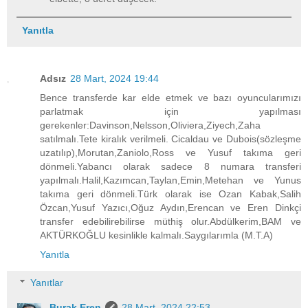
Yanıtla
Adsız
28 Mart, 2024 19:44
Bence transferde kar elde etmek ve bazı oyuncularımızı
parlatmak için yapılması
gerekenler:Davinson,Nelsson,Oliviera,Ziyech,Zaha
satılmalı.Tete kiralık verilmeli. Cicaldau ve Dubois(sözleşme
uzatılıp),Morutan,Zaniolo,Ross ve Yusuf takıma geri
dönmeli.Yabancı olarak sadece 8 numara transferi
yapılmalı.Halil,Kazımcan,Taylan,Emin,Metehan ve Yunus
takıma geri dönmeli.Türk olarak ise Ozan Kabak,Salih
Özcan,Yusuf Yazıcı,Oğuz Aydın,Erencan ve Eren Dinkçi
transfer edebilirebilirse müthiş olur.Abdülkerim,BAM ve
AKTÜRKOĞLU kesinlikle kalmalı.Saygılarımla (M.T.A)
Yanıtla
Yanıtlar
Burak Eren
28 Mart, 2024 22:53