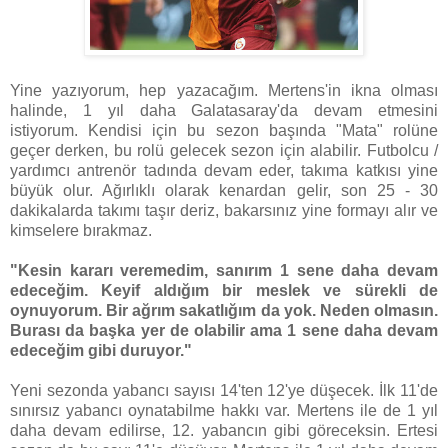
Yine yazıyorum, hep yazacağım. Mertens'in ikna olması
halinde, 1 yıl daha Galatasaray'da devam etmesini
istiyorum. Kendisi için bu sezon başında "Mata" rolüne
geçer derken, bu rolü gelecek sezon için alabilir. Futbolcu /
yardımcı antrenör tadında devam eder, takıma katkısı yine
büyük olur. Ağırlıklı olarak kenardan gelir, son 25 - 30
dakikalarda takımı taşır deriz, bakarsınız yine formayı alır ve
kimselere bırakmaz.
"Kesin kararı veremedim, sanırım 1 sene daha devam
edeceğim. Keyif aldığım bir meslek ve sürekli de
oynuyorum. Bir ağrım sakatlığım da yok. Neden olmasın.
Burası da başka yer de olabilir ama 1 sene daha devam
edeceğim gibi duruyor."
Yeni sezonda yabancı sayısı 14'ten 12'ye düşecek. İlk 11'de
sınırsız yabancı oynatabilme hakkı var. Mertens ile de 1 yıl
daha devam edilirse, 12. yabancın gibi göreceksin. Ertesi