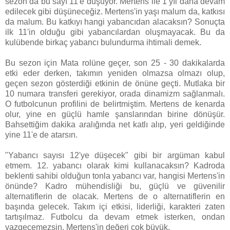
sezon da bu sayı 11'e düşüyor. Mertens ile 1 yıl daha devam
edilecek gibi düşüneceğiz. Mertens'in yaşı malum da, katkısı
da malum. Bu katkıyı hangi yabancıdan alacaksın? Sonuçta
ilk 11'in olduğu gibi yabancılardan oluşmayacak. Bu da
kulübende birkaç yabancı bulundurma ihtimali demek.
Bu sezon için Mata rolüne geçer, son 25 - 30 dakikalarda
etki eder derken, takımın yeniden olmazsa olmazı olup,
geçen sezon gösterdiği etkinin de önüne geçti. Mutlaka bir
10 numara transferi gerekiyor, orada dinamizm sağlanmalı.
O futbolcunun profilini de belirtmiştim. Mertens de kenarda
olur, yine en güçlü hamle şanslarından birine dönüşür.
Bahsettiğim dakika aralığında net katlı alıp, yeri geldiğinde
yine 11'e de atarsın.
"Yabancı sayısı 12'ye düşecek" gibi bir argüman kabul
etmem. 12. yabancı olarak kimi kullanacaksın? Kadroda
beklenti sahibi olduğun tonla yabancı var, hangisi Mertens'in
önünde? Kadro mühendisliği bu, güçlü ve güvenilir
alternatiflerin de olacak. Mertens de o alternatiflerin en
başında gelecek. Takım içi etkisi, liderliği, karakteri zaten
tartışılmaz. Futbolcu da devam etmek isterken, ondan
vazgeçemezsin. Mertens'in değeri çok büyük.