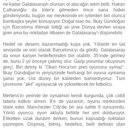
ne kadar Galatasaraylı olursan ol atacağın adım belli. Hakan
Çalhanoğlu da Inter'e gitmeden önce sana haber
gönderiyordu, bugün ise mevkisinde en iyilerden biri olunca
bambaşka şeyler konuşuyor. Doğal olan bu. İlkay Gündoğan
için Barcelona ihtimali bittiği an yine Dünya devleri sıraya
girer ama bu noktadan itibaren de Galatasaray'ı düşünebilir.
Hedef ne desem, kazanmadığı kupa yok. Yıllardır en üst
seviyede ve son olarak Barcelona'yı da gördü. Galatasaray
da onun kariyer hedeflerinden biri olabilir. 35'inde gelmez
de, bunu 2 yıl önceye çekmiş olur. Garip yorumlar okuyorum
gerçi. Biri demiş ki "Okan Hoca'nın pres oyununa uymaz".
İlkay Gündoğan'ın yeryüzünde herhangi bir oyuna uymama
şansı yok. Üst düzey bir kaliteden bahsediyoruz. Tüm
çevresine "akıl" aşılayacak ve yükseltecek bir futbolcu.
Mertens'in yerinde de oynatırsın kendi kurgunda, çok ciddi
tabela katkısı alırsın. 8'e de yazarsın, oyunu merkezden
idare eder. Manchester City'de bir ara sahte 9 oynuyordu.
Yönlü oyuncu, oyun aklıyla birlikte her yeri dolduruyor.
Etiketten uzak duralım derken, bunun kapsadığı noktaları
yazmıştım. Düşmüş, bitmiş, hedefsiz, belli defoları olan