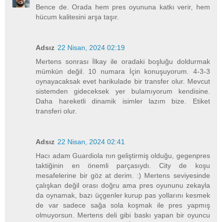
Bence de. Orada hem pres oyununa katkı verir, hem
hücum kalitesini arşa taşır.
Adsız
22 Nisan, 2024 02:19
Mertens sonrası İlkay ile oradaki boşluğu doldurmak
mümkün değil. 10 numara İçin konuşuyorum. 4-3-3
oynayacaksak evet harikulade bir transfer olur. Mevcut
sistemden gideceksek yer bulamıyorum kendisine.
Daha hareketli dinamik isimler lazım bize. Etiket
transferi olur.
Adsız
22 Nisan, 2024 02:41
Hacı adam Guardiola nın geliştirmiş olduğu, gegenpres
taktiğinin en önemli parçasıydı. City de koşu
mesafelerine bir göz at derim. :) Mertens seviyesinde
çalışkan değil orası doğru ama pres oyununu zekayla
da oynamak, bazı üçgenler kurup pas yollarını kesmek
de var sadece sağa sola koşmak ile pres yapmış
olmuyorsun. Mertens deli gibi baskı yapan bir oyuncu