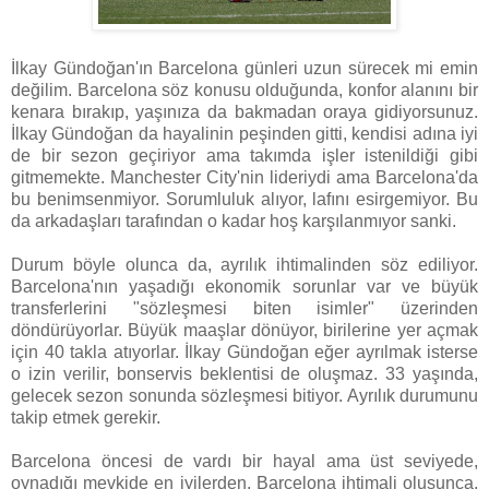
İlkay Gündoğan'ın Barcelona günleri uzun sürecek mi emin
değilim. Barcelona söz konusu olduğunda, konfor alanını bir
kenara bırakıp, yaşınıza da bakmadan oraya gidiyorsunuz.
İlkay Gündoğan da hayalinin peşinden gitti, kendisi adına iyi
de bir sezon geçiriyor ama takımda işler istenildiği gibi
gitmemekte. Manchester City'nin lideriydi ama Barcelona'da
bu benimsenmiyor. Sorumluluk alıyor, lafını esirgemiyor. Bu
da arkadaşları tarafından o kadar hoş karşılanmıyor sanki.
Durum böyle olunca da, ayrılık ihtimalinden söz ediliyor.
Barcelona'nın yaşadığı ekonomik sorunlar var ve büyük
transferlerini "sözleşmesi biten isimler" üzerinden
döndürüyorlar. Büyük maaşlar dönüyor, birilerine yer açmak
için 40 takla atıyorlar. İlkay Gündoğan eğer ayrılmak isterse
o izin verilir, bonservis beklentisi de oluşmaz. 33 yaşında,
gelecek sezon sonunda sözleşmesi bitiyor. Ayrılık durumunu
takip etmek gerekir.
Barcelona öncesi de vardı bir hayal ama üst seviyede,
oynadığı mevkide en iyilerden. Barcelona ihtimali oluşunca,