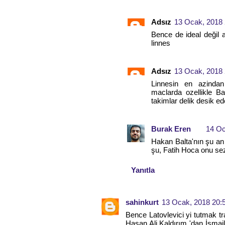
Adsız
13 Ocak, 2018 
Bence de ideal değil 
linnes
Adsız
13 Ocak, 2018 
Linnesin en azinda
maclarda ozellikle Ba
takimlar delik desik ed
Burak Eren
14 Oc
Hakan Balta'nın şu an
şu, Fatih Hoca onu se
Yanıtla
sahinkurt
13 Ocak, 2018 20:
Bence Latovlevici yi tutmak t
Hasan Ali Kaldırım 'dan İsm