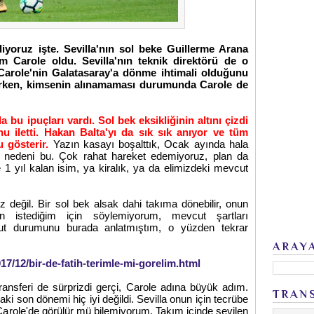
iyoruz işte. Sevilla'nın sol beke Guillerme Arana
m Carole oldu. Sevilla'nın teknik direktörü de o
arole'nin Galatasaray'a dönme ihtimali olduğunu
 derken, kimsenin alınamaması durumunda Carole de
a bu ipuçları vardı. Sol bek eksikliğinin altını çizdi
 iletti. Hakan Balta'yı da sık sık anıyor ve tüm
u gösterir.
Yazın kasayı boşalttık, Ocak ayında hala
nedeni bu. Çok rahat hareket edemiyoruz, plan da
 1 yıl kalan isim, ya kiralık, ya da elimizdeki mevcut
 değil. Bir sol bek alsak dahi takıma dönebilir, onun
nun istediğim için söylemiyorum, mevcut şartları
cut durumunu burada anlatmıştım, o yüzden tekrar
ARAY
7/12/bir-de-fatih-terimle-mi-gorelim.html
Transferi de sürprizdi gerçi, Carole adına büyük adım.
TRAN
aki son dönemi hiç iyi değildi. Sevilla onun için tecrübe
arole'de görülür mü bilemiyorum. Takım içinde sevilen