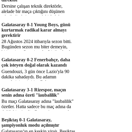
Dersine çalışan teknik direktörle,
alelade bir maça çıktığını düşünen
teknik direktör arasındaki fark bu
işte. Solskjaer'in çalıştığı de...
Galatasaray 0-1 Young Boys, günü
kurtarmak radikal karar almayı
gerektirir
28 Ağustos 2024 itibarıyla sezon bitti.
Bugünden sezon mu biter demeyin,
bitiyor işte. Şampiyonlar Ligi'ne katılım
hakkı senin misyonun ...
Galatasaray 0-2 Fenerbahçe, daha
çok isteyen doğal olarak kazandı
Guendouzi, 3 gün önce Lazio'yla 90
dakika sahadaydı. Bu adamın
transferini yetiştirip, Galatasaray
karşısında 11 oynamasını sağlıyorsun....
Galatasaray 3-1 Rizespor, maçın
senin adına özeti "laubalilik"
Bu maçı Galatasaray adına "laubalilik"
özetler. Hatta sadece bu maç adına da
değil, bir süredir. Geçen 4 maçta sadece
1 gol yedin ...
Beşiktaş 0-1 Galatasaray,
şampiyonluk modu açılmıştır
Galatasaray'ın en keskin virajı. Beşiktaş