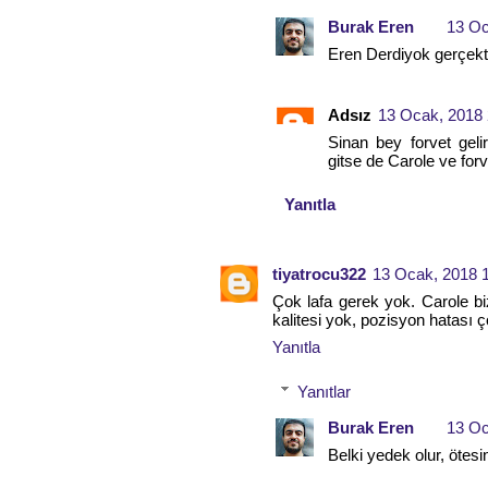
Burak Eren
13 Oc
Eren Derdiyok gerçekt
Adsız
13 Ocak, 2018 
Sinan bey forvet gel
gitse de Carole ve for
Yanıtla
tiyatrocu322
13 Ocak, 2018 
Çok lafa gerek yok. Carole bi
kalitesi yok, pozisyon hatası 
Yanıtla
Yanıtlar
Burak Eren
13 Oc
Belki yedek olur, öte