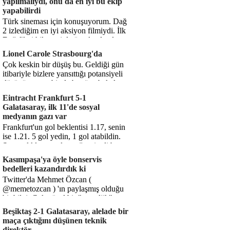
yapılmalıydı, onu da en iyi bu ekip
yapabilirdi
Türk sineması için konuşuyorum. Dağ
2 izlediğim en iyi aksiyon filmiydi. İlk
Dağ filmi hikayesiyle ön plandaydı,
Dağ 2 ise belki o hika...
Lionel Carole Strasbourg'da
Çok keskin bir düşüş bu. Geldiği gün
itibariyle bizlere yansıttığı potansiyeli
düşünüyorum, bir de bugüne bakalım.
1.5 milyon avro...
Eintracht Frankfurt 5-1
Galatasaray, ilk 11'de sosyal
medyanın gazı var
Frankfurt'un gol beklentisi 1.17, senin
ise 1.21. 5 gol yedin, 1 gol atabildin.
Şanssızlıkla mı anlatacağız şimdi bu
durumu? Rakibin 5 ş...
Kasımpaşa'ya öyle bonservis
bedelleri kazandırdık ki
Twitter'da Mehmet Özcan (
@memetozcan ) 'ın paylaşmış olduğu
bir bilgi. Çok güzel bir "nostaljik" pas
diyelim. Kasımpaşa...
Beşiktaş 2-1 Galatasaray, alelade bir
maça çıktığını düşünen teknik
direktör