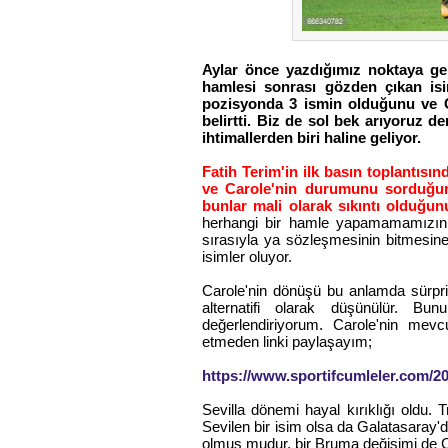
Aylar önce yazdığımız noktaya gel
hamlesi sonrası gözden çıkan isi
pozisyonda 3 ismin olduğunu ve C
belirtti. Biz de sol bek arıyoruz
ihtimallerden biri haline geliyor.
Fatih Terim'in ilk basın toplantısınd
ve Carole'nin durumunu sorduğunu
bunlar mali olarak sıkıntı olduğun
herhangi bir hamle yapamamamızın 
sırasıyla ya sözleşmesinin bitmesine
isimler oluyor.
Carole'nin dönüşü bu anlamda sürpriz
alternatifi olarak düşünülür. Bu
değerlendiriyorum. Carole'nin mev
etmeden linki paylaşayım;
https://www.sportifcumleler.com/201
Sevilla dönemi hayal kırıklığı oldu. 
Sevilen bir isim olsa da Galatasaray'd
olmuş mudur, bir Bruma değişimi de C