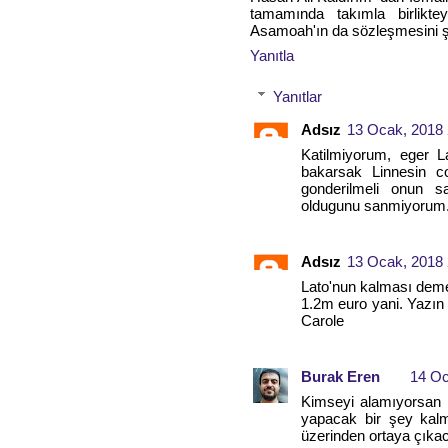
tamamında takımla birlikte
Asamoah'ın da sözleşmesini ş
Yanıtla
Yanıtlar
Adsız
13 Ocak, 2018 
Katilmiyorum, eger La
bakarsak Linnesin co
gonderilmeli onun sa
oldugunu sanmiyorum
Adsız
13 Ocak, 2018 
Lato'nun kalması deme
1.2m euro yani. Yazın
Carole
Burak Eren
14 Oc
Kimseyi alamıyorsan L
yapacak bir şey kalm
üzerinden ortaya çıka