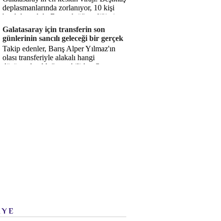
deplasmanlarında zorlanıyor, 10 kişi
bırakılıyorduk. Bu artık öğrendiğimiz
bir gerçek. Sane...
Galatasaray için transferin son
günlerinin sancılı geleceği bir gerçek
Takip edenler, Barış Alper Yılmaz'ın
olası transferiyle alakalı hangi
düşüncede olduğumu bilirler. O
düşüncem değişmiş değil. Hatta son ...
İYE