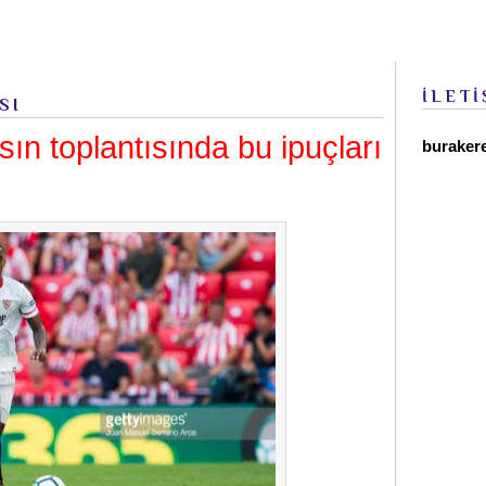
İLETİ
SI
asın toplantısında bu ipuçları
buraker