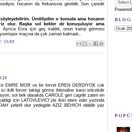
ssediyor, hocanın da frekansına girebilir. Son çaredir
Powered
 söyleyebilirim. Ümitliydim o konuda ama hocanın
BLOG
rpriz olur. Başka sol bekler de konuşuluyor ama
k.
Ayrıca Evra için geç kaldık, onun kamp görmesi
ayserispor maçına da çok zaman kalmadı..
E:
13:02
3:14
bence EMRE MOR ve bir forvet EREN DERDIYOK cok
i ikilli forver taktigi görme ihtimaline karsi isticekdir
isyon. sol bek olarakda CAROLE geri cagrilir zaten en
aldigi icin LATOVLEVICI´yle ikisi idare eder yazinda
AH yeterli olur yedegide AZIZ BEHICH olabilir yaz
POPÜ