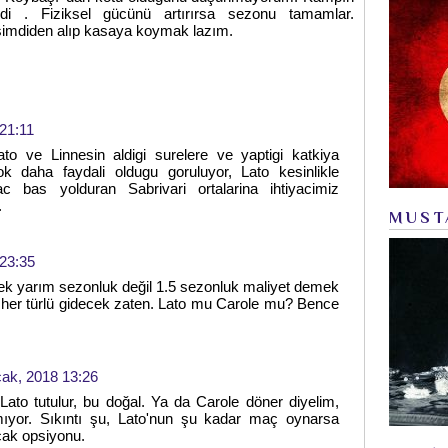
ydi . Fiziksel gücünü artırırsa sezonu tamamlar.
imdiden alıp kasaya koymak lazım.
21:11
to ve Linnesin aldigi surelere ve yaptigi katkiya
k daha faydali oldugu goruluyor, Lato kesinlikle
c bas yolduran Sabrivari ortalarina ihtiyacimiz
.
MUST
23:35
k yarım sezonluk değil 1.5 sezonluk maliyet demek
 her türlü gidecek zaten. Lato mu Carole mu? Bence
ak, 2018 13:26
ato tutulur, bu doğal. Ya da Carole döner diyelim,
ıyor. Sıkıntı şu, Lato'nun şu kadar maç oynarsa
cak opsiyonu.