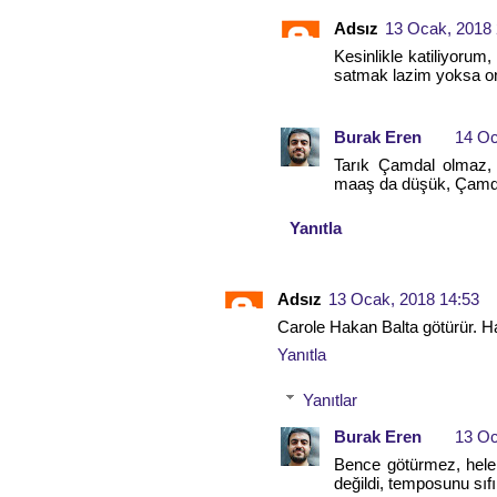
Adsız
13 Ocak, 2018 
Kesinlikle katiliyorum
satmak lazim yoksa o
Burak Eren
14 Oc
Tarık Çamdal olmaz, e
maaş da düşük, Çamda
Yanıtla
Adsız
13 Ocak, 2018 14:53
Carole Hakan Balta götürür. Ha
Yanıtla
Yanıtlar
Burak Eren
13 Oc
Bence götürmez, hele 
değildi, temposunu sıfı