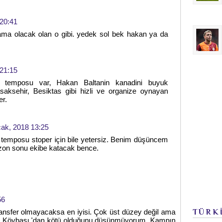
20:41
ama olacak olan o gibi. yedek sol bek hakan ya da
21:15
n temposu var, Hakan Baltanin kanadini buyuk
saksehir, Besiktas gibi hizli ve organize oynayan
er.
ak, 2018 13:25
 temposu stoper için bile yetersiz. Benim düşüncem
zon sonu ekibe katacak bence.
56
ransfer olmayacaksa en iyisi. Çok üst düzey değil ama
TÜRK
ail Köybaşı 'dan kötü olduğunu düşünmüyorum. Kampın