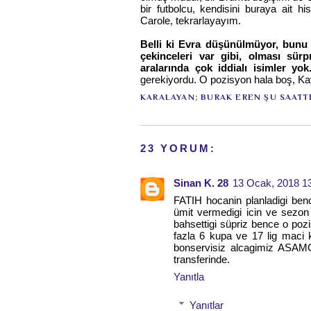
bir futbolcu, kendisini buraya ait hi
Carole, tekrarlayayım.
Belli ki Evra düşünülmüyor, bunu
çekinceleri var gibi, olması sü
aralarında çok iddialı isimler yo
gerekiyordu. O pozisyon hala boş, K
KARALAYAN;
BURAK EREN
ŞU SAATT
23 YORUM:
Sinan K. 28
13 Ocak, 2018 1
FATIH hocanin planladigi 
ümit vermedigi icin ve sezon ic
bahsettigi süpriz bence o poz
fazla 6 kupa ve 17 lig maci k
bonservisiz alcagimiz ASAMO
transferinde.
Yanıtla
Yanıtlar