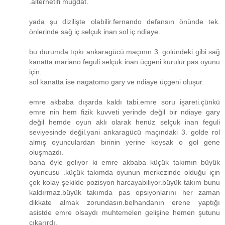
.alternetifi mugdat.
yada şu dizilişte olabilir.fernando defansın önünde tek.
önlerinde sağ iç selçuk inan sol iç ndiaye.
bu durumda tıpkı ankaragücü maçının 3. golündeki gibi sağ
kanatta mariano feguli selçuk inan üçgeni kurulur.pas oyunu
için.
sol kanatta ise nagatomo gary ve ndiaye üçgeni oluşur.
emre akbaba dışarda kaldı tabi.emre soru işareti.çünkü
emre nin hem fizik kuvveti yerinde değil bir ndiaye gary
değil hemde oyun aklı olarak henüz selçuk inan feguli
seviyesinde değil.yani ankaragücü maçındaki 3. golde rol
almış oyunculardan birinin yerine koysak o gol gene
oluşmazdı.
bana öyle geliyor ki emre akbaba küçük takımın büyük
oyuncusu .küçük takımda oyunun merkezinde olduğu için
çok kolay şekilde pozisyon harcayabiliyor.büyük takım bunu
kaldırmaz.büyük takımda pas opsiyonlarını her zaman
dikkate almak zorundasın.belhandanın erene yaptığı
asistde emre olsaydı muhtemelen gelişine hemen şutunu
çıkarırdı.