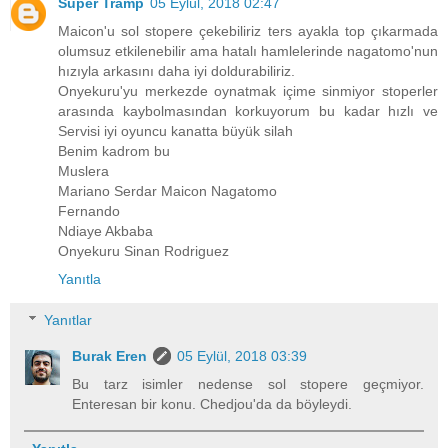
Super Tramp
05 Eylül, 2018 02:47
Maicon'u sol stopere çekebiliriz ters ayakla top çıkarmada
olumsuz etkilenebilir ama hatalı hamlelerinde nagatomo'nun
hızıyla arkasını daha iyi doldurabiliriz.
Onyekuru'yu merkezde oynatmak içime sinmiyor stoperler
arasında kaybolmasından korkuyorum bu kadar hızlı ve
Servisi iyi oyuncu kanatta büyük silah
Benim kadrom bu
Muslera
Mariano Serdar Maicon Nagatomo
Fernando
Ndiaye Akbaba
Onyekuru Sinan Rodriguez
Yanıtla
Yanıtlar
Burak Eren
05 Eylül, 2018 03:39
Bu tarz isimler nedense sol stopere geçmiyor.
Enteresan bir konu. Chedjou'da da böyleydi.