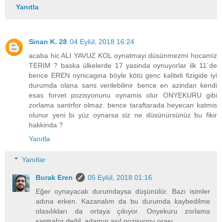
Yanıtla
Sinan K. 28
04 Eylül, 2018 16:24
acaba hic ALI YAVUZ KOL oynatmayi düsünmezmi hocamiz
TERIM ? baska ülkelerde 17 yasinda oynuyorlar ilk 11´de
bence EREN oynicagina böyle kötü genc kaliteli fizigide iyi
durumda olana sans verilebilinir bence en azindan kendi
esas forvet pozisyonunu oynamis olur ONYEKURU gibi
zorlama santrfor olmaz. bence taraftarada heyecan katmis
olunur yeni bi yüz oynarsa siz ne düsünürsünüz bu fikir
hakkinda ?
Yanıtla
Yanıtlar
Burak Eren
05 Eylül, 2018 01:16
Eğer oynayacak durumdaysa düşünülür. Bazı isimler
adına erken. Kazanalım da bu durumda kaybedilme
olasılıkları da ortaya çıkıyor. Onyekuru zorlama
santrafor değil, adamın asıl pozisyonu orası.