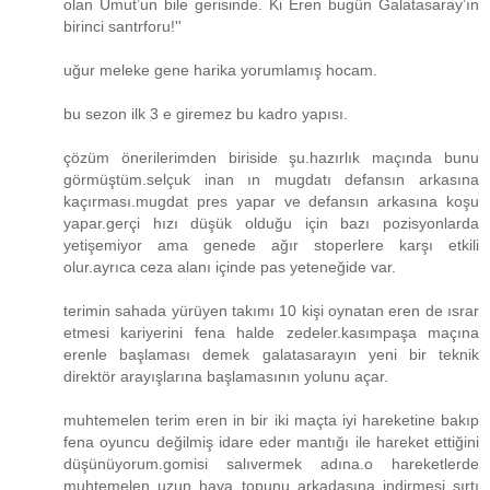
olan Umut’un bile gerisinde. Ki Eren bugün Galatasaray’ın
birinci santrforu!''
uğur meleke gene harika yorumlamış hocam.
bu sezon ilk 3 e giremez bu kadro yapısı.
çözüm önerilerimden biriside şu.hazırlık maçında bunu
görmüştüm.selçuk inan ın mugdatı defansın arkasına
kaçırması.mugdat pres yapar ve defansın arkasına koşu
yapar.gerçi hızı düşük olduğu için bazı pozisyonlarda
yetişemiyor ama genede ağır stoperlere karşı etkili
olur.ayrıca ceza alanı içinde pas yeteneğide var.
terimin sahada yürüyen takımı 10 kişi oynatan eren de ısrar
etmesi kariyerini fena halde zedeler.kasımpaşa maçına
erenle başlaması demek galatasarayın yeni bir teknik
direktör arayışlarına başlamasının yolunu açar.
muhtemelen terim eren in bir iki maçta iyi hareketine bakıp
fena oyuncu değilmiş idare eder mantığı ile hareket ettiğini
düşünüyorum.gomisi salıvermek adına.o hareketlerde
muhtemelen uzun hava topunu arkadaşına indirmesi sırtı