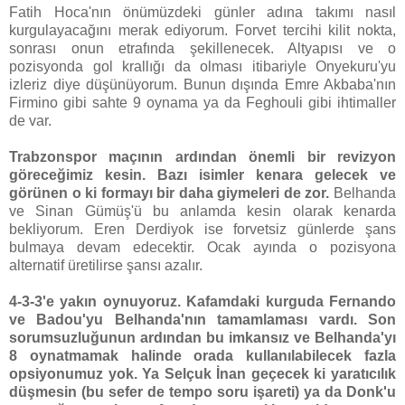
Fatih Hoca'nın önümüzdeki günler adına takımı nasıl
kurgulayacağını merak ediyorum. Forvet tercihi kilit nokta,
sonrası onun etrafında şekillenecek. Altyapısı ve o
pozisyonda gol krallığı da olması itibariyle Onyekuru'yu
izleriz diye düşünüyorum. Bunun dışında Emre Akbaba'nın
Firmino gibi sahte 9 oynama ya da Feghouli gibi ihtimaller
de var.
Trabzonspor maçının ardından önemli bir revizyon
göreceğimiz kesin. Bazı isimler kenara gelecek ve
görünen o ki formayı bir daha giymeleri de zor.
Belhanda
ve Sinan Gümüş'ü bu anlamda kesin olarak kenarda
bekliyorum. Eren Derdiyok ise forvetsiz günlerde şans
bulmaya devam edecektir. Ocak ayında o pozisyona
alternatif üretilirse şansı azalır.
4-3-3'e yakın oynuyoruz. Kafamdaki kurguda Fernando
ve Badou'yu Belhanda'nın tamamlaması vardı. Son
sorumsuzluğunun ardından bu imkansız ve Belhanda'yı
8 oynatmamak halinde orada kullanılabilecek fazla
opsiyonumuz yok. Ya Selçuk İnan geçecek ki yaratıcılık
düşmesin (bu sefer de tempo soru işareti) ya da Donk'u