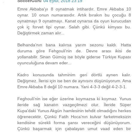
SoccerGuru
04 Eylül, 2018 23:19
Emre Akbaba'yı 8 oynatmak intihardır. Emre Akbaba 10
oynar. 10 onun numarasıdır. Artık bırakın bu çocuğu 8
oynatmayı 9 oynatmayı. Kanat oynarsa da oyun kurucudan
çok iç forvet tipi oynar. Salah gibi. Çünkü kimyası bu.
Değiştirmek zaman alır...
Belhanda'nın bana kalırsa yarım sezonu kaldı. Hatta
duruma göre Fehgouli'nin de. Devre arası ikisi de
yollanabilir. Sinan Gümüş ise böyle giderse Türkiye Kupası
oyunculuğuna devam eder...
Kadro konusunda tahminim geri dörtlü aynen kalır.
Değişmez. İlerisi için ise ben de aynısını düşünüyorum. Ama
Emre Akbaba 8 değil 10 numara. Yani 4-3-3 değil 4-2-3-1.
Feghouli'nin ise eğer üzerine koymazsa ki koymaz. Yunus
ileride sağ kanatın vazgeçilmezi olur. İleride Süper
Kupa'daki Yunus Akgün hamlesinin tehdit olmadığını herkes
öğrenecektir. Çünkü Fatih Hoca'nın kulvar farketmeksizin
kendisine sürekli forma şansı vereceğini düşünüyorum.
Çünkü başarmak için çabalayan umut vaad eden bir