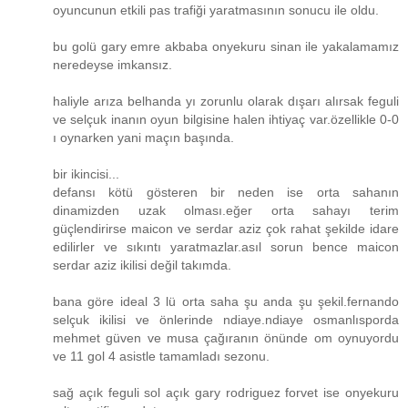
oyuncunun etkili pas trafiği yaratmasının sonucu ile oldu.
bu golü gary emre akbaba onyekuru sinan ile yakalamamız
neredeyse imkansız.
haliyle arıza belhanda yı zorunlu olarak dışarı alırsak feguli
ve selçuk inanın oyun bilgisine halen ihtiyaç var.özellikle 0-0
ı oynarken yani maçın başında.
bir ikincisi...
defansı kötü gösteren bir neden ise orta sahanın
dinamizden uzak olması.eğer orta sahayı terim
güçlendirirse maicon ve serdar aziz çok rahat şekilde idare
edilirler ve sıkıntı yaratmazlar.asıl sorun bence maicon
serdar aziz ikilisi değil takımda.
bana göre ideal 3 lü orta saha şu anda şu şekil.fernando
selçuk ikilisi ve önlerinde ndiaye.ndiaye osmanlısporda
mehmet güven ve musa çağıranın önünde om oynuyordu
ve 11 gol 4 asistle tamamladı sezonu.
sağ açık feguli sol açık gary rodriguez forvet ise onyekuru