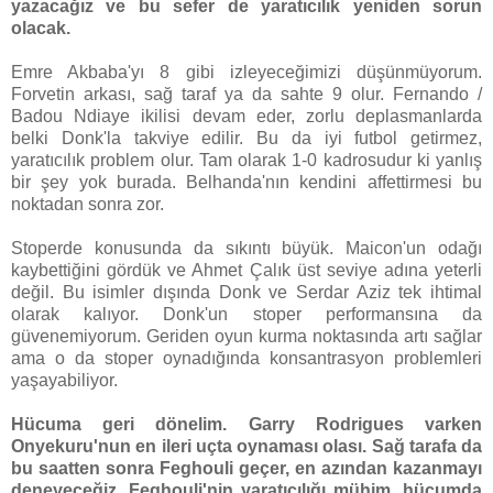
yazacağız ve bu sefer de yaratıcılık yeniden sorun
olacak.
Emre Akbaba'yı 8 gibi izleyeceğimizi düşünmüyorum.
Forvetin arkası, sağ taraf ya da sahte 9 olur. Fernando /
Badou Ndiaye ikilisi devam eder, zorlu deplasmanlarda
belki Donk'la takviye edilir. Bu da iyi futbol getirmez,
yaratıcılık problem olur. Tam olarak 1-0 kadrosudur ki yanlış
bir şey yok burada. Belhanda'nın kendini affettirmesi bu
noktadan sonra zor.
Stoperde konusunda da sıkıntı büyük. Maicon'un odağı
kaybettiğini gördük ve Ahmet Çalık üst seviye adına yeterli
değil. Bu isimler dışında Donk ve Serdar Aziz tek ihtimal
olarak kalıyor. Donk'un stoper performansına da
güvenemiyorum. Geriden oyun kurma noktasında artı sağlar
ama o da stoper oynadığında konsantrasyon problemleri
yaşayabiliyor.
Hücuma geri dönelim. Garry Rodrigues varken
Onyekuru'nun en ileri uçta oynaması olası. Sağ tarafa da
bu saatten sonra Feghouli geçer, en azından kazanmayı
deneyeceğiz. Feghouli'nin yaratıcılığı mühim, hücumda