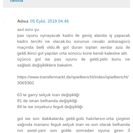
Yanıtla
Adsız
05 Eylül, 2018 04:46
asıl soru şu.
pas oyunu oynayacak kadro ile geniş alanda iş yapacak
kadro tercihi ne olacak.bu sorunun cevabı ankaragücü
maçında belli oldu.ilk gol duran toptan serdar aziz ile
geldi.ikinci gol yapılan orta sonucu kone kendi kalesine attı.
üçüncü gol ise pas oyunu ile geldi.peki bunu ne
sağladı.değişikliklere bakalım.
https://www.transfermarkt.de/spielbericht/index/spielbericht/
3069360
63 te garry selçuk inan değişikliği
81 de sinan belhanda değişikliği
84 te ise onyekuru feguli değişikliği
gol ise son dakikalarda geldi.golü hatırlarsın.orta çizginin
sağında mariano feguli selçuk inan ve son olarak belhanda
nın asisti.yani son golde sonradan oyuna giren 3