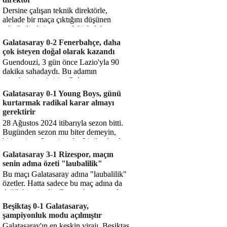
Dersine çalışan teknik direktörle,
alelade bir maça çıktığını düşünen
teknik direktör arasındaki fark bu
işte. Solskjaer'in çalıştığı de...
Galatasaray 0-2 Fenerbahçe, daha
çok isteyen doğal olarak kazandı
Guendouzi, 3 gün önce Lazio'yla 90
dakika sahadaydı. Bu adamın
transferini yetiştirip, Galatasaray
karşısında 11 oynamasını sağlıyorsun....
Galatasaray 0-1 Young Boys, günü
kurtarmak radikal karar almayı
gerektirir
28 Ağustos 2024 itibarıyla sezon bitti.
Bugünden sezon mu biter demeyin,
bitiyor işte. Şampiyonlar Ligi'ne katılım
hakkı senin misyonun ...
Galatasaray 3-1 Rizespor, maçın
senin adına özeti "laubalilik"
Bu maçı Galatasaray adına "laubalilik"
özetler. Hatta sadece bu maç adına da
değil, bir süredir. Geçen 4 maçta sadece
1 gol yedin ...
Beşiktaş 0-1 Galatasaray,
şampiyonluk modu açılmıştır
Galatasaray'ın en keskin virajı. Beşiktaş