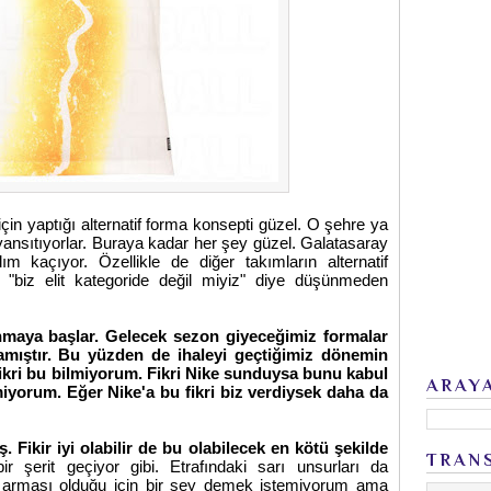
 için yaptığı alternatif forma konsepti güzel. O şehre ya
yansıtıyorlar. Buraya kadar her şey güzel. Galatasaray
ım kaçıyor. Özellikle de diğer takımların alternatif
 "biz elit kategoride değil miyiz" diye düşünmeden
nmaya başlar. Gelecek sezon giyeceğimiz formalar
amıştır. Bu yüzden de ihaleyi geçtiğimiz dönemin
ikri bu bilmiyorum. Fikri Nike sunduysa bunu kabul
ARAY
miyorum. Eğer Nike'a bu fikri biz verdiysek daha da
 Fikir iyi olabilir de bu olabilecek en kötü şekilde
TRAN
r şerit geçiyor gibi. Etrafındaki sarı unsurları da
arması olduğu için bir şey demek istemiyorum ama