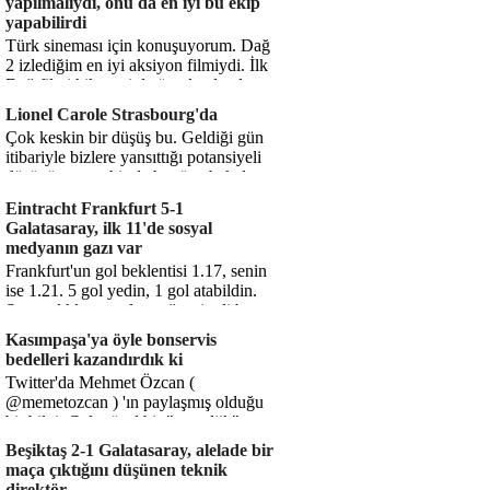
yapılmalıydı, onu da en iyi bu ekip
yapabilirdi
Türk sineması için konuşuyorum. Dağ
2 izlediğim en iyi aksiyon filmiydi. İlk
Dağ filmi hikayesiyle ön plandaydı,
Dağ 2 ise belki o hika...
Lionel Carole Strasbourg'da
Çok keskin bir düşüş bu. Geldiği gün
itibariyle bizlere yansıttığı potansiyeli
düşünüyorum, bir de bugüne bakalım.
1.5 milyon avro...
Eintracht Frankfurt 5-1
Galatasaray, ilk 11'de sosyal
medyanın gazı var
Frankfurt'un gol beklentisi 1.17, senin
ise 1.21. 5 gol yedin, 1 gol atabildin.
Şanssızlıkla mı anlatacağız şimdi bu
durumu? Rakibin 5 ş...
Kasımpaşa'ya öyle bonservis
bedelleri kazandırdık ki
Twitter'da Mehmet Özcan (
@memetozcan ) 'ın paylaşmış olduğu
bir bilgi. Çok güzel bir "nostaljik" pas
diyelim. Kasımpaşa...
Beşiktaş 2-1 Galatasaray, alelade bir
maça çıktığını düşünen teknik
direktör