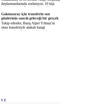
deplasmanlarında zorlanıyor, 10 kişi
bırakılıyorduk. Bu artık öğrendiğimiz
bir gerçek. Sane...
Galatasaray için transferin son
günlerinin sancılı geleceği bir gerçek
Takip edenler, Barış Alper Yılmaz'ın
olası transferiyle alakalı hangi
düşüncede olduğumu bilirler. O
düşüncem değişmiş değil. Hatta son ...
İYE