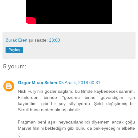
Burak Eren
şu saatte:
23:00
Paylaş
5 yorum:
Özgür Miraç Selam
05 Aralık, 2018 00:31
Nick Fury'nin gözler sağlam, bu filmde kaybedecek sanırım.
Filmlerden birinde ''gözümü birine güvendiğim için
kaybettim'' gibi bir şey söylüyordu. Şekil değiştirmiş bir
Skrull buna neden olmuş olabilir.
Fragman beni aşırı heyecanlandırdı diyemem ancak çoğu
Marvel filmini beklediğim gibi bunu da bekleyeceğim elbette
:)