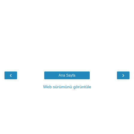
‹
›
Ana Sayfa
Web sürümünü görüntüle