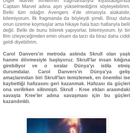
Diğer Marvel filmlerinin fragmanlarıyla kıyasladığımda
Captain Marvel adına aşırı yükselmediğimi söyleyebilirim.
Belki tüm odağın Avengers 4'de olmasıyla alakalıdır,
bilemiyorum. İlk fragmanda da böyleydi şimdi. Biraz daha
onun üzerine koymuşlar ama hikaye hala bazı hatlarıyla belli
değil. Belki de bunu bilerek yapıyorlar, bilemiyorum. İyi bir
film izleyeceğimden emin olsam da tarzı da biraz daha ciddi
geldi diyebilirim.
Carol Danvers'ın metroda aslında Skrull olan yaşlı
hanımı dövmesiyle başlıyoruz. Skrull'lar insan kılığına
girebiliyor ve o sıralar Dünya'yı istila etmiş
durumdalar. Carol Danvers'ın Dünya'ya geliş
amaçlarından biri Skrull'ları temizlemek, en önemlisi ise
kaybettiği hafızasını geri kazanmak. Hafızası da güçleri
ona verilirken silinmişti. Skrull - Kree ırkları arasındaki
savaşta Kree'ler adına savaşması için bu güçleri
kazandırıldı.