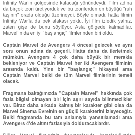
Infinity War'ın gölgesinde kalacağı yönündeydi. Film adına
da birçok teori üretiyorduk ve bu teorilerden en büyüğü "ruh
taşının" orada olduğu üzerineydi. Böyle olmadı, hatta filmin
Infinity War'la da pek alakası yoktu. İyi film izledik yalnız,
zaten gişe de bunu söylüyor. Asla gölgede kalmadılar,
Marvel'ın da en iyi "başlangıç" filmlerinden biri oldu.
Captain Marvel de Avengers 4 öncesi gelecek ve aynı
soru onun adına da geçerli. Hatta daha da ilerletmek
mümkün. Avengers 4 çok daha büyük bir merakla
bekleniyor ve Captain Marvel her iki Avengers filminin
arasında kaldı. Yine bir "başlangıç" hikayesi ama
Captain Marvel belki de tüm Marvel filmlerinin temeli
olacak.
Fragmana baktığımızda "Captain Marvel" hakkında çok
fazla bilgisi olmayan biri için aşırı sayıda bilinmezlikler
var. Biraz daha arkada kalmış bir karakter gibi olsa da
Marvel Sinema Evreinin en güçlü karakterini izleyeceğiz.
Belki fragmanda bu tam anlamıyla yansıtılamadı ama
Avengers 4'de altını fazlasıyla dolduracaklardır.