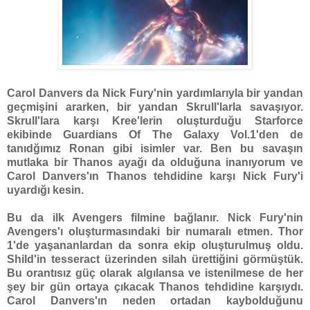
Carol Danvers da Nick Fury'nin yardımlarıyla bir yandan
geçmişini ararken, bir yandan Skrull'larla savaşıyor.
Skrull'lara karşı Kree'lerin oluşturduğu Starforce
ekibinde Guardians Of The Galaxy Vol.1'den de
tanıdğımız Ronan gibi isimler var. Ben bu savaşın
mutlaka bir Thanos ayağı da olduğuna inanıyorum ve
Carol Danvers'ın Thanos tehdidine karşı Nick Fury'i
uyardığı kesin.
Bu da ilk Avengers filmine bağlanır. Nick Fury'nin
Avengers'ı oluşturmasındaki bir numaralı etmen. Thor
1'de yaşananlardan da sonra ekip oluşturulmuş oldu.
Shild'in tesseract üzerinden silah ürettiğini görmüştük.
Bu orantısız güç olarak algılansa ve istenilmese de her
şey bir gün ortaya çıkacak Thanos tehdidine karşıydı.
Carol Danvers'ın neden ortadan kaybolduğunu