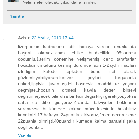
Neler neler olacak, çıkar daha isimler.
Yanıtla
Adsız
22 Aralık, 2019 17:44
liverpoolun kadrosunu fatih hocaya versen onunla da
başarılı olamaz..esas tehlike bu.özellikle 95sonrası
dogumlu,1.terim dönemine yetişmemiş genc taraftarlar
hocadan umudunu kesmiş durumda..son 1-2aydır macları
izledigim kafede tepkiden bunu net olarak
gözlemleyebiliyorum.benzer şeyleri fergusonla
united,lippiyle juventus,del bosqeyle madrid te yaşadı
geçmişte..hocanın gitmesi kayda deger birseyi
degistirmeyecek bile olsa bir kan değisikligi gerekiyor,yoksa
daha da dibe gidiyoruz,2.yarıda takviyeler bekleneni
veremezse bi kümede kakma mücadelesinde bulabiliriz
kendimizi,17.haftaya 24puanla giriyoruz,fener gecen sene
22puanla girmişti,40puandır kümede kalma garantisi.şaka
degil bunlar..
Yanıtla