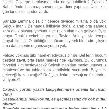
üstelik Göztepe deplasmanında ne yapabilirsin? Falcao /
Babel önde basmaz, savunma yardımı yapmaz. Üstelik o
gün bir de Elmander vardı.
Sahada Lemina olsa bir derece diyeceğim ama o da yok.
Selçuk İnan / Belhanda ikilisiyle doğal olarak orta sahada
kara delik oluşturuyorsunuz ve rakip akın akın geliyor. Oysa
oraya Donk'u çekebilir ya da Taylan Antalyalı'yla tempo
arayabilirsiniz. Olabildiğince hücum diyerek bir kadro çıkıyor
ama daha senin organizasyonun yok.
Falcao yokmuş gibi hareket ediyoruz bir de. Beklerin hücum
desteği zayıf, orta saha merkezinde kayıpsın. Bu durumda
forvetini kim besleyecek? Selçuk İnan'dan medet umuyoruz
maalesef ve bu tabloda da kendisinin suçu yok. Böyle mi
geleceği kazanacağız? Değişim derken mesajı ne üzerinden
veriyoruz?
Okuyan, yorum yazan takipçilerimden önemli bir ricam
var :)
Desteklerinizi bekliyorum, es geçmezseniz de çok mutlu
olurum.
Blogdaki sponsorlu banner'lardan birine atacağınız 1-2