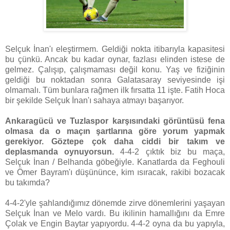
Selçuk İnan'ı eleştirmem. Geldiği nokta itibarıyla kapasitesi
bu çünkü. Ancak bu kadar oynar, fazlası elinden istese de
gelmez. Çalışıp, çalışmaması değil konu. Yaş ve fiziğinin
geldiği bu noktadan sonra Galatasaray seviyesinde işi
olmamalı. Tüm bunlara rağmen ilk fırsatta 11 işte. Fatih Hoca
bir şekilde Selçuk İnan'ı sahaya atmayı başarıyor.
Ankaragücü ve Tuzlaspor karşısındaki görüntüsü fena
olmasa da o maçın şartlarına göre yorum yapmak
gerekiyor. Göztepe çok daha ciddi bir takım ve
deplasmanda oynuyorsun.
4-4-2 çıktık biz bu maça,
Selçuk İnan / Belhanda göbeğiyle. Kanatlarda da Feghouli
ve Ömer Bayram'ı düşününce, kim ısıracak, rakibi bozacak
bu takımda?
4-4-2'yle şahlandığımız dönemde zirve dönemlerini yaşayan
Selçuk İnan ve Melo vardı. Bu ikilinin hamallığını da Emre
Çolak ve Engin Baytar yapıyordu. 4-4-2 oyna da bu yapıyla,