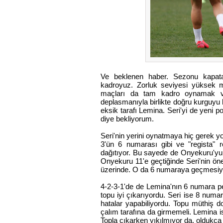
Ve beklenen haber. Sezonu kapatan 
kadroyuz. Zorluk seviyesi yüksek ma
maçları da tam kadro oynamak ve 
deplasmanıyla birlikte doğru kurguyu
eksik tarafı Lemina. Seri'yi de yeni
diye bekliyorum.
Seri'nin yerini oynatmaya hiç gerek y
3'ün 6 numarası gibi ve "regista"
dağıtıyor. Bu sayede de Onyekuru'yu 
Onyekuru 11'e geçtiğinde Seri'nin ön
üzerinde. O da 6 numaraya geçmesiyle 
4-2-3-1'de de Lemina'nın 6 numara per
topu iyi çıkarıyordu. Seri ise 8 numa
hatalar yapabiliyordu. Topu müthiş do
çalım tarafına da girmemeli. Lemina is
Topla çıkarken yıkılmıyor da, oldukça