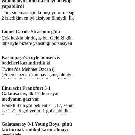
yapılmalıydı, onu da en iyi bu ekip
yapabilirdi
Türk sineması için konuşuyorum. Dağ
2 izlediğim en iyi aksiyon filmiydi. İlk
Dağ filmi hikayesiyle ön plandaydı,
Dağ 2 ise belki o hika...
Lionel Carole Strasbourg'da
Çok keskin bir düşüş bu. Geldiği gün
itibariyle bizlere yansıttığı potansiyeli
düşünüyorum, bir de bugüne bakalım.
1.5 milyon avro...
Kasımpaşa'ya öyle bonservis
bedelleri kazandırdık ki
Twitter'da Mehmet Özcan (
@memetozcan ) 'ın paylaşmış olduğu
bir bilgi. Çok güzel bir "nostaljik" pas
diyelim. Kasımpaşa...
Eintracht Frankfurt 5-1
Galatasaray, ilk 11'de sosyal
medyanın gazı var
Frankfurt'un gol beklentisi 1.17, senin
ise 1.21. 5 gol yedin, 1 gol atabildin.
Şanssızlıkla mı anlatacağız şimdi bu
durumu? Rakibin 5 ş...
Galatasaray 0-1 Young Boys, günü
kurtarmak radikal karar almayı
gerektirir