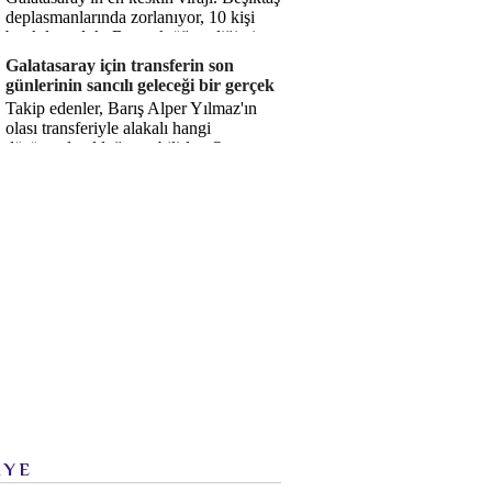
deplasmanlarında zorlanıyor, 10 kişi
bırakılıyorduk. Bu artık öğrendiğimiz
bir gerçek. Sane...
Galatasaray için transferin son
günlerinin sancılı geleceği bir gerçek
Takip edenler, Barış Alper Yılmaz'ın
olası transferiyle alakalı hangi
düşüncede olduğumu bilirler. O
düşüncem değişmiş değil. Hatta son ...
İYE