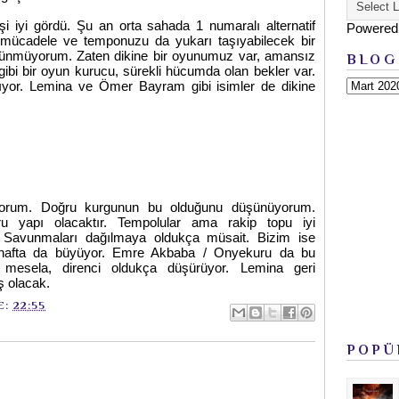
 iyi gördü. Şu an orta sahada 1 numaralı alternatif
Powered
n mücadele ve temponuzu da yukarı taşıyabilecek bir
üşünmüyorum. Zaten dikine bir oyunumuz var, amansız
BLOG
 gibi bir oyun kurucu, sürekli hücumda olan bekler var.
anıyor. Lemina ve Ömer Bayram gibi isimler de dikine
ıyorum. Doğru kurgunun bu olduğunu düşünüyorum.
u yapı olacaktır. Tempolular ama rakip topu iyi
. Savunmaları dağılmaya oldukça müsait. Bizim ise
 hafta da büyüyor. Emre Akbaba / Onyekuru da bu
mesela, direnci oldukça düşürüyor. Lemina geri
ş olacak.
E:
22:55
POPÜ