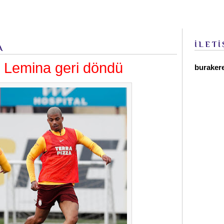
İLETİ
A
 Lemina geri döndü
buraker