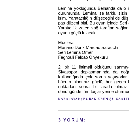
Lemina yokluğunda Belhanda da o işi
durumunda. Lemina ise farklı, sizi
isim. Yaratacılığın düşeceğini de d
pas düzeni bitti. Bu oyun içinde Seri
Yaratıcılık zaten sağ taraftan sağl
oyunu güçlü kılacak.
Muslera
Mariano Donk Marcao Saracchi
Seri Lemina Ömer
Feghouli Falcao Onyekuru
2. bir 11 ihtimali olduğunu sanm
Sivasspor deplasmanında da doğr
kullandığında çok sorun yaşıyorlar
hücum planımız güçlü, her geçen
noktadan sonra bir arada olmaz 
döndüğünde tüm taşlar yerine oturmu
KARALAYAN;
BURAK EREN
ŞU SAATT
3 YORUM: