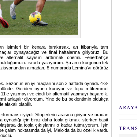
isimleri bir kenara bırakırsak, an itibarıyla tam
çlar oynayacağız ve final haftalarına giriyoruz. Bu
alternatif sayısını arttırmak önemli. Fenerbahçe
 bulduğumuzu ısrarla yazıyorum. Şu an o kurgunun tek
 pozisyonundan almadan, 8 numarada Lemina'yı görürüz
ok. Sezonun en iyi maçlarını son 2 haftada oynadı. 4-3-
 rolünde. Geriden oyunu kuruyor ve topu mükemmel
11'e yazmayı ve ciddi bir alternatif yapmayı başardık.
emi anlaşılır diyordum. Yine de bu beklentimin oldukça
alakalı olabilir.
ARAY
formansı iyiydi. Stoperlerin arasına giriyor ve oradan
ra oynadığı için biraz daha topla çıkmak isterken basit
laştırsa da topla çıkışlarını o kadar tutmuyorum. İşin
TRAN
e çalım noktasında da iyi, Melo'da da bu özellik vardı.
 güçlü.