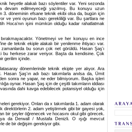
ik heyetle alakalı bazı söylentiler var. Yeni sezonda
a devam edilmeyeceği yazılmış. Bu konuyu uzun
n 3. döneminin efsane teknik ekibi olsa da, bugün için
yor ve yeni oyunun bazı gerekliliği var. Bu şartlara ne
Fatih Hoca'nın işini mümkün olduğu kadar rahatlatmak
en bırakmayacaktır. Yönetmeyi ve her konuyu en ince
e de teknik ekiple alakalı bir yenilenme ihtiyacı var.
ğı zamanlarda bu sorun çok net görüldü. Hasan Şaş'ı
ki bu herkese zarar veriyor. Başta da kendisine. Çok
ir gerilim içinde.
atasaray dönemlerinde teknik ekipte yer alıyor. Ara
l. Hasan Şaş'ın adı bazı takımlarla anılsa da, Ümit
en sonra ne yapar, ne eder bilmiyorum. Başka işleri
amlığa oynar. Hasan Şaş için de çeşitli takımların iddiası
nuvasında dahi kavga edebilecek potansiyel olduğu için
enmeleri gerekiyor. Onları da x takımlarda 1. adam olarak
ARAY
 direktörlerin 2. adam yetiştirmek gibi bir gayesi yok,
n bir şeyler öğrenecek ve hocasını okul gibi görecek.
 ya da Derwall / Mustafa Denizli. O ışığı mevcut
e de bir değişim gerekiyor gibi.
TRAN