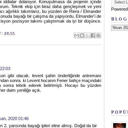
 iddialar dolanıyor. Konuşulmasa da projenin içinde
orum. Teknik ekip için biraz daha gençleşmek ve yeni
Powered
cı ağırlıklı takımlarız, bu yüzden de Riera / Elmander
u konuda bayağı bir çalışma da yapıyordu. Elmander'i de
BLOG
ozisyon pozisyon takımı çalıştırmak da iyi bir düşünce.
E:
20:55
 22:03
on gibi olacak. levent şahin önderliğinde antremanı
undan sonra. ki Levent hocanın Fener bahçe maçındaki
 sonra tebrik ederek belirtmişti. Hocayı bu yüzden
her daim yeniliğe açık.
POPÜ
san, 2020 01:46
n 2. yarısında bayağı ipleri eline almış. Doğal da bir