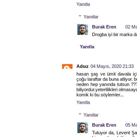
Yanıtla
Yanıtlar
Burak Eren
02 Ma
Drogba iyi bir marka d
Yanıtla
Adsız
04 Mayıs, 2020 21:33
hasan şaş ve ümit davala için
çoğu taraftar da buna atliyor. 
neden hep yanında tutsun ??? 
biliyordur.yeterlilikleri olma
komik ki bu söylemler...
Yanıtla
Yanıtlar
Burak Eren
05 Ma
Tutuyor da, Levent Şa