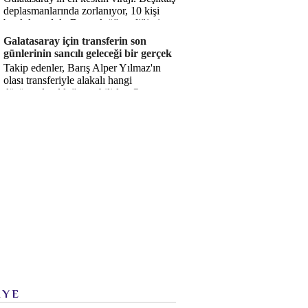
deplasmanlarında zorlanıyor, 10 kişi
bırakılıyorduk. Bu artık öğrendiğimiz
bir gerçek. Sane...
Galatasaray için transferin son
günlerinin sancılı geleceği bir gerçek
Takip edenler, Barış Alper Yılmaz'ın
olası transferiyle alakalı hangi
düşüncede olduğumu bilirler. O
düşüncem değişmiş değil. Hatta son ...
İYE