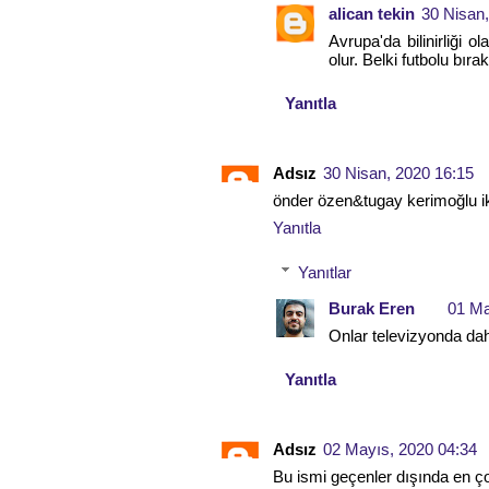
alican tekin
30 Nisan
Avrupa'da bilinirliği o
olur. Belki futbolu bıra
Yanıtla
Adsız
30 Nisan, 2020 16:15
önder özen&tugay kerimoğlu ikil
Yanıtla
Yanıtlar
Burak Eren
01 Ma
Onlar televizyonda dah
Yanıtla
Adsız
02 Mayıs, 2020 04:34
Bu ismi geçenler dışında en ço