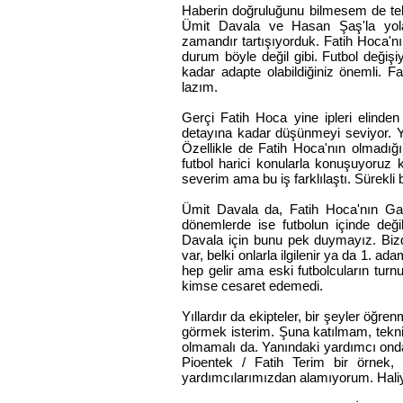
Haberin doğruluğunu bilmesem de tekn
Ümit Davala ve Hasan Şaş'la yol
zamandır tartışıyorduk. Fatih Hoca'nı
durum böyle değil gibi. Futbol değişi
kadar adapte olabildiğiniz önemli. 
lazım.
Gerçi Fatih Hoca yine ipleri elind
detayına kadar düşünmeyi seviyor. Yin
Özellikle de Fatih Hoca'nın olmadı
futbol harici konularla konuşuyoruz 
severim ama bu iş farklılaştı. Sürekli b
Ümit Davala da, Fatih Hoca'nın Gal
dönemlerde ise futbolun içinde deği
Davala için bunu pek duymayız. Bizd
var, belki onlarla ilgilenir ya da 1. ad
hep gelir ama eski futbolcuların tur
kimse cesaret edemedi.
Yıllardır da ekipteler, bir şeyler öğr
görmek isterim. Şuna katılmam, teknik
olmamalı da. Yanındaki yardımcı onda
Pioentek / Fatih Terim bir örnek,
yardımcılarımızdan alamıyorum. Haliyl