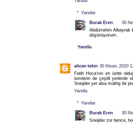
Yanıtla
Yanıtlar
Burak Eren
30 Ni
Abdürrahim Albayrak b
düşünüyorum.
Yanıtla
alican tekin
30 Nisan, 2020 1
Fatih Hoca'nın en üstte old
isimlerin de çeşitli yerlerde 
Sneijder yer alsa müthiş bir pres
Yanıtla
Yanıtlar
Burak Eren
30 Ni
Sneijder zor bence, h