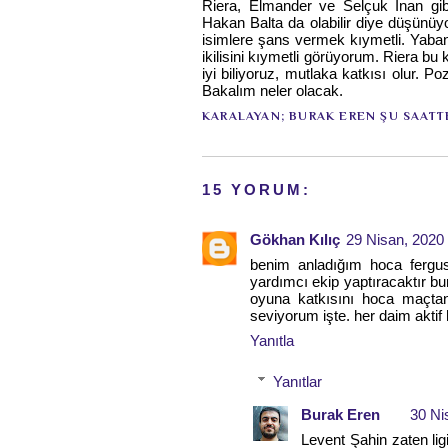
Riera, Elmander ve Selçuk İnan gibi
Hakan Balta da olabilir diye düşünüy
isimlere şans vermek kıymetli. Yaban
ikilisini kıymetli görüyorum. Riera b
iyi biliyoruz, mutlaka katkısı olur. P
Bakalım neler olacak.
KARALAYAN;
BURAK EREN
ŞU SAATT
15 YORUM:
Gökhan Kılıç
29 Nisan, 2020
benim anladığım hoca fergus
yardımcı ekip yaptıracaktır b
oyuna katkısını hoca maçtan
seviyorum işte. her daim aktif 
Yanıtla
Yanıtlar
Burak Eren
30 Ni
Levent Şahin zaten ligi