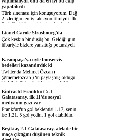
yapılmalıydı, onu da en iyi bu ekip
yapabilirdi
Türk sineması için konuşuyorum. Dağ
2 izlediğim en iyi aksiyon filmiydi. İlk
Dağ filmi hikayesiyle ön plandaydı,
Dağ 2 ise belki o hika...
Lionel Carole Strasbourg'da
Çok keskin bir düşüş bu. Geldiği gün
itibariyle bizlere yansıttığı potansiyeli
düşünüyorum, bir de bugüne bakalım.
1.5 milyon avro...
Kasımpaşa'ya öyle bonservis
bedelleri kazandırdık ki
Twitter'da Mehmet Özcan (
@memetozcan ) 'ın paylaşmış olduğu
bir bilgi. Çok güzel bir "nostaljik" pas
diyelim. Kasımpaşa...
Eintracht Frankfurt 5-1
Galatasaray, ilk 11'de sosyal
medyanın gazı var
Frankfurt'un gol beklentisi 1.17, senin
ise 1.21. 5 gol yedin, 1 gol atabildin.
Şanssızlıkla mı anlatacağız şimdi bu
durumu? Rakibin 5 ş...
Beşiktaş 2-1 Galatasaray, alelade bir
maça çıktığını düşünen teknik
direktör