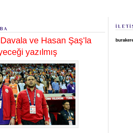
İLETİ
MBA
 Davala ve Hasan Şaş'la
buraker
yeceği yazılmış