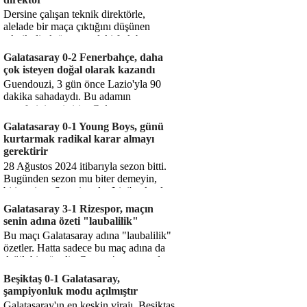
Dersine çalışan teknik direktörle,
alelade bir maça çıktığını düşünen
teknik direktör arasındaki fark bu
işte. Solskjaer'in çalıştığı de...
Galatasaray 0-2 Fenerbahçe, daha
çok isteyen doğal olarak kazandı
Guendouzi, 3 gün önce Lazio'yla 90
dakika sahadaydı. Bu adamın
transferini yetiştirip, Galatasaray
karşısında 11 oynamasını sağlıyorsun....
Galatasaray 0-1 Young Boys, günü
kurtarmak radikal karar almayı
gerektirir
28 Ağustos 2024 itibarıyla sezon bitti.
Bugünden sezon mu biter demeyin,
bitiyor işte. Şampiyonlar Ligi'ne katılım
hakkı senin misyonun ...
Galatasaray 3-1 Rizespor, maçın
senin adına özeti "laubalilik"
Bu maçı Galatasaray adına "laubalilik"
özetler. Hatta sadece bu maç adına da
değil, bir süredir. Geçen 4 maçta sadece
1 gol yedin ...
Beşiktaş 0-1 Galatasaray,
şampiyonluk modu açılmıştır
Galatasaray'ın en keskin virajı. Beşiktaş