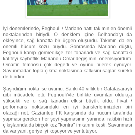
İyi dönemlerinde, Feghouli / Mariano hattı takımın en önemli
noktalarından biriydi. O denklem içine Belhanda'yı da
ekleyince, sağ kanatta bir üçgen oluşurdu. Takımın da en
önemli hücum kozu buydu. Sonrasında Mariano düştü,
Feghouli kamp görmedikçe zor toparladı ve sağ kanattaki
kaliteyi kaybettik. Mariano / Omar değişimini önemsiyordum.
Omar'ın temposu çok değerli ve oyunu bilerek oynuyor.
Savunmadan topla çıkma noktasında katkısını sağlar, sürekli
de bindirir.
Şaşırdığım nokta ise uyumu. Sanki 40 yıllık bir Galatasaraylı
gibi mücadele etti. Feghouli'yle birlikte uyumları oldukça
yüksekti ve o sağ kanadın etkisi büyük oldu. Fiyat /
performans noktasındaki en iyi transferlerimizden biri
olacağı net. Gaziantep FK karşısında da hücum tarafında
yapması gereken her şeyi yapmasının yanında, rakibin hızlı
çıkışlarında da birçok kez "kontra" imkanını kesti. Savunması
da var yani, geriye iyi koşuyor ve yer tutuyor.