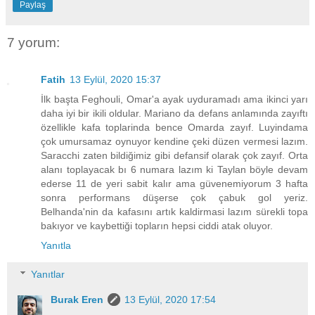
Paylaş
7 yorum:
Fatih
13 Eylül, 2020 15:37
İlk başta Feghouli, Omar'a ayak uyduramadı ama ikinci yarı
daha iyi bir ikili oldular. Mariano da defans anlamında zayıftı
özellikle kafa toplarinda bence Omarda zayıf. Luyindama
çok umursamaz oynuyor kendine çeki düzen vermesi lazım.
Saracchi zaten bildiğimiz gibi defansif olarak çok zayıf. Orta
alanı toplayacak bı 6 numara lazım ki Taylan böyle devam
ederse 11 de yeri sabit kalır ama güvenemiyorum 3 hafta
sonra performans düşerse çok çabuk gol yeriz.
Belhanda'nin da kafasını artık kaldirmasi lazım sürekli topa
bakıyor ve kaybettiği topların hepsi ciddi atak oluyor.
Yanıtla
Yanıtlar
Burak Eren
13 Eylül, 2020 17:54