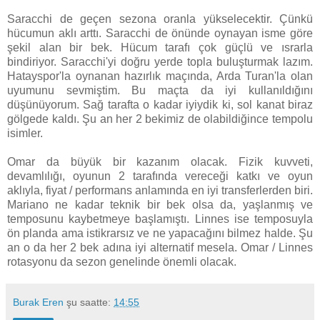
Saracchi de geçen sezona oranla yükselecektir. Çünkü
hücumun aklı arttı. Saracchi de önünde oynayan isme göre
şekil alan bir bek. Hücum tarafı çok güçlü ve ısrarla
bindiriyor. Saracchi'yi doğru yerde topla buluşturmak lazım.
Hatayspor'la oynanan hazırlık maçında, Arda Turan'la olan
uyumunu sevmiştim. Bu maçta da iyi kullanıldığını
düşünüyorum. Sağ tarafta o kadar iyiydik ki, sol kanat biraz
gölgede kaldı. Şu an her 2 bekimiz de olabildiğince tempolu
isimler.
Omar da büyük bir kazanım olacak. Fizik kuvveti,
devamlılığı, oyunun 2 tarafında vereceği katkı ve oyun
aklıyla, fiyat / performans anlamında en iyi transferlerden biri.
Mariano ne kadar teknik bir bek olsa da, yaşlanmış ve
temposunu kaybetmeye başlamıştı. Linnes ise temposuyla
ön planda ama istikrarsız ve ne yapacağını bilmez halde. Şu
an o da her 2 bek adına iyi alternatif mesela. Omar / Linnes
rotasyonu da sezon genelinde önemli olacak.
Burak Eren
şu saatte:
14:55